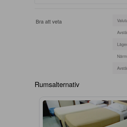
Bra att veta
Valut
Avstå
Läge
Närma
Avstån
Rumsalternativ