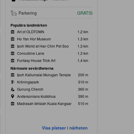
Parkering
GRATIS
Populära landmärken
Art of OLDTOWN
1,2 km
Ho Yan Hor Museum
1,3 km
Ipoh World at Han Chin Pet Soo
1,3 km
Concubine Lane
1,3 km
Funtasy House Trick Art
1,4 km
Närmaste sevärdheterna
Ipoh Kallumalai Murugan Temple
200 m
Kröningspark
310 m
Gunung Cheroh
360 m
Andersonians klubbhus
390 m
Madrasah Idrisiah Kuala Kangsar
510 m
Visa platser i närheten