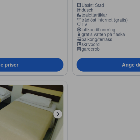
Utsikt: Stad
dusch
toalettartiklar
trådlöst internet (gratis)
TV
luftkonditionering
gratis vatten på flaska
balkong/terrass
skrivbord
garderob
e priser
Ange da