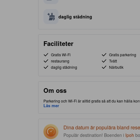
daglig städning
Faciliteter
Gratis Wi-Fi
Gratis parkering
restaurang
Tvätt
daglig städning
Närbutik
Om oss
Parkering och Wi-Fi är alltid gratis så att du kan hålla ko
tillgång och närhet till lokala attraktioner och sevärdhet
Läs mer
Fitnesscenter och restaurang är bland de speciella facili
Dina datum är populära bland res
Populär destination! Boenden i
Ipoh
bo