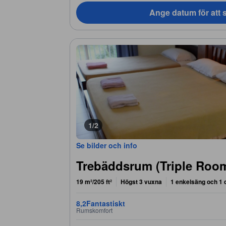
Ange datum för att s
1/2
Se bilder och info
Trebäddsrum (Triple Roo
19 m²/205 ft²
Högst 3 vuxna
1 enkelsäng och 1
8,2
Fantastiskt
Rumskomfort