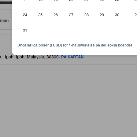
24
25
26
27
28
29
30
2
men
Läge
Policyer
31
 är riktlinjer för vilken nivå av komfort, faciliteter samt bekvämlighete
Ungefärliga priser (i USD) för 1-nattsvistelse på det sökta boendet
., Ipoh, Ipoh, Malaysia, 30300
- PÅ KARTAN