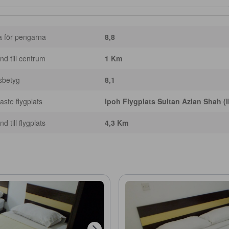
a för pengarna
8,8
nd till centrum
1 Km
sbetyg
8,1
ste flygplats
Ipoh Flygplats Sultan Azlan Shah (
d till flygplats
4,3 Km