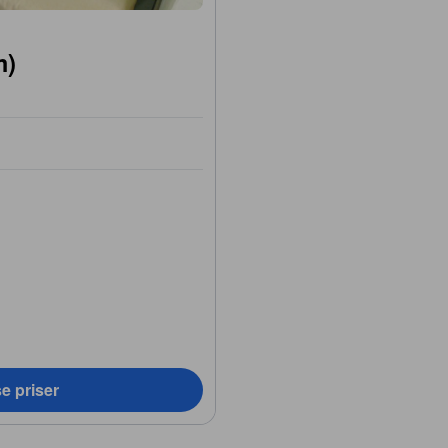
m)
e priser