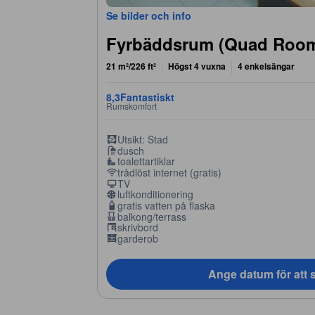
Se bilder och info
Fyrbäddsrum (Quad Roo
21 m²/226 ft²
Högst 4 vuxna
4 enkelsängar
8,3
Fantastiskt
Rumskomfort
Utsikt: Stad
dusch
toalettartiklar
trådlöst internet (gratis)
TV
luftkonditionering
gratis vatten på flaska
balkong/terrass
skrivbord
garderob
Ange datum för att s