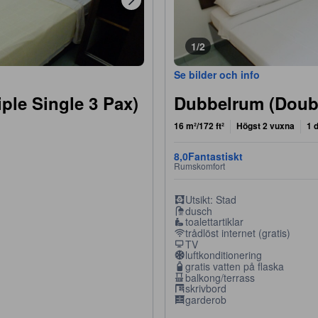
1/2
Se bilder och info
iple Single 3 Pax)
Dubbelrum (Doub
16 m²/172 ft²
Högst 2 vuxna
1 
8,0
Fantastiskt
Rumskomfort
Utsikt: Stad
dusch
toalettartiklar
trådlöst internet (gratis)
TV
luftkonditionering
gratis vatten på flaska
balkong/terrass
skrivbord
garderob