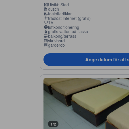
Utsikt: Stad
dusch
toalettartiklar
trådlöst internet (gratis)
TV
luftkonditionering
gratis vatten på flaska
balkong/terrass
skrivbord
garderob
Ange datum för att s
1/2