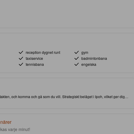
reception dygnet runt
gym
taxiservice
badmintonbana
tennisbana
engelska
ntakten, och komma och gå som du vill. Strategiskt beläget i Ipoh, vilket ger dig
er. Åk inte härifrån förrän du besökt välkända The Lost World of Tambun.
teterna som kommer att förbättra din vistelse med bekvämlighet på plats.
enärer
kas varje minut!