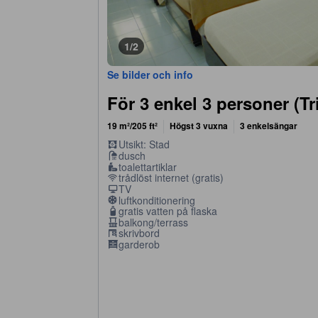
1/2
Se bilder och info
För 3 enkel 3 personer (Tr
19 m²/205 ft²
Högst 3 vuxna
3 enkelsängar
Utsikt: Stad
dusch
toalettartiklar
trådlöst internet (gratis)
TV
luftkonditionering
gratis vatten på flaska
balkong/terrass
skrivbord
garderob