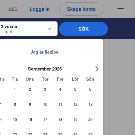
u ser är därför alltid autentiska.
språk
a
Logga in
Skapa konto
USD
att välja
2 vuxna
SÖK
1 rum
ltangenterna för att navigera genom in- och utcheckningsdatumen. När du väl
Tillbaka till sökresultaten
Jag är flexibel
September 2026
ån
Tis
Ons
Tor
Fre
Lör
Sön
1
2
3
4
5
6
7
8
9
10
11
12
13
4
15
16
17
18
19
20
1
22
23
24
25
26
27