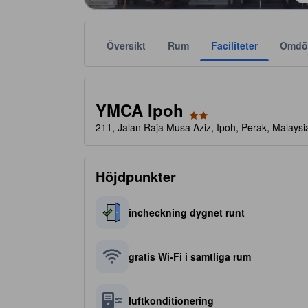
Översikt
Rum
Faciliteter
Omdö
Stjärnklassificeringar tillhandahålls av boendena och
tooltip
2 av 5 stjärnor
YMCA Ipoh
211, Jalan Raja Musa Aziz, Ipoh, Perak, Malaysia
Höjdpunkter
incheckning dygnet runt
gratis Wi-Fi i samtliga rum
luftkonditionering