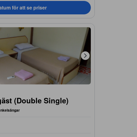
tum för att se priser
äst (Double Single)
enkelsängar