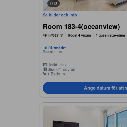
1/13
Se bilder och info
Room 183-4(oceanview)
49 m²/527 ft²
Högst 4 vuxna
1 queen size-säng
10,0
Utmärkt
Rumskomfort
Utsikt: Hav
Studio/1 sovrum
1 Badrum
Ange datum för att s