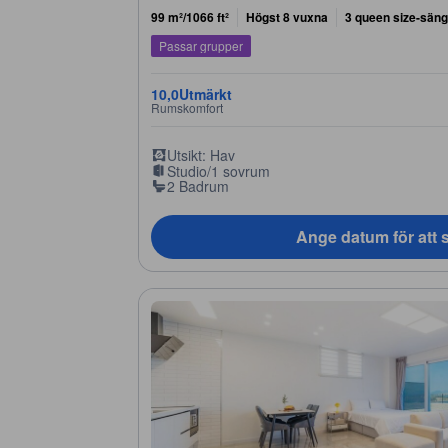
99 m²/1066 ft²
Högst 8 vuxna
3 queen size-säng
Passar grupper
10,0
Utmärkt
Rumskomfort
Utsikt: Hav
Studio/1 sovrum
2 Badrum
Ange datum för att s