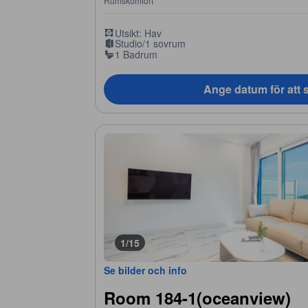
Rumskomfort
Utsikt: Hav
Studio/1 sovrum
1 Badrum
Ange datum för att s
1/15
Se bilder och info
Room 184-1(oceanview)