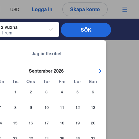
u ser är därför alltid autentiska.
språk
a
Logga in
Skapa konto
USD
att välja
2 vuxna
SÖK
1 rum
ltangenterna för att navigera genom in- och utcheckningsdatumen. När du väl
Tillbaka till sökresultaten
Jag är flexibel
September 2026
ån
Tis
Ons
Tor
Fre
Lör
Sön
1
2
3
4
5
6
7
8
9
10
11
12
13
4
15
16
17
18
19
20
1
22
23
24
25
26
27