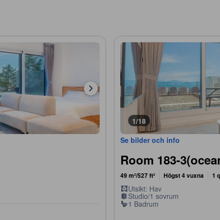
1/18
Se bilder och info
Room 183-3(ocea
49 m²/527 ft²
Högst 4 vuxna
1 
Utsikt: Hav
Studio/1 sovrum
1 Badrum