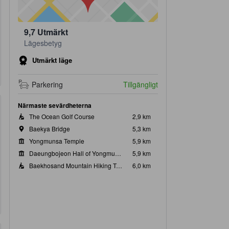
9,7
Utmärkt
Lägesbetyg
Utmärkt läge
Parkering
Tillgängligt
Närmaste sevärdheterna
The Ocean Golf Course
2,9 km
Baekya Bridge
5,3 km
Yongmunsa Temple
5,9 km
Daeungbojeon Hall of Yongmunsa Temple
5,9 km
Baekhosand Mountain Hiking Trail
6,0 km