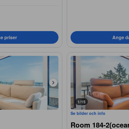
e priser
Ange da
1/15
Se bilder och info
Room 184-2(ocea