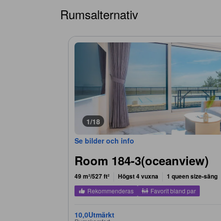
Rumsalternativ
1/18
Se bilder och info
Room 184-3(oceanview)
49 m²/527 ft²
Högst 4 vuxna
1 queen size-säng
Rekommenderas
Favorit bland par
10,0
Utmärkt