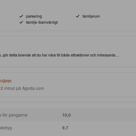
parkering
familjerum
familje-/barnvänligt
r detta boende att du har nära till både attraktioner och intressanta
osus flygplats. Det här 4.0-stjärniga boendet erbjuder utomhuspool för att göra
enärer
r
2
minut på Agoda.com
a för pengarna
10,0
sbetyg
9,7