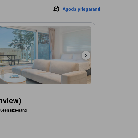
Agoda prisgaranti
nview)
queen size-säng