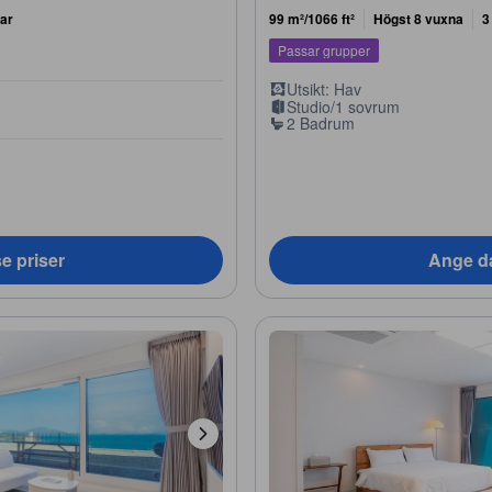
ar
99 m²/1066 ft²
Högst 8 vuxna
3
Passar grupper
Utsikt: Hav
Studio/1 sovrum
2 Badrum
e priser
Ange da