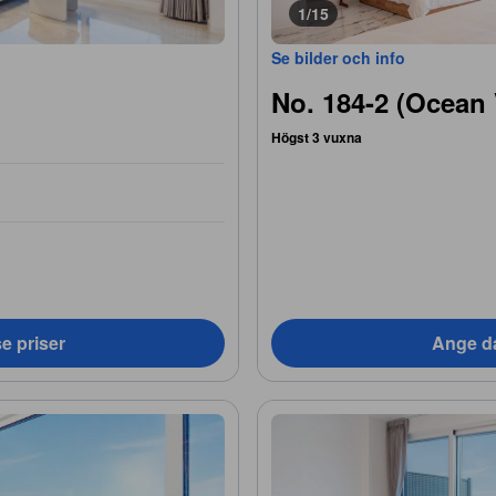
1/15
Se bilder och info
No. 184-2 (Ocean 
Högst 3 vuxna
e priser
Ange da