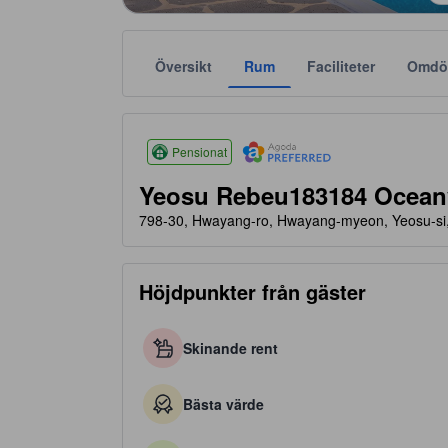
Översikt
Rum
Faciliteter
Omdö
tooltip
Agoda Favorit rekommenderar tillförlitliga och verifi
Stjärnklassificeringar baseras bland annat på bek
tooltip
3 av 5 stjärnor
Pensionat
Yeosu Rebeu183184 Ocean
798-30, Hwayang-ro, Hwayang-myeon, Yeosu-si
Höjdpunkter från gäster
Skinande rent
Bästa värde