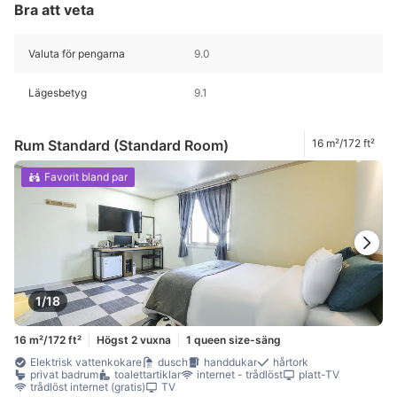
Bra att veta
Valuta för pengarna
9.0
Lägesbetyg
9.1
Rum Standard (Standard Room)
16 m²/172 ft²
Favorit bland par
1/18
16 m²/172 ft²
Högst 2 vuxna
1 queen size-säng
Elektrisk vattenkokare
dusch
handdukar
hårtork
privat badrum
toalettartiklar
internet - trådlöst
platt-TV
trådlöst internet (gratis)
TV