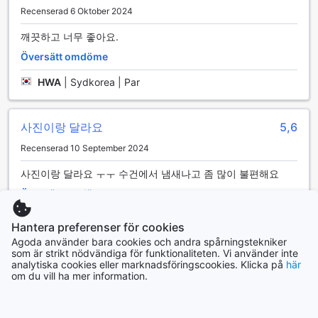
Recenserad 6 Oktober 2024
깨끗하고 너무 좋아요.
Översätt omdöme
HWA
|
Sydkorea | Par
사진이랑 달라요
5,6
Recenserad 10 September 2024
사진이랑 달라요 ㅜㅜ 수건에서 냄새나고 좀 많이 불편해요
Översätt omdöme
지나
|
Sydkorea | Par
Hantera preferenser för cookies
Agoda använder bara cookies och andra spårningstekniker
som är strikt nödvändiga för funktionaliteten. Vi använder inte
Visa fler omdömen
analytiska cookies eller marknadsföringscookies. Klicka på
här
om du vill ha mer information.
Tillbaka till rum och priser