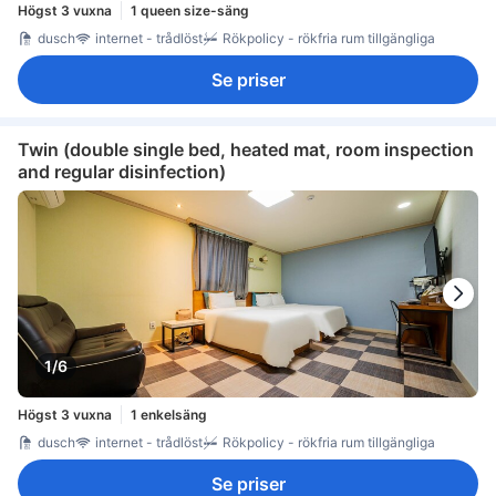
Högst 3 vuxna
1 queen size-säng
dusch
internet - trådlöst
Rökpolicy - rökfria rum tillgängliga
Se priser
Twin (double single bed, heated mat, room inspection
and regular disinfection)
1/6
Högst 3 vuxna
1 enkelsäng
dusch
internet - trådlöst
Rökpolicy - rökfria rum tillgängliga
Se priser