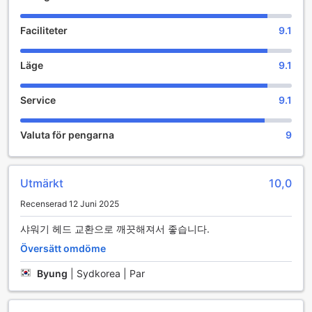
Runtom på boendet
Faciliteter
9.1
Stanna inte inomhus hela tiden när du är i Yeosu! Bekvämt
nog ligger Crab 1st Avenue kkotdol bara 3,0 km bort.
Läge
9.1
Service
9.1
Valuta för pengarna
9
Utmärkt
10,0
Recenserad 12 Juni 2025
샤워기 헤드 교환으로 깨끗해져서 좋습니다.
Översätt omdöme
Byung
|
Sydkorea | Par