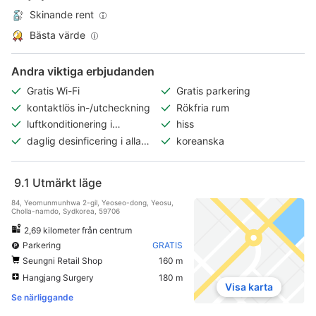
Skinande rent
Bästa värde
Andra viktiga erbjudanden
Gratis Wi-Fi
Gratis parkering
kontaktlös in-/utcheckning
Rökfria rum
luftkonditionering i
hiss
allmänna utrymmen
daglig desinficering i alla
koreanska
rum
9.1
Utmärkt läge
84, Yeomunmunhwa 2-gil, Yeoseo-dong, Yeosu,
Cholla-namdo, Sydkorea, 59706
2,69 kilometer från centrum
Parkering
GRATIS
Seungni Retail Shop
160 m
Hangjang Surgery
180 m
Visa karta
Se närliggande