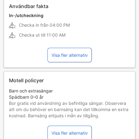
Användbar fakta
In-/utcheckning
Checka in från
04:00 PM
Checka ut till
11:00 AM
Visa fler alternativ
Motell policyer
Barn och extrasängar
Spädbarn 0–0 år
Bor gratis vid användning av befintliga sängar. Observera
att om du behöver en barnsäng kan det tillkomma en extra
kostnad. Barnsäng erbjuds i mån av tillgång.
Barn 1–2 år
Bor gratis om befintliga sängar används.
Visa fler alternativ
Gäster 3 år och äldre betraktas som vuxna