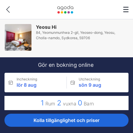
Yeosu Hi
84, Yeomunmunhwa 2-gil, Yeoseo-dong, Yeosu,
Cholla-namdo, Sydkorea, 59706
Gör en bokning online
Incheckning
Utcheckning
lör 8 aug
sön 9 aug
1
2
0
Rum
vuxna
Barn
Kolla tillgänglighet och priser