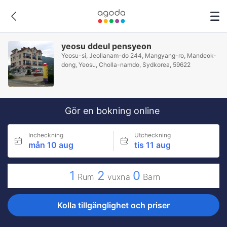
yeosu ddeul pensyeon
Yeosu-si, Jeollanam-do 244, Mangyang-ro, Mandeok-
dong, Yeosu, Cholla-namdo, Sydkorea, 59622
Gör en bokning online
Incheckning
Utcheckning
mån 10 aug
tis 11 aug
1
2
0
Rum
vuxna
Barn
Kolla tillgänglighet och priser