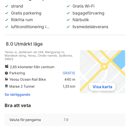
strand
Gratis Wi-Fi
Gratis parkering
bagageförvaring
Rökfria rum
Närbutik
luftkonditionering i
livsmedelsleverans
allmänna utrymmen
8.0
Utmärkt läge
Yeosu-si, Jeollanam-do 244, Mangyang-ro,
Mandeok-dong, Yeosu, Cholla-namdo, Sydkorea,
59622
2,65 kilometer från centrum
Parkering
GRATIS
Yeosu Ocean Rail Bike
440 m
Marae 2 Tunnel
1,35 km
Visa karta
Se närliggande
Bra att veta
Valuta för pengarna
7.9