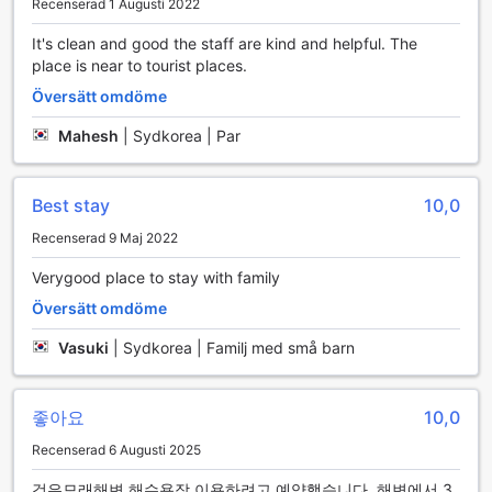
Recenserad 1 Augusti 2022
Alla särskilda önskemål bemöts i mån av tillgång.
För den som älskar vattenaktiviteter finns det även
Alla barn och spädbarn betraktas som vuxna i
möjlighet att hyra utrustning för vattensporter. Oavsett om
It's clean and good the staff are kind and helpful. The
beläggningssyfte.
du vill paddla kajak, prova på stand-up paddleboarding
place is near to tourist places.
Incheckning kan nekas om antalet gäster vid incheckning
eller dyka ner i djupt vatten för snorkling, har Yeosu Ddeul
Översätt omdöme
överstiger antalet personer i bokningen.
Pensyeon allt du behöver för att göra din sportiga
Var god kontakta bokningssidans kundtjänst om du har
strandupplevelse komplett. Med dessa fantastiska
Mahesh
|
Sydkorea | Par
några frågor.
faciliteter kan du njuta av både avkoppling och äventyr
under din vistelse.
Best stay
10,0
Bekvämlighetsfaciliteter på Yeosu Ddeul Pensyeon
Recenserad 9 Maj 2022
På Yeosu Ddeul Pensyeon får du tillgång till en rad
Verygood place to stay with family
bekvämlighetsfaciliteter som gör din vistelse så smidig som
möjligt. För att hålla dig uppkopplad under hela din resa
Översätt omdöme
erbjuder hotellet gratis Wi-Fi i alla rum. Oavsett om du
behöver arbeta, planera dina aktiviteter eller bara dela dina
Vasuki
|
Sydkorea | Familj med små barn
reseupplevelser med vänner och familj, kommer du att ha
snabb och pålitlig internetanslutning till hands.
Dessutom har hotellet en praktisk bagageförvaring där du
좋아요
10,0
kan lämna dina väskor tryggt medan du utforskar den
Recenserad 6 Augusti 2025
vackra staden Yeosu. Detta ger dig friheten att njuta av
dina dagar utan att behöva bära på tunga väskor. För
검은모래해변 해수욕장 이용하려고 예약했습니다. 해변에서 3