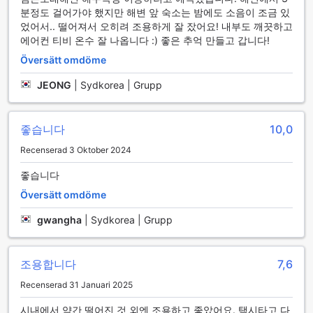
ytterligare bekvämlighet finns det även en närbutik på
분정도 걸어가야 했지만 해변 앞 숙소는 밤에도 소음이 조금 있
plats, vilket gör det enkelt att få tag på snacks, drycker
었어서.. 떨어져서 오히려 조용하게 잘 잤어요! 내부도 깨끗하고
och andra nödvändigheter under din vistelse. Med dessa
에어컨 티비 온수 잘 나옵니다 :) 좋은 추억 만들고 갑니다!
faciliteter är Yeosu Ddeul Pensyeon det perfekta valet för
Översätt omdöme
både affärsresenärer och turister som söker en bekväm
och avkopplande upplevelse.
JEONG
|
Sydkorea | Grupp
Transportfaciliteter på Yeosu Ddeul Pensyeon
좋습니다
10,0
Yeosu Ddeul Pensyeon erbjuder sina gäster en bekväm och
lättillgänglig parkeringslösning för dem som reser med bil.
Recenserad 3 Oktober 2024
Hotellet har en rymlig och säker parkeringsplats som gör
det enkelt för gästerna att parkera sina fordon utan stress.
좋습니다
Oavsett om du planerar en kort vistelse eller en längre
Översätt omdöme
semester, kan du vara säker på att ditt fordon är i trygga
händer under ditt besök.
gwangha
|
Sydkorea | Grupp
Den centrala placeringen av Yeosu Ddeul Pensyeon gör det
till en idealisk utgångspunkt för att utforska den vackra
staden Yeosu. Med enkel tillgång till huvudvägar och lokala
조용합니다
7,6
attraktioner kan gästerna enkelt ta sig runt i området.
Oavsett om du vill besöka de pittoreska stränderna,
Recenserad 31 Januari 2025
kulturhistoriska platser eller njuta av den fantastiska
시내에서 약간 떨어진 것 외엔 조용하고 좋았어요. 택시타고 다
utsikten över havet, erbjuder hotellets transportfaciliteter