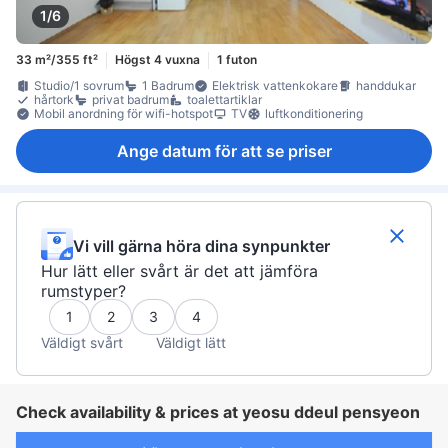
1/6
33 m²/355 ft²
Högst 4 vuxna
1 futon
Studio/1 sovrum
1 Badrum
Elektrisk vattenkokare
handdukar
hårtork
privat badrum
toalettartiklar
Mobil anordning för wifi-hotspot
TV
luftkonditionering
Ange datum för att se priser
Vi vill gärna höra dina synpunkter
Hur lätt eller svårt är det att jämföra
rumstyper?
1
2
3
4
Väldigt svårt
Väldigt lätt
Check availability & prices at yeosu ddeul pensyeon