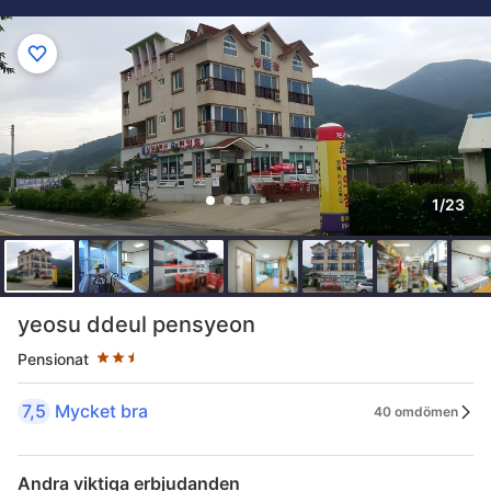
1/23
Stjärnklassificering: 2.5 stjärnor
yeosu ddeul pensyeon
Pensionat
7,5
Mycket bra
40 omdömen
Andra viktiga erbjudanden