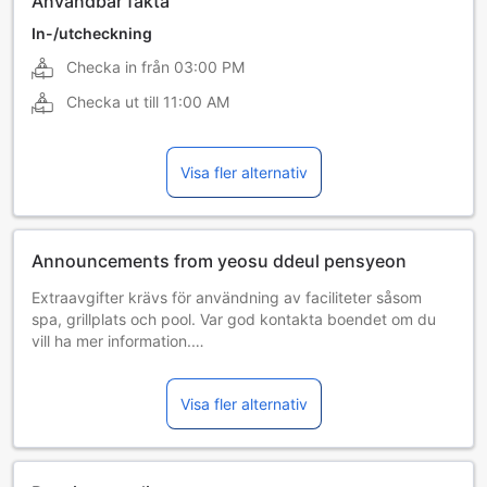
Användbar fakta
In-/utcheckning
Checka in från
03:00 PM
Checka ut till
11:00 AM
Visa fler alternativ
Announcements from yeosu ddeul pensyeon
Extraavgifter krävs för användning av faciliteter såsom
spa, grillplats och pool. Var god kontakta boendet om du
vill ha mer information.
Gäster som checkar in måste vara minst 20 år gamla,
såvida de inte är i sällskap av vuxen.
Visa fler alternativ
Boendet kontaktar gästerna direkt för att ge instruktioner
angående incheckningen.
Gäster som anländer efter 19:00 ombes kontakta boendet
direkt minst 2 dagar innan ankomst.