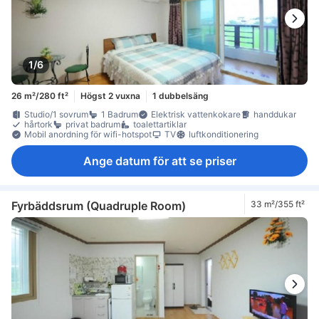
1/6
26 m²/280 ft²
Högst 2 vuxna
1 dubbelsäng
Studio/1 sovrum
1 Badrum
Elektrisk vattenkokare
handdukar
hårtork
privat badrum
toalettartiklar
Mobil anordning för wifi-hotspot
TV
luftkonditionering
Ange datum för att se priser
Fyrbäddsrum (Quadruple Room)
33 m²/355 ft²