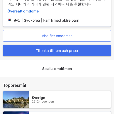
녀도 시내와의 거리가 만원 내외이니 나흠 추천합니다
en perfekt kombination av bekvämlighet och frihet.
Översätt omdöme
Rumfaciliteter på Yeosu Ddeul Pensyeon
순길
|
Sydkorea | Familj med äldre barn
På Yeosu Ddeul Pensyeon kan du förvänta dig en bekväm
och avkopplande vistelse med ett urval av moderna
rumfaciliteter som är designade för att göra din tid här
Visa fler omdömen
oförglömlig. Varje rum är utrustat med en platt-TV, vilket
ger dig möjlighet att njuta av dina favoritprogram och filmer
Tillbaka till rum och priser
efter en lång dag av utforskning. För att säkerställa att du
alltid har tillgång till kalla drycker eller snacks, finns det
även ett kylskåp i rummet, perfekt för att förvara dina
godsaker.
Se alla omdömen
För din bekvämlighet erbjuder rummen också en hårtork, så
att du enkelt kan styla ditt hår efter en uppfriskande
dusch. De medföljande toalettartiklarna och handdukarna
Toppresmål
är av hög kvalitet och ger en extra touch av lyx till din
vistelse. Oavsett om du reser för arbete eller nöje, kommer
dessa faciliteter att bidra till en hemtrevlig atmosfär där du
Sverige
kan koppla av och njuta av din tid i Yeosu.
22124 boenden
Rumserbjudanden på Yeosu Ddeul Pensyeon