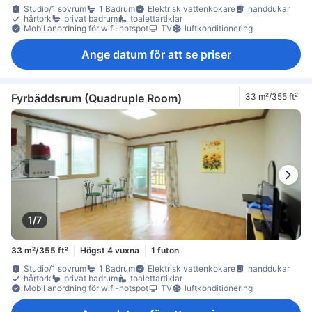
Studio/1 sovrum
1 Badrum
Elektrisk vattenkokare
handdukar
hårtork
privat badrum
toalettartiklar
Mobil anordning för wifi-hotspot
TV
luftkonditionering
Ange datum för att se priser
Fyrbäddsrum (Quadruple Room)
33 m²/355 ft²
1/7
33 m²/355 ft²
Högst 4 vuxna
1 futon
Studio/1 sovrum
1 Badrum
Elektrisk vattenkokare
handdukar
hårtork
privat badrum
toalettartiklar
Mobil anordning för wifi-hotspot
TV
luftkonditionering