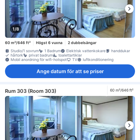
1/8
60 m²/646 ft²
Högst 6 vuxna
2 dubbelsängar
Studio/1 sovrum
1 Badrum
Elektrisk vattenkokare
handdukar
hårtork
privat badrum
toalettartiklar
Mobil anordning för wifi-hotspot
TV
luftkonditionering
Ange datum för att se priser
Rum 303 (Room 303)
60 m²/646 ft²