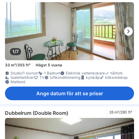
1/7
33 m²/355 ft²
Högst 5 vuxna
Studio/1 sovrum
1 Badrum
Elektrisk vattenkokare
hårtork
toalettartiklar
TV
luftkonditionering
kylskåp
köksredskap
Matbord
Ange datum för att se priser
Dubbelrum (Double Room)
26 m²/280 ft²