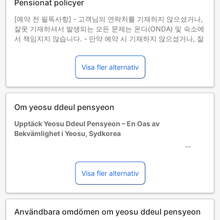
Pensionat policyer
Ytterligare personer, som inte ingår i den ursprungliga
bokningen, tillåts inte att bo på boendet.
[예약 전 필독사항] - 고객님의 연락처를 기재하지 않으셨거나,
Gäster som besöker detta boende i karantänssyfte måste
잘못 기재하셔서 발생되는 모든 문제는 온다(ONDA) 및 숙소에
kontakta boendet i förväg, innan bokningen görs.
서 책임지지 않습니다. - 만약 예약 시 기재하지 않으셨거나, 잘
Alla rum på den här fastigheten är rökfria. Gästerna är
못 기재하신 경우, 최대한 빠른 시간 내 고객님의 연락처 정보를
ansvariga för alla kostnader, skador och ansvar som
아고다 고객센터로 전달주시기 바랍니다. - 아고다 판매 페이지
orsakas av rökning. (Detta innehåll har maskinöversatts.)
Visa fler alternativ
에 기재되어 있지 않더라도 바베큐, 수영장, 스파, 미온수 등 숙
Särskilda önskemål om rumstyp tillgodoses i mån av
소 내 부대시설 이용 시 추가 요금이 발생됩니다. 숙소마다 다를
tillgång. Önskad sängtyp kanske inte tillhandahålls vid
수 있으므로, 부대시설 현황 및 이용 금액, 결제 방식은 반드시
incheckningen. (Detta innehåll har maskinöversatts.)
체크인 전에 숙소로 직접 확인 부탁드리며 날씨 또는 숙박 시설
Alla särskilda önskemål tillgodoses i mån av tillgång. (Detta
Om yeosu ddeul pensyeon
의 상황에 따라 이용이 제한될 수 있으며, 관련 내용으로의 환불
innehåll har maskinöversatts.)
은 불가합니다. - 모든 어린이와 유아는 연령과 관계없이 투숙
En extra kostnad kommer att krävas för användning av
Upptäck Yeosu Ddeul Pensyeon – En Oas av
목적으로 성인과 동일한 인원수로 간주되며 최대인원을 초과한
fastighetens faciliteter såsom grill, pool och spa. (Detta
Bekvämlighet i Yeosu, Sydkorea
인원은 아고다 상 예약이 완료되었더라도 입실거부처리 될 수
innehåll har maskinöversatts.)
있습니다. (숙소마다 다를 수 있음) - 아고다 웹/앱 내 '숙소에 연
Fastighetsinformation kommer att skickas till din
Välkommen till Yeosu Ddeul Pensyeon, ett 4,5-stjärnigt
락하기' 를 통한 연락은 불가하므로, 숙소 연락처 또는 아고다
registrerade e-post vid bokning. (Detta innehåll har
hotell som erbjuder en perfekt kombination av stil och
고객센터를 통해 연락 부탁드립니다. (아고다 고객센터: +82-
maskinöversatts.)
komfort i hjärtat av den vackra staden Yeosu, Sydkorea.
Visa fler alternativ
70-4784-4365)
Gäster som anländer efter kl. 17.00 måste kontakta hotellet
Med en fantastisk utsikt över omgivningarna och en
[입/퇴실안내] ㅁ 입실시간 : 15:00 - 22:00 ㅁ 퇴실시간 :
direkt före ankomst. (Detta innehåll har maskinöversatts.)
atmosfär av avkoppling, är detta hotell den ideala platsen
11:00 객실정리 후 퇴실점검을 받으셔야합니다.
Alla barn och spädbarn anses vara vuxna för beläggning.
för både affärsresenärer och semesterfirare. Med endast
[부대시설 및 정보] ㅁ 식당 ㅁ 편의점 ㅁ 공용바베큐장 - 숯 추
(Detta innehåll har maskinöversatts.)
Användbara omdömen om yeosu ddeul pensyeon
två rum garanterar Yeosu Ddeul Pensyeon en personlig och
가시 : 20,000원 (현장결제)
En extra avgift tillkommer om antalet gäster vid