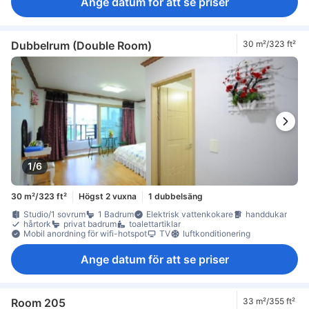
Ange datum för att se priser
Dubbelrum (Double Room)
30 m²/323 ft²
1/6
30 m²/323 ft²
Högst 2 vuxna
1 dubbelsäng
Studio/1 sovrum
1 Badrum
Elektrisk vattenkokare
handdukar
hårtork
privat badrum
toalettartiklar
Mobil anordning för wifi-hotspot
TV
luftkonditionering
Ange datum för att se priser
Room 205
33 m²/355 ft²