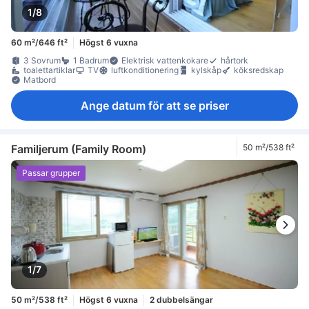
1/8
60 m²/646 ft²
Högst 6 vuxna
3 Sovrum
1 Badrum
Elektrisk vattenkokare
hårtork
toalettartiklar
TV
luftkonditionering
kylskåp
köksredskap
Matbord
Ange datum för att se priser
Familjerum (Family Room)
50 m²/538 ft²
Passar grupper
1/7
50 m²/538 ft²
Högst 6 vuxna
2 dubbelsängar