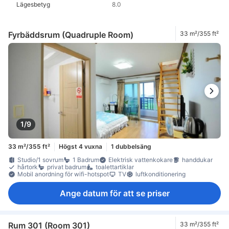
Lägesbetyg
8.0
Fyrbäddsrum (Quadruple Room)
33 m²/355 ft²
1/9
33 m²/355 ft²
Högst 4 vuxna
1 dubbelsäng
Studio/1 sovrum
1 Badrum
Elektrisk vattenkokare
handdukar
hårtork
privat badrum
toalettartiklar
Mobil anordning för wifi-hotspot
TV
luftkonditionering
Ange datum för att se priser
Rum 301 (Room 301)
33 m²/355 ft²