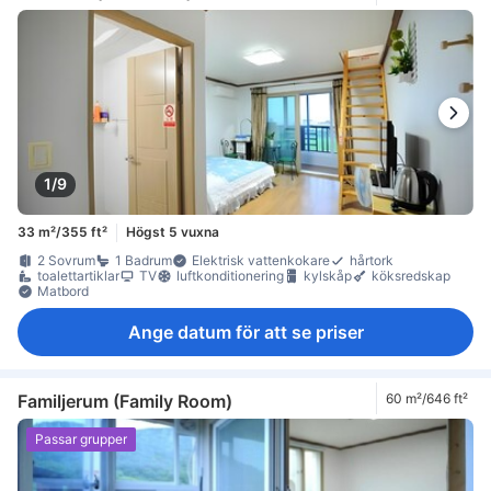
1/9
33 m²/355 ft²
Högst 5 vuxna
2 Sovrum
1 Badrum
Elektrisk vattenkokare
hårtork
toalettartiklar
TV
luftkonditionering
kylskåp
köksredskap
Matbord
Ange datum för att se priser
Familjerum (Family Room)
60 m²/646 ft²
Passar grupper