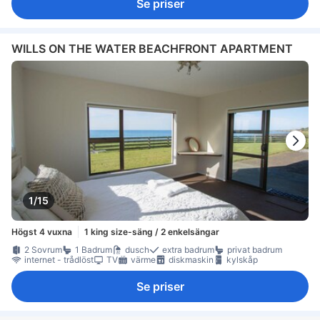
Se priser
WILLS ON THE WATER BEACHFRONT APARTMENT
1/15
Högst 4 vuxna
1 king size-säng / 2 enkelsängar
2 Sovrum
1 Badrum
dusch
extra badrum
privat badrum
internet - trådlöst
TV
värme
diskmaskin
kylskåp
Se priser