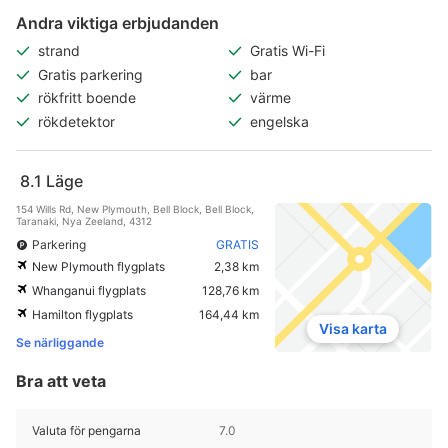
Andra viktiga erbjudanden
strand
Gratis Wi-Fi
Gratis parkering
bar
rökfritt boende
värme
rökdetektor
engelska
8.1
Läge
154 Wills Rd, New Plymouth, Bell Block, Bell Block,
Taranaki, Nya Zeeland, 4312
Parkering
GRATIS
New Plymouth flygplats
2,38 km
Whanganui flygplats
128,76 km
Hamilton flygplats
164,44 km
Visa karta
Se närliggande
Bra att veta
Valuta för pengarna
7.0