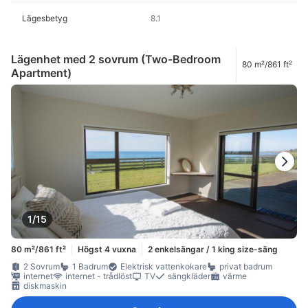
Lägesbetyg
8.1
Lägenhet med 2 sovrum (Two-Bedroom
80 m²/861 ft²
Apartment)
1/15
80 m²/861 ft²
Högst 4 vuxna
2 enkelsängar / 1 king size-säng
2 Sovrum
1 Badrum
Elektrisk vattenkokare
privat badrum
internet
internet - trådlöst
TV
sängkläder
värme
diskmaskin