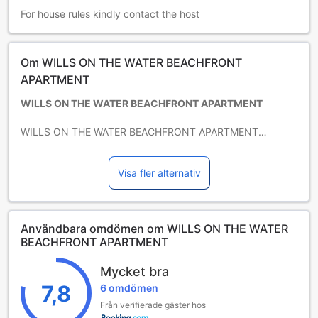
For house rules kindly contact the host
Om WILLS ON THE WATER BEACHFRONT
APARTMENT
WILLS ON THE WATER BEACHFRONT APARTMENT
WILLS ON THE WATER BEACHFRONT APARTMENT
erbjuder massor av faciliteter på plats som kan
tillfredsställa även de mest kräsna gästerna. Tack vare den
Visa fler alternativ
här lägenhetens gratis wi-fi-internettillgång kan du lägga
upp bilder och svara på mejl när du vill. På den här
lägenheten erbjuds parkering för gäster.
Användbara omdömen om WILLS ON THE WATER
Upplev rumsfaciliteter av hög kvalitet under din vistelse på
BEACHFRONT APARTMENT
WILLS ON THE WATER BEACHFRONT APARTMENT. Vissa
rum har tv så att gästerna kan underhålla sig.
Mycket bra
7,8
På den här lägenheten finns det även ett kylskåp
6 omdömen
tillgängligt på vissa av rummen när du behöver det.
Från verifierade gäster hos