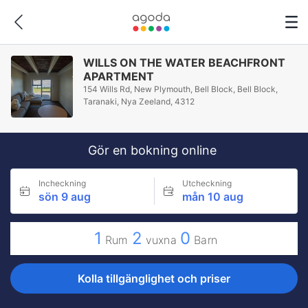
WILLS ON THE WATER BEACHFRONT
APARTMENT
154 Wills Rd, New Plymouth, Bell Block, Bell Block,
Taranaki, Nya Zeeland, 4312
Gör en bokning online
Incheckning
Utcheckning
sön 9 aug
mån 10 aug
1
2
0
Rum
vuxna
Barn
Kolla tillgänglighet och priser