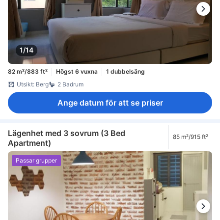
1/14
82 m²/883 ft²
Högst 6 vuxna
1 dubbelsäng
Utsikt: Berg
2 Badrum
Ange datum för att se priser
Lägenhet med 3 sovrum (3 Bed
85 m²/915 ft²
Apartment)
Passar grupper