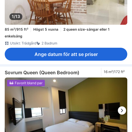
1/13
85 m²/915 ft²
Högst 5 vuxna
2 queen size-sängar eller 1
enkelsäng
Utsikt: Trädgård
2 Badrum
Ange datum för att se priser
Sovrum Queen (Queen Bedroom)
16 m²/172 ft²
Favorit bland par