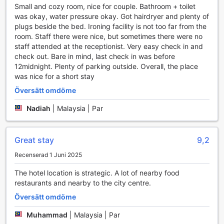
Small and cozy room, nice for couple. Bathroom + toilet
renlighet, utan låter också gästerna fokusera på att skapa
was okay, water pressure okay. Got hairdryer and plenty of
minnen snarare än att oroa sig för städning. Med dessa
plugs beside the bed. Ironing facility is not too far from the
bekvämligheter strävar Tulip Hotel efter att ge sina gäster
room. Staff there were nice, but sometimes there were no
en stressfri och njutbar vistelse.
staff attended at the receptionist. Very easy check in and
check out. Bare in mind, last check in was before
Transportfaciliteter på Tulip Hotel i Ipoh
12midnight. Plenty of parking outside. Overall, the place
was nice for a short stay
Tulip Hotel i Ipoh erbjuder sina gäster bekväma
transportmöjligheter som gör det enkelt att utforska denna
Översätt omdöme
charmiga stad. Hotellet har en rymlig parkeringsplats där
Nadiah
|
Malaysia | Par
gäster kan parkera sina bilar mot en avgift. Detta gör det
lätt för dem som reser med bil att njuta av friheten att
upptäcka Ipoh i egen takt, utan att behöva oroa sig för
parkering.
Great stay
9,2
Förutom den praktiska parkeringsmöjligheten, ligger Tulip
Recenserad 1 Juni 2025
Hotel strategiskt nära flera transportknutpunkter, vilket
underlättar för gäster som föredrar att använda
The hotel location is strategic. A lot of nearby food
kollektivtrafik. Med närhet till busshållplatser och
restaurants and nearby to the city centre.
taxistationer kan besökare enkelt ta sig runt i staden och
Översätt omdöme
besöka de många sevärdheterna och restaurangerna som
Ipoh har att erbjuda. Oavsett om du planerar en kort
Muhammad
|
Malaysia | Par
vistelse eller en längre semester, gör Tulip Hotels