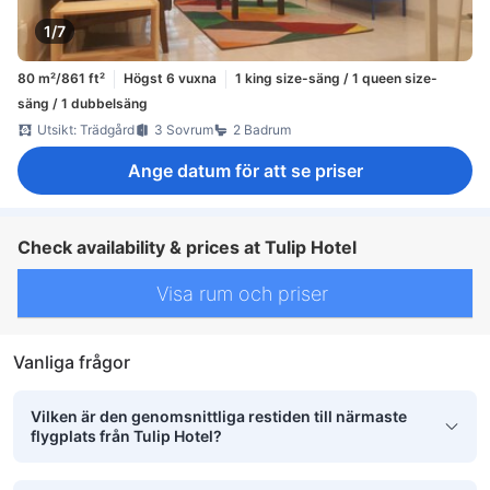
1/7
80 m²/861 ft²
Högst 6 vuxna
1 king size-säng / 1 queen size-
säng / 1 dubbelsäng
Utsikt: Trädgård
3 Sovrum
2 Badrum
Ange datum för att se priser
Check availability & prices at Tulip Hotel
Visa rum och priser
Vanliga frågor
Vilken är den genomsnittliga restiden till närmaste
flygplats från Tulip Hotel?