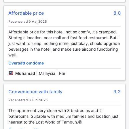
transportfaciliteter din resa både smidig och bekväm.
Affordable price
8,0
Rumskomfort på Tulip Hotel
Recenserad 9 Maj 2026
På Tulip Hotel i Ipoh kan du förvänta dig en oas av komfort
och avkoppling i varje rum. Varje rum är utrustat med
Affordable price for this hotel, not so comfy, it's cramped.
luftkonditionering, vilket garanterar att du kan njuta av en
Strategic location, near mall and fast food restaurant. But i
behaglig temperatur oavsett väder utanför. För att göra din
just want to sleep, nothing more, just okay, should upgrade
vistelse ännu mer bekväm, finns det också en hårtork och
beverages in the hotel, and make sure aircond functioning
fräscha sänglinnen samt handdukar tillgängliga, så att du
well.
alltid kan känna dig fräsch och välvårdad.
Översätt omdöme
Rummen erbjuder modern underhållning med en TV som
har satellit- och kabelkanaler, vilket ger dig möjlighet att
Muhamad
|
Malaysia | Par
koppla av med dina favoritprogram efter en lång dag.
Dessutom kan du njuta av en kopp kaffe eller te på din
privata balkong eller terrass, där du kan andas in den friska
Convenience with family
9,2
luften. För din bekvämlighet finns även en kylskåp och
Recenserad 6 Juni 2025
gratis flaskvatten tillgängligt, vilket gör det enkelt att
förvara snacks och drycker. Med ett separat vardagsrum
The apartment very clean with 3 bedrooms and 2
kan du njuta av extra utrymme för avkoppling eller social
bathrooms. Suitable with medium families and location just
samvaro, vilket gör Tulip Hotel till det perfekta valet för
nearest to the Lost World of Tambun.🤩
både korta och långa vistelser.