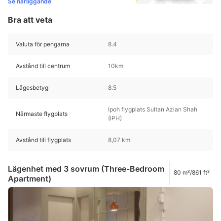
Se närliggande
Bra att veta
Valuta för pengarna
8.4
Avstånd till centrum
10km
Lägesbetyg
8.5
Ipoh flygplats Sultan Azlan Shah
Närmaste flygplats
(IPH)
Avstånd till flygplats
8,07 km
Lägenhet med 3 sovrum (Three-Bedroom
80 m²/861 ft²
Apartment)