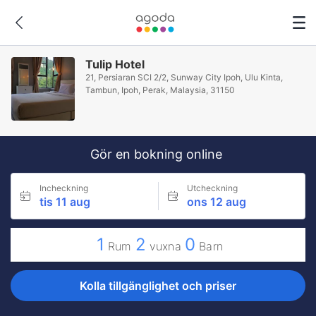
Tulip Hotel
21, Persiaran SCI 2/2, Sunway City Ipoh, Ulu Kinta,
Tambun, Ipoh, Perak, Malaysia, 31150
Gör en bokning online
Incheckning
Utcheckning
tis 11 aug
ons 12 aug
1
2
0
Rum
vuxna
Barn
Kolla tillgänglighet och priser