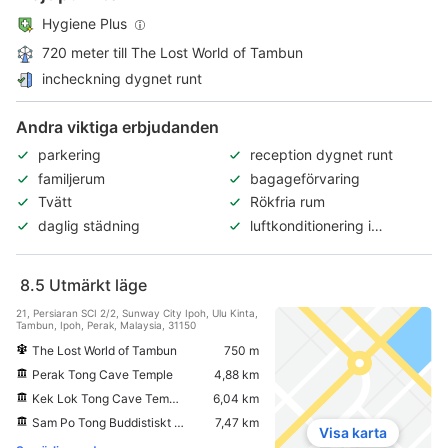
Hygiene Plus
720 meter till The Lost World of Tambun
incheckning dygnet runt
Andra viktiga erbjudanden
parkering
reception dygnet runt
familjerum
bagageförvaring
Tvätt
Rökfria rum
daglig städning
luftkonditionering i
allmänna utrymmen
8.5
Utmärkt läge
21, Persiaran SCI 2/2, Sunway City Ipoh, Ulu Kinta,
Tambun, Ipoh, Perak, Malaysia, 31150
The Lost World of Tambun
750 m
Perak Tong Cave Temple
4,88 km
Kek Lok Tong Cave Temple and Zen Gardens
6,04 km
Sam Po Tong Buddistiskt grottempel
7,47 km
Visa karta