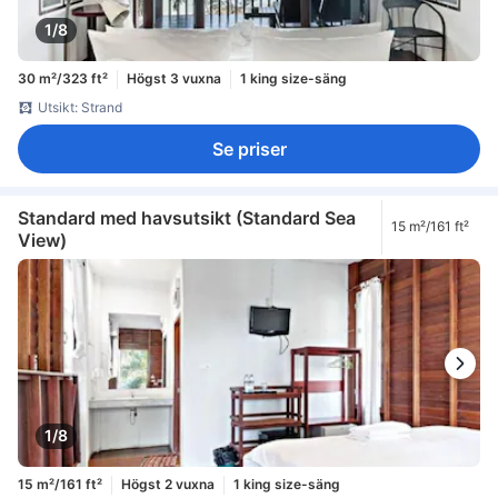
1/8
30 m²/323 ft²
Högst 3 vuxna
1 king size-säng
Utsikt: Strand
Se priser
Standard med havsutsikt (Standard Sea
15 m²/161 ft²
View)
1/8
15 m²/161 ft²
Högst 2 vuxna
1 king size-säng