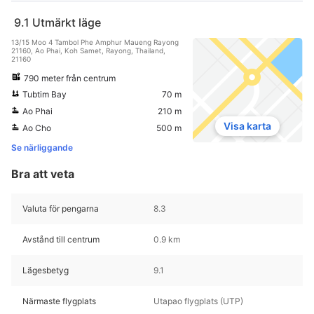
9.1
Utmärkt läge
13/15 Moo 4 Tambol Phe Amphur Maueng Rayong
21160, Ao Phai, Koh Samet, Rayong, Thailand,
21160
790 meter från centrum
Tubtim Bay
70 m
Ao Phai
210 m
Visa karta
Ao Cho
500 m
Se närliggande
Bra att veta
Valuta för pengarna
8.3
Avstånd till centrum
0.9 km
Lägesbetyg
9.1
Närmaste flygplats
Utapao flygplats (UTP)