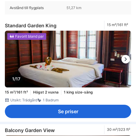
Avstånd till flygplats
51,27 km
Standard Garden King
15 m²/161 ft²
Favorit bland par
1/17
15 m²/161 ft²
Högst 2 vuxna
1 king size-säng
Utsikt: Trädgård
1 Badrum
Se priser
Balcony Garden View
30 m²/323 ft²