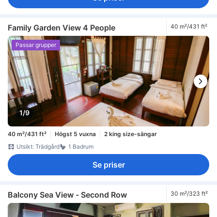
Family Garden View 4 People
40 m²/431 ft²
Passar grupper
1/9
40 m²/431 ft²
Högst 5 vuxna
2 king size-sängar
Utsikt: Trädgård
1 Badrum
Se priser
Balcony Sea View - Second Row
30 m²/323 ft²