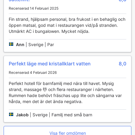
resorten, där du kan hitta allt från snacks till
Recenserad 14 Februari 2025
nödvändigheter, vilket gör att du alltid har det du behöver
inom räckhåll.
Fin strand, hjälpsam personal, bra frukost i en behaglig och
öppen matsal, god mat i restaurangen vid/på stranden.
Rumfaciliteter på Tubtim Resort
Utmärkt AC i bungalowen. Mycket nöjda.
På Tubtim Resort kan du förvänta dig en bekväm och
Ann
|
Sverige | Par
avkopplande vistelse i våra välutrustade rum. Varje rum är
luftkonditionerat, vilket garanterar en behaglig temperatur
även under de varma dagarna på Koh Samet. För din
Perfekt läge med kristallklart vatten
8,0
bekvämlighet finns även en hårtork, så att du kan styla ditt
hår precis som du vill efter en uppfriskande dusch. Njut av
Recenserad 4 Februari 2026
underhållning på den platta TV:n med satellit- och
kabelkanaler, perfekt för en lugn kväll efter en dag av
Perfekt hotell för barnfamilj med nära till havet. Mysig
äventyr.
strand, massage 💆 och flera restauranger i närheten.
Varje rum har en egen balkong eller terrass där du kan
Rummen hade behövt fräschas upp lite och sängarna var
njuta av den friska havsluften och den vackra utsikten. För
hårda, men det är det ända negativa.
att göra din vistelse ännu mer bekväm erbjuder vi också
gratis flaskvatten och snabbkaffe, så att du alltid kan få en
Jakob
|
Sverige | Familj med små barn
uppfriskande dryck när du behöver det. Vårt kylskåp ger
dig möjlighet att förvara dina egna snacks och drycker, och
med våra noggrant utvalda toalettartiklar och handdukar
Visa fler omdömen