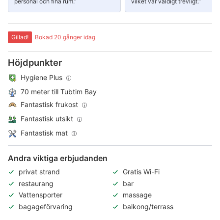
personal och fina rum."
vilket var väldigt trevligt."
Gillad!
Bokad 20 gånger idag
Höjdpunkter
Hygiene Plus
70 meter till Tubtim Bay
Fantastisk frukost
Fantastisk utsikt
Fantastisk mat
Andra viktiga erbjudanden
privat strand
Gratis Wi-Fi
restaurang
bar
Vattensporter
massage
bagageförvaring
balkong/terrass