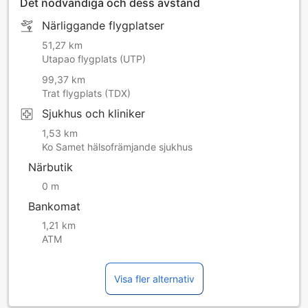
Det nödvändiga och dess avstånd
Närliggande flygplatser
51,27 km
Utapao flygplats (UTP)
99,37 km
Trat flygplats (TDX)
Sjukhus och kliniker
1,53 km
Ko Samet hälsofrämjande sjukhus
Närbutik
0 m
Bankomat
1,21 km
ATM
Visa fler alternativ