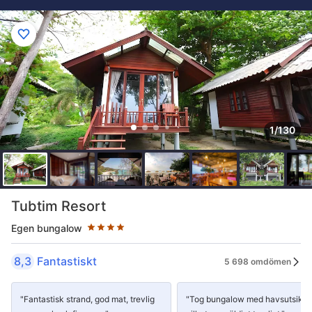
1/130
Stjärnklassificering: 4 stjärnor
Tubtim Resort
Egen bungalow
8,3
Fantastiskt
5 698 omdömen
"Fantastisk strand, god mat, trevlig
"Tog bungalow med havsutsikt