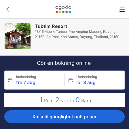
Tubtim Resort
13/15 Moo 4 Tambol Phe Amphur Maueng Rayong
21160, Ao Phai, Koh Samet, Rayong, Thailand, 21160
Gör en bokning online
Incheckning
Utcheckning
fre 7 aug
lör 8 aug
1
2
0
Rum
vuxna
Barn
Kolla tillgänglighet och priser