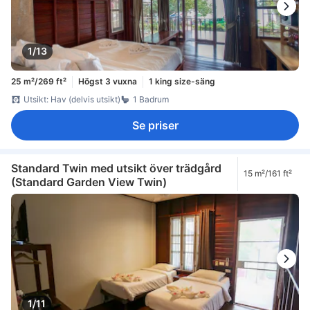
1/13
25 m²/269 ft²
Högst 3 vuxna
1 king size-säng
Utsikt: Hav (delvis utsikt)
1 Badrum
Se priser
Standard Twin med utsikt över trädgård
15 m²/161 ft²
(Standard Garden View Twin)
1/11