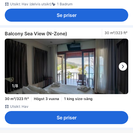
Utsikt: Hav (delvis utsikt)
1 Badrum
Se priser
Balcony Sea View (N-Zone)
30 m²/323 ft²
1/8
30 m²/323 ft²
Högst 3 vuxna
1 king size-säng
Utsikt: Hav
Se priser