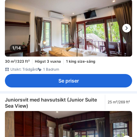
1/14
30 m²/323 ft²
Högst 3 vuxna
1 king size-säng
Utsikt: Trädgård
1 Badrum
Se priser
Juniorsvit med havsutsikt (Junior Suite
25 m²/269 ft²
Sea View)