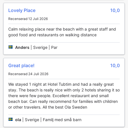
och lokala hantverk som du kan ta med dig hem som
minnen från din resa. Den frodiga trädgården ger en lugn
Lovely Place
10,0
och fridfull miljö där du kan strosa runt, njuta av naturen
Recenserad 12 Juli 2026
och kanske till och med läsa en bok i skuggan av träden.
Tubtim Resort är verkligen en plats där underhållning och
Calm relaxing place near the beach with a great staff and
avkoppling går hand i hand.
good food and restaurants on walking distance
Sportanläggningar på Tubtim Resort
Anders
|
Sverige | Par
Tubtim Resort på Koh Samet erbjuder en unik möjlighet att
njuta av sport och aktiviteter i en fantastisk miljö. Med en
privat strand som sträcker sig utmed det klara, turkosa
Great place!
10,0
vattnet, kan gästerna enkelt delta i en mängd olika
Recenserad 24 Juli 2026
vattensporter. Här kan du paddla ut i en kajak och utforska
de vackra omgivningarna, eller testa snorkling och upptäck
We stayed 1 night at Hotel Tubtim and had a really great
det färgstarka marinelivet som gömmer sig under ytan.
stay. The beach is really nice with only 2 hotels sharing it so
Oavsett om du är en erfaren snorklare eller nybörjare,
there were few people. Excellent restaurant and small
kommer du att fascineras av den mångfald av fiskar och
beach bar. Can really recommend for families with children
koraller som finns i området.
or other travelers. All the best Ola Sweden
Den privata stranden ger en perfekt plats för avkoppling
och sportaktiviteter. Efter en dag med paddling och
ola
|
Sverige | Familj med små barn
snorkling kan du slappna av på den mjuka sanden eller ta
en uppfriskande simtur i havet. Tubtim Resort erbjuder en