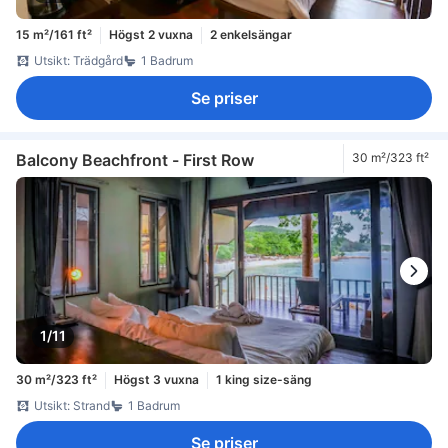
15 m²/161 ft²
Högst 2 vuxna
2 enkelsängar
Utsikt: Trädgård
1 Badrum
Se priser
Balcony Beachfront - First Row
30 m²/323 ft²
1/11
30 m²/323 ft²
Högst 3 vuxna
1 king size-säng
Utsikt: Strand
1 Badrum
Se priser