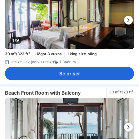
1/9
30 m²/323 ft²
Högst 3 vuxna
1 king size-säng
Utsikt: Hav (delvis utsikt)
1 Badrum
Se priser
Beach Front Room with Balcony
30 m²/323 ft²