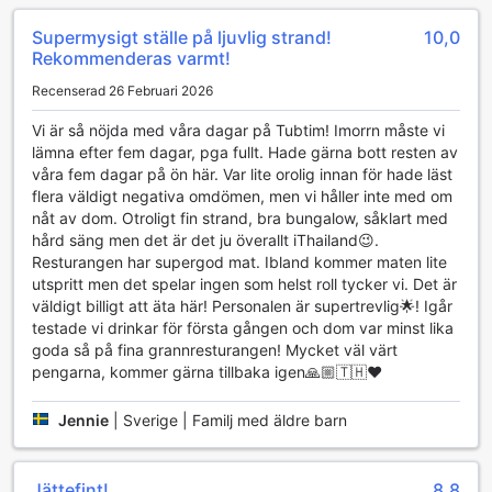
idealisk kombination av avkoppling och äventyr, vilket gör
Supermysigt ställe på ljuvlig strand!
10,0
det till den perfekta destinationen för både aktiva
Rekommenderas varmt!
resenärer och dem som bara vill njuta av naturens skönhet.
Recenserad 26 Februari 2026
Bekvämlighetsfaciliteter på Tubtim Resort
Vi är så nöjda med våra dagar på Tubtim! Imorrn måste vi
lämna efter fem dagar, pga fullt. Hade gärna bott resten av
Tubtim Resort på Koh Samet erbjuder en rad
våra fem dagar på ön här. Var lite orolig innan för hade läst
bekvämlighetsfaciliteter som gör din vistelse både bekväm
flera väldigt negativa omdömen, men vi håller inte med om
och avkopplande. För dem som reser med mycket bagage
nåt av dom. Otroligt fin strand, bra bungalow, såklart med
eller bara vill utforska ön utan att bära runt på sina väskor,
hård säng men det är det ju överallt iThailand😉.
finns en praktisk bagageförvaring där du kan lämna dina
Resturangen har supergod mat. Ibland kommer maten lite
saker i tryggt förvar. Dessutom erbjuder resorten en
utspritt men det spelar ingen som helst roll tycker vi. Det är
tvättservice, vilket gör det enkelt att fräscha upp dina
väldigt billigt att äta här! Personalen är supertrevlig🌟! Igår
kläder under din vistelse, så att du alltid kan känna dig som
testade vi drinkar för första gången och dom var minst lika
bäst.
goda så på fina grannresturangen! Mycket väl värt
För att hålla dig uppkopplad under din semester, erbjuder
pengarna, kommer gärna tillbaka igen🙏🏼🇹🇭❤️
Tubtim Resort gratis wi-fi i alla rum samt wi-fi i de offentliga
områdena, vilket gör det enkelt att dela dina fantastiska
reseupplevelser med vänner och familj. Om du är en
Jennie
|
Sverige | Familj med äldre barn
rökare, finns en avsedd rökplats som gör att du kan njuta
av din cigarett utan att störa andra gäster. För att avsluta
din dag, kan du besöka den bekväma närbutiken på
Jättefint!
8,8