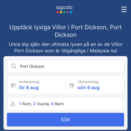
Upptäck lyxiga Villor i Port Dickson, Port
Dickson
Unna dig själv den ultimata lyxen på en av de Villor
Port Dickson som är tillgängliga i Malaysia nu!
Port Dickson
Incheckning
Utcheckning
lör 8 aug
sön 9 aug
1
Rum,
2
Vuxna,
0
Barn
SÖK