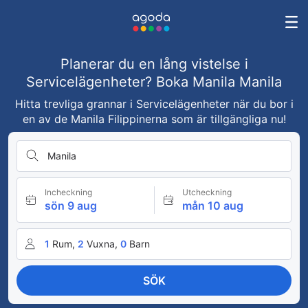
Planerar du en lång vistelse i
Servicelägenheter? Boka Manila Manila
Hitta trevliga grannar i Servicelägenheter när du bor i
en av de Manila Filippinerna som är tillgängliga nu!
Manila
Incheckning
Utcheckning
sön 9 aug
mån 10 aug
1
Rum,
2
Vuxna,
0
Barn
SÖK