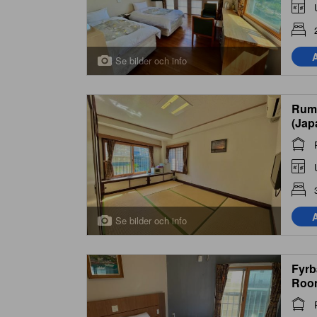
A
Se bilder och info
Rum 
(Jap
A
Se bilder och info
Fyrb
Roo