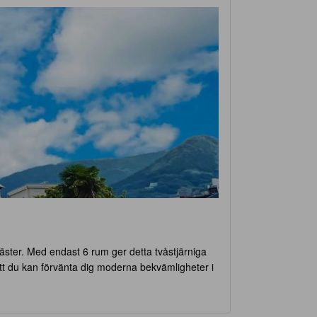
äster. Med endast 6 rum ger detta tvåstjärniga
att du kan förvänta dig moderna bekvämligheter i
 en lugn eftermiddag innan du beger dig till ditt
 innan du lämnar hotellet. Observera att hotellet
 partner eller i sällskap av vänner, kommer Izu