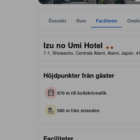
Översikt
Rum
Faciliteter
Omdö
Stjärnklassificeringar tillhandahålls av boendena och
tooltip
2 av 5 stjärnor
Izu no Umi Hotel
7-1, Showacho, Centrala Atami, Atami, Japan, 
Höjdpunkter från gäster
970 m till kollektivtrafik
580 m från stranden
Faciliteter