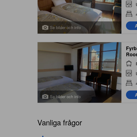
A
Se bilder och info
Fyrb
Roo
A
Se bilder och info
Vanliga frågor