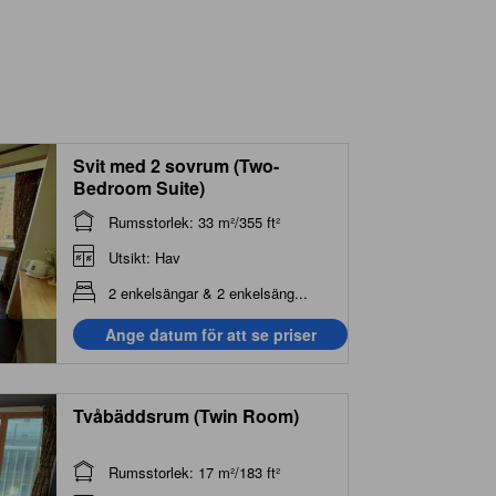
Kawanishi Internal Medicine Cardiology Clinic
350 m
Bar Negroni
370 m
Svit med 2 sovrum (Two-
Bedroom Suite)
Rumsstorlek: 33 m²/355 ft²
Utsikt: Hav
2 enkelsängar & 2 enkelsäng...
Ange datum för att se priser
Tvåbäddsrum (Twin Room)
Rumsstorlek: 17 m²/183 ft²