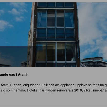
lande oas i Atami
n Atami i Japan, erbjuder en unik och avkopplande upplevelse för sina g
a sig som hemma. Hotellet har nyligen renoverats 2018, vilket innebär 
no Umi Hotel börjar klockan 15:00, vilket ger dig möjlighet att njuta av
et ger dig en god tid att njuta av din frukost och den vackra omgivningen
atis och extra avgifter kan tillkomma. Oavsett om du reser ensam, med en