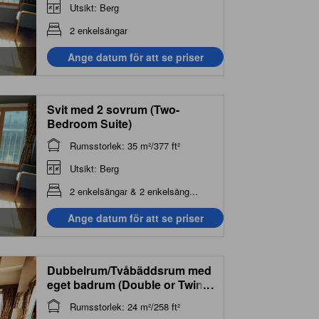
Utsikt: Berg
2 enkelsängar
Ange datum för att se priser
Svit med 2 sovrum (Two-
Bedroom Suite)
Rumsstorlek: 35 m²/377 ft²
Utsikt: Berg
2 enkelsängar & 2 enkelsäng...
Ange datum för att se priser
Dubbelrum/Tvåbäddsrum med
eget badrum (Double or Twin
...
Room with Private Bathroom)
Rumsstorlek: 24 m²/258 ft²