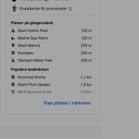
Enastående för promenader
Platser på gångavstånd
Atami Kaihin Park
120 m
Marine Spa Atami
120 m
Atami Marina
200 m
Kiunkaku
200 m
Otonashi Water Park
430 m
Populära landmärken
Kinomiya Shrine
1,1 km
Atami Plum Garden
1,5 km
MOA Museum of Art
1,9 km
Omuro Mountain Lift
20,6 km
Visa platser i närheten
Izu Shaboten Zoo
20,7 km
Närmaste sevärdheterna
Atami City Tourist Association
230 m
FRA
320 m
Atami Geigi Kenban Kabu Renjo
330 m