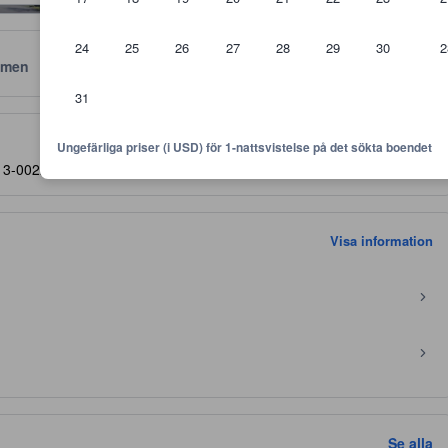
24
25
26
27
28
29
30
2
men
Läge
Policyer
31
 är riktlinjer för vilken nivå av komfort, faciliteter samt bekvämlighete
Ungefärliga priser (i USD) för 1-nattsvistelse på det sökta boendet
413-0022
- PÅ KARTAN
Visa information
Se alla