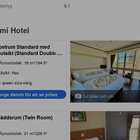
sbetyg
8,1
mi Hotel
elrum Standard med
utsikt (Standard Double
...
 with Sea View)
Rumsstorlek: 18 m²/194 ft²
Utsikt: Hav
1 queen size-säng
nge datum för att se priser
Se bilder och info
äddsrum (Twin Room)
Rumsstorlek: 21 m²/226 ft²