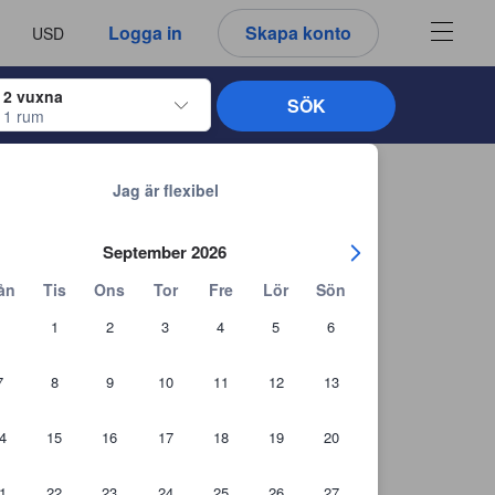
u ser är därför alltid autentiska.
språk
a
Logga in
Skapa konto
USD
att välja
2 vuxna
SÖK
1 rum
ltangenterna för att navigera genom in- och utcheckningsdatumen. När du väl
Tillbaka till sökresultaten
Jag är flexibel
September 2026
ån
Tis
Ons
Tor
Fre
Lör
Sön
1
2
3
4
5
6
7
8
9
10
11
12
13
4
15
16
17
18
19
20
1
22
23
24
25
26
27