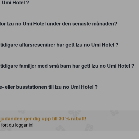
Vilka offentliga parker finns nära Izu no Umi Hotel ?
Vad var det genomsnittliga rumspriset för Izu no Umi Hotel under den senaste månaden?
Vad är det genomsnittliga betyget som tidigare affärsresenärer har gett Izu no Umi Hotel ?
Vad är det genomsnittliga betyget som tidigare familjer med små barn har gett Izu no Umi Hotel ?
Vilken är den närmaste tåg-, tunnelbane- eller busstationen till Izu no Umi Hotel ?
udanden ger dig upp till 30 % rabatt!
 fort du loggar in!