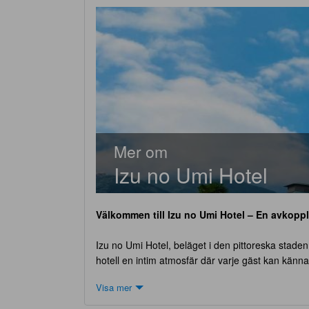
Mer om
Izu no Umi Hotel
Välkommen till Izu no Umi Hotel – En avkopp
Izu no Umi Hotel, beläget i den pittoreska stade
hotell en intim atmosfär där varje gäst kan känn
en mysig och inbjudande miljö. Incheckning på Izu 
Visa mer
rum. Utcheckning är fram till klockan 11:00, vilk
har en strikt barnpolicy, där barn inte får bo gr