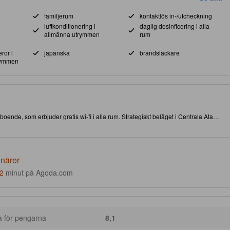
familjerum
kontaktlös in-/utcheckning
luftkonditionering i
daglig desinficering i alla
allmänna utrymmen
rum
ror i
japanska
brandsläckare
ymmen
 boende, som erbjuder gratis wi-fi i alla rum. Strategiskt beläget i Centrala Atami,
ch sevärdheter. Se till att avsätta lite tid för att besöka Izu Shaboten Zoo och den
enärer
2
minut på Agoda.com
a för pengarna
8,1