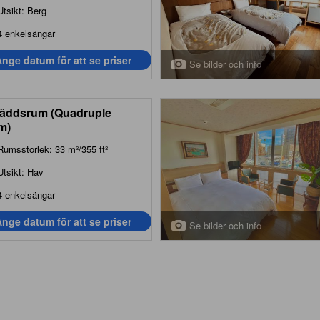
Utsikt: Berg
4 enkelsängar
nge datum för att se priser
Se bilder och info
äddsrum (Quadruple
m)
Rumsstorlek: 33 m²/355 ft²
Utsikt: Hav
4 enkelsängar
nge datum för att se priser
Se bilder och info