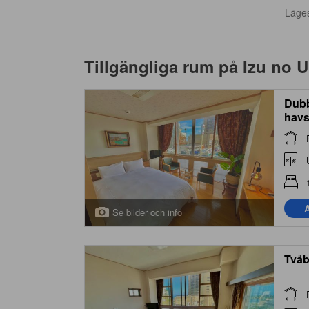
Läge
Tillgängliga rum på
Izu no U
Dubb
havs
Room
A
Se bilder och info
Tvåb