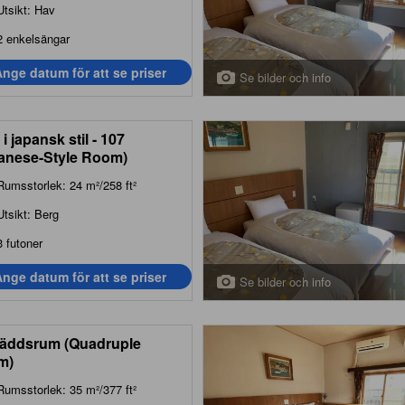
Utsikt: Hav
2 enkelsängar
nge datum för att se priser
Se bilder och info
i japansk stil - 107
anese-Style Room)
Rumsstorlek: 24 m²/258 ft²
Utsikt: Berg
3 futoner
nge datum för att se priser
Se bilder och info
äddsrum (Quadruple
m)
Rumsstorlek: 35 m²/377 ft²