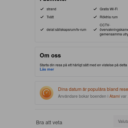
strand
Gratis Wi-Fi
Tvätt
Rökfria rum
CCTV-
delat sällskapsrum/tv-rum
övervakningskame
gemensamma utr
Om oss
Starta din resa på ett härligt sätt med en vistelse på detta
vilket ger dig tillgång och närhet till lokala attraktioner o
Läs mer
närliggande Atami Sun Beach.
Dina datum är populära bland res
Användare bokar boenden i
Atami
var
Bra att veta
Valut