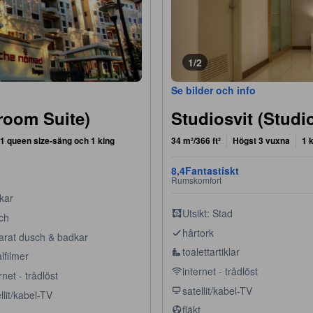
1/2
Se bilder och info
room Suite)
Studiosvit (Studi
1 queen size-säng och 1 king
34 m²/366 ft²
Högst 3 vuxna
1 
8,4
Fantastiskt
Rumskomfort
kar
Utsikt: Stad
ch
hårtork
arat dusch & badkar
toalettartiklar
lfilmer
internet - trådlöst
rnet - trådlöst
satellit/kabel-TV
llit/kabel-TV
fläkt