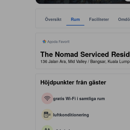
Översikt
Rum
Faciliteter
Omdö
tooltip
Agoda Favorit rekommenderar tillförlitliga och verifi
Stjärnklassificeringar tillhandahålls av boendena och
tooltip
4 av 5 stjärnor
Agoda Favorit
The Nomad Serviced Resi
136 Jalan Ara, Mid Valley / Bangsar, Kuala Lump
Höjdpunkter från gäster
gratis Wi-Fi i samtliga rum
luftkonditionering