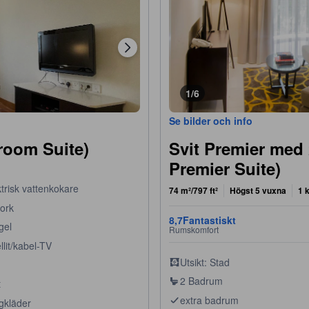
1/6
Se bilder och info
room Suite)
Svit Premier med
Premier Suite)
trisk vattenkokare
74 m²/797 ft²
Högst 5 vuxna
1 
tork
8,7
Fantastiskt
gel
Rumskomfort
llit/kabel-TV
Utsikt: Stad
2 Badrum
t
extra badrum
gkläder