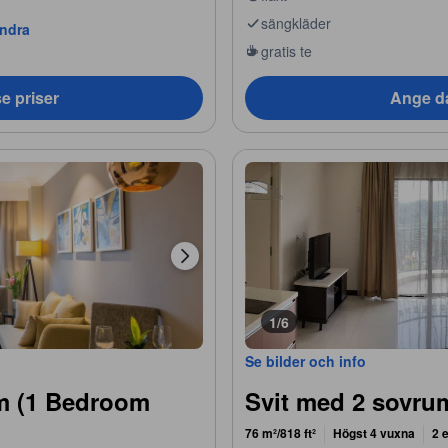
sängkläder
andra
gratis te
e priser
Ange da
1/6
Se bilder och info
um (1 Bedroom
Svit med 2 sovru
76 m²/818 ft²
Högst 4 vuxna
2 