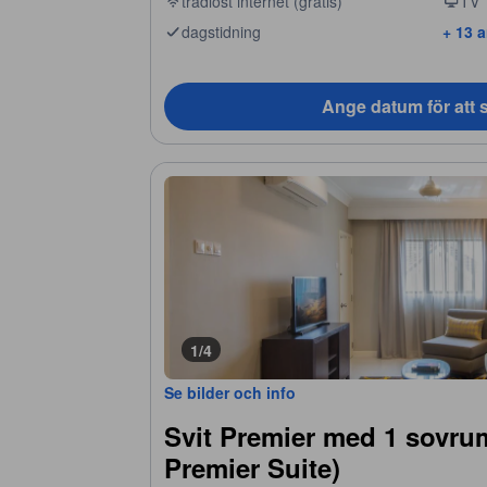
trådlöst internet (gratis)
TV
dagstidning
+ 13 
Ange datum för att s
1/4
Se bilder och info
Svit Premier med 1 sovr
Premier Suite)