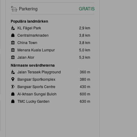
Parkering
GRATIS
Populära landmärken
KL Fågel Park
2,9 km
Centralmarknaden
3,8 km
China Town
3,8 km
Menara Kuala Lumpur
5,0 km
Jalan Alor
5,3 km
Närmaste sevärdheterna
Jalan Terasek Playground
360 m
Bangsar Sportkomplex
380 m
Bangsar Sports Centre
430 m
Al-ikhsan Sungai Buloh
600 m
TMC Lucky Garden
630 m