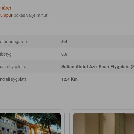
enärer
Lumpur
bokas varje minut!
a för pengarna
8,4
sbetyg
8,6
ste flygplats
Sultan Abdul Aziz Shah Flygplats (
d till flygplats
12,4 Km