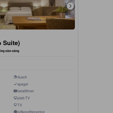
o Suite)
king size-säng
dusch
spegel
betalfilmer
platt-TV
TV
luftkonditionering