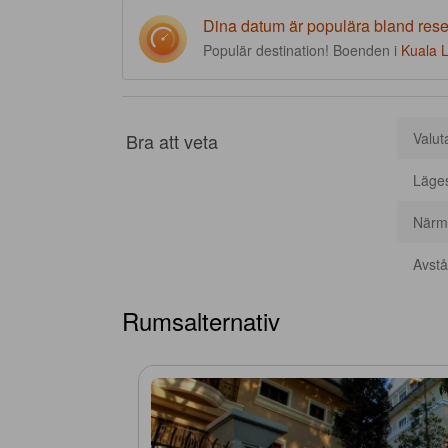
Dina datum är populära bland res
Populär destination! Boenden i
Kuala 
Bra att veta
Valut
Läge
Närma
Avstån
Rumsalternativ