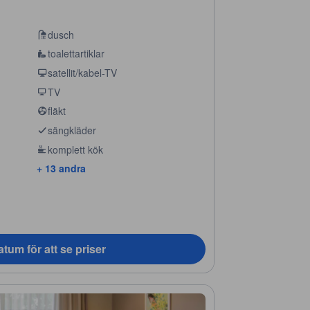
dusch
toalettartiklar
satellit/kabel-TV
TV
fläkt
sängkläder
komplett kök
+ 13 andra
tum för att se priser