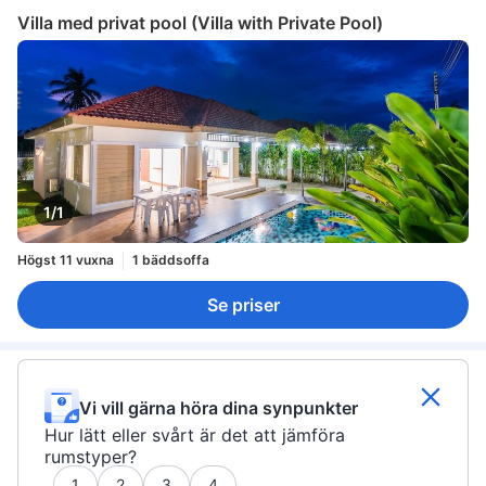
Villa med privat pool (Villa with Private Pool)
1/1
Högst 11 vuxna
1 bäddsoffa
Se priser
Vi vill gärna höra dina synpunkter
Hur lätt eller svårt är det att jämföra
rumstyper?
1
2
3
4