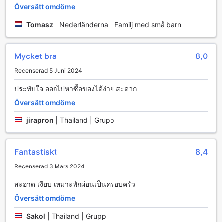
atmosfär för alla boende.
Översätt omdöme
Dessutom har hotellet gratis Wi-Fi i alla rum, vilket gör det
enkelt att hålla kontakten med nära och kära eller planera
Tomasz
|
Nederländerna | Familj med små barn
dina aktiviteter under din vistelse. För att underlätta din
resa erbjuder hotellet även bagageförvaring, så att du kan
utforska området utan att behöva bära på dina väskor.
Mycket bra
8,0
Med daglig städning kan du vara säker på att ditt rum alltid
Recenserad 5 Juni 2024
är i toppskick, vilket ger dig mer tid att njuta av din
semester i Hua Hin.
ประทับใจ ออกไปหาซื้อของได้ง่าย สะดวก
Översätt omdöme
Transportfaciliteter på The Legacy Huahin Pool Villa Type
D
jirapron
|
Thailand | Grupp
The Legacy Huahin Pool Villa Type D erbjuder sina gäster
bekväma transportmöjligheter som gör vistelsen både
Fantastiskt
8,4
enkel och avkopplande. Hotellet har en rymlig och säker
parkeringsplats där gäster kan parkera sina fordon utan
Recenserad 3 Mars 2024
kostnad. Detta är en stor fördel för dem som reser med bil
och vill utforska de vackra omgivningarna i Hua Hin och
สะอาด เงียบ เหมาะพักผ่อนเป็นครอบครัว
Cha-am i sin egen takt.
Översätt omdöme
Den kostnadsfria parkeringen ger frihet och flexibilitet,
vilket gör det enkelt för gästerna att besöka lokala
Sakol
|
Thailand | Grupp