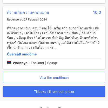
attraktioner, stränder och restauranger. Oavsett om du
planerar en dag med sightseeing eller en lugn utflykt till
den närliggande naturen, kan du vara säker på att din bil
ดีงามเกินความคาดหมาย
10,0
står tryggt och säkert på hotellets område. Med dessa
transportfaciliteter kan du fokusera på att njuta av din
Recenserad 27 Februari 2024
semester och skapa oförglömliga minnen.
ที่พักสะอาด เงียบ สงบ มีของใช้ เครื่องครัว อุปกรณ์ครบครัน เช่น
ถังน้ำแข็ง / เตาปิ้งย่าง / เตาแก๊ส / จาน ชาม ช้อน / กระติกน้ำ
Upplev Lyx på The Legacy Huahin Pool Villa Type D
ร้อน / หม้อหุงข้าว / ไมโครเวฟ ที่สำคัญ มีครัวไทย ด้านหลังบ้าน
ทางเข้าไม่ไกล และหาไม่ยาก จนท. ดูแลให้ความใส่ใจ อัธยาศัยดี
The Legacy Huahin Pool Villa Type D erbjuder en perfekt
เริื่ด น่ารักมาก ประทับใจมาก ค่ะ ...
tillflyktsort för dem som söker avkoppling och komfort.
Varje rum är utrustat med luftkonditionering, vilket
Översätt omdöme
säkerställer en behaglig temperatur oavsett tid på året.
Walleeya
|
Thailand | Grupp
Denna funktion är avgörande för att skapa en lugn
atmosfär där du kan koppla av efter en lång dag av
utforskning eller solbadande vid poolen.
För att göra din vistelse ännu mer bekväm, finns det en
Visa fler omdömen
modern TV i rummet, så att du kan njuta av dina
favoritprogram och filmer i en avslappnad miljö. För de som
Tillbaka till rum och priser
älskar att börja dagen med en kopp kaffe eller te, finns en
kaffebryggare och te-set tillgängliga, vilket ger dig
möjlighet att njuta av din favoritdryck när som helst på
dagen. Med fräscha sängkläder som tillhandahålls, kan du