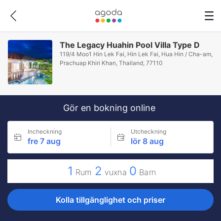
The Legacy Huahin Pool Villa Type D
119/4 Moo1 Hin Lek Fai, Hin Lek Fai, Hua Hin / Cha-am,
Prachuap Khiri Khan, Thailand, 77110
Gör en bokning online
Incheckning
Utcheckning
fre 7 aug
lör 8 aug
1
2
0
Rum
vuxna
Barn
Kolla tillgänglighet och priser