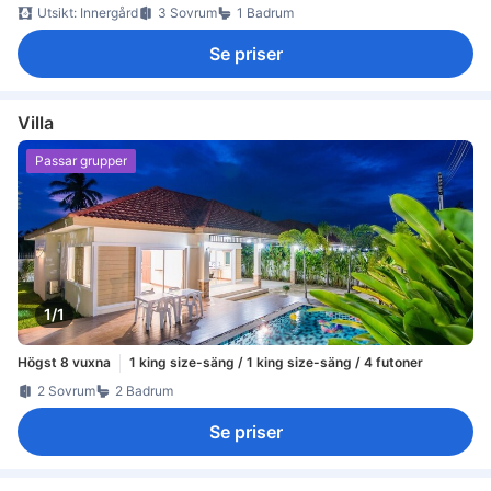
Utsikt: Innergård
3 Sovrum
1 Badrum
Se priser
Villa
Passar grupper
1/1
Högst 8 vuxna
1 king size-säng / 1 king size-säng / 4 futoner
2 Sovrum
2 Badrum
Se priser