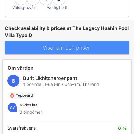
Väldigt svårt
Väldigt lätt
Check availability & prices at The Legacy Huahin Pool
Villa Type D
Visa rum och priser
Om värden
Burit Likhitcharoenpant
B
1 boende | Hua Hin / Cha-am, Thailand
Toppvärd
Mycket bra
7.7
3 omdömen
Svarsfrekvens:
81%