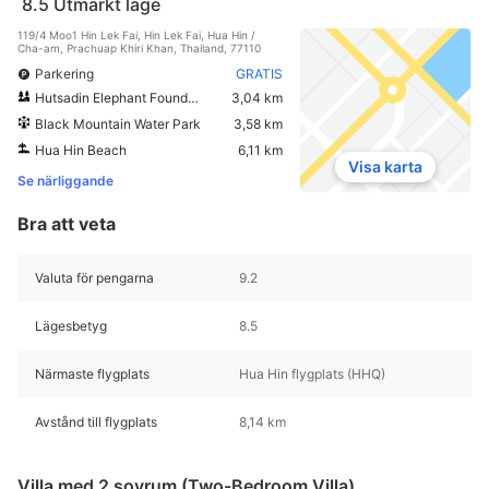
8.5
Utmärkt läge
119/4 Moo1 Hin Lek Fai, Hin Lek Fai, Hua Hin /
Cha-am, Prachuap Khiri Khan, Thailand, 77110
Parkering
GRATIS
Hutsadin Elephant Foundation
3,04 km
Black Mountain Water Park
3,58 km
Hua Hin Beach
6,11 km
Visa karta
Se närliggande
Bra att veta
Valuta för pengarna
9.2
Lägesbetyg
8.5
Närmaste flygplats
Hua Hin flygplats (HHQ)
Avstånd till flygplats
8,14 km
Villa med 2 sovrum (Two-Bedroom Villa)