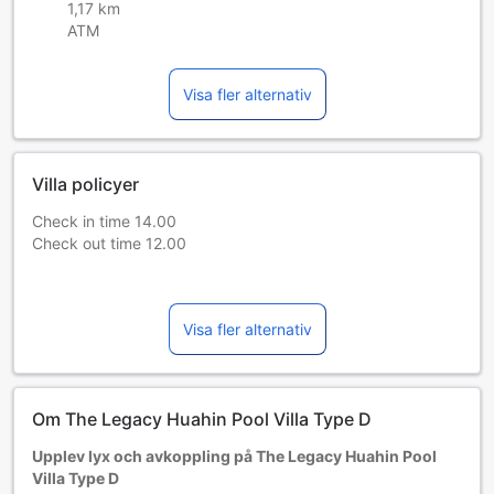
1,17 km
ATM
Visa fler alternativ
Villa policyer
Check in time 14.00
Check out time 12.00
Deposit 2,000B We will give you back when you check out.
Visa fler alternativ
Dogs and Cats are not allowed in our property.
Please keep quiet after 22.00
please bring your own personal stuff
Om The Legacy Huahin Pool Villa Type D
exp ; Towel , Soap , Shampoo etc.
Upplev lyx och avkoppling på The Legacy Huahin Pool
Villa Type D