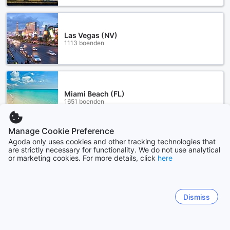
Las Vegas (NV)
1113 boenden
Miami Beach (FL)
1651 boenden
Manage Cookie Preference
Visa mer
Agoda only uses cookies and other tracking technologies that
are strictly necessary for functionality. We do not use analytical
or marketing cookies. For more details, click
here
Se alla
Sitemap
Dismiss
Visa alla
Kuponger och erbjudanden