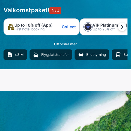
Välkomstpaket!
Nytt
Up to 10% off (App)
VIP Platinum trial
Collect
First hotel booking
Up to 25% off
Utforska mer
eSIM
Flygplatstransfer
Biluthyrning
Buss