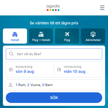
Se världen till ett lägre pris
Hotell
Flyg + Hotell
Flyg
Aktiviteter
Vart vill du åka?
Incheckning
Utcheckning
sön 9 aug
mån 10 aug
1
Rum,
2
Vuxna,
0
Barn
SÖK