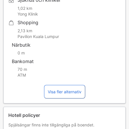
Sjukhus och kliniker
1,02 km
Yong Klinik
Shopping
2,13 km
Pavilion Kuala Lumpur
Närbutik
0 m
Bankomat
70 m
ATM
Visa fler alternativ
Hotell policyer
Spjälsängar finns inte tillgängliga på boendet.