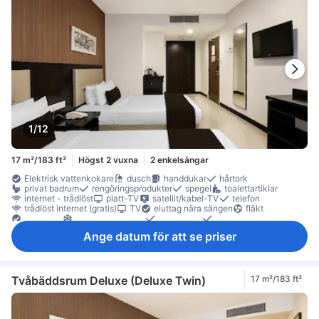
1/12
17 m²/183 ft²
Högst 2 vuxna
2 enkelsängar
Elektrisk vattenkokare
dusch
handdukar
hårtork
privat badrum
rengöringsprodukter
spegel
toalettartiklar
internet - trådlöst
platt-TV
satellit/kabel-TV
telefon
trådlöst internet (gratis)
TV
eluttag nära sängen
fläkt
Handsprit
luftkonditionering
sängkläder
väckningsservice
gratis vatten på flaska
kaffe-/tekokare
Ange datum för att se priser
arbetsplats för bärbar dator
Klinker-/marmorgolv
papperskorgar
sittmöbler
skrivbord
garderob
klädhängare
rökdetektor
Rökpolicy - rökfria rum tillgängliga
Säkerhets-/skyddsfunktioner
tillgängligt via hiss
Tvåbäddsrum Deluxe (Deluxe Twin)
17 m²/183 ft²