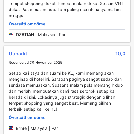
Tempat shopping dekat Tempat makan dekat Stesen MRT
anländer tidigt eller behöver stanna lite längre efter
dekat Pasar malam ada. Tapi paling meriah hanya malam
utcheckning. För den som är i behov av snacks eller
minggu
nödvändiga artiklar finns en bekvämlighetsbutik på plats.
Hotellet erbjuder också daglig städning, vilket säkerställer
Översätt omdöme
att ditt rum alltid är fräscht och inbjudande. Med en avskild
rökplats kan gäster som röker också njuta av sin hobby
DZATIAH
|
Malaysia | Par
utan att störa andra.
Transportmöjligheter på The Grand Campbell Hotel
Utmärkt
10,0
Kuala Lumpur
Recenserad 30 November 2025
The Grand Campbell Hotel Kuala Lumpur erbjuder sina
Setiap kali saya dan suami ke KL, kami memang akan
gäster en bekväm och lättillgänglig transportlösning för att
menginap di hotel ini. Sarapan paginya sangat sedap dan
utforska den pulserande staden. Hotellet har en rymlig och
sentiasa memuaskan. Suasana malam pula memang hidup
säker parkeringsplats där gäster kan njuta av
dan meriah, membuatkan kami rasa seronok setiap kali
självparkering, vilket ger friheten att komma och gå som
berada di sini. Lokasinya juga strategik dengan pilihan
man vill. Det är en perfekt lösning för dem som föredrar att
tempat shopping yang sangat best. Memang pilihan
köra själva och upptäcka Kuala Lumpurs många
terbaik setiap kali ke KL!
sevärdheter i sin egen takt. Observera att
parkeringsavgifter tillkommer, vilket säkerställer att
Översätt omdöme
anläggningen är väl underhållen och trygg för alla
Ernie
|
Malaysia | Par
besökare.