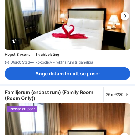
1/11
Högst 3 vuxna
1 dubbelsäng
Utsikt: Stad
Rökpolicy - rökfria rum tillgängliga
Ange datum för att se priser
Familjerum (endast rum) (Family Room
26 m²/280 ft²
(Room Only))
Passar grupper