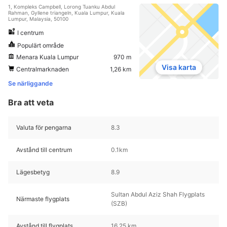
1, Kompleks Campbell, Lorong Tuanku Abdul
Rahman, Gyllene triangeln, Kuala Lumpur, Kuala
Lumpur, Malaysia, 50100
I centrum
Populärt område
Menara Kuala Lumpur
970 m
Visa karta
Centralmarknaden
1,26 km
Se närliggande
Bra att veta
Valuta för pengarna
8.3
Avstånd till centrum
0.1km
Lägesbetyg
8.9
Sultan Abdul Aziz Shah Flygplats
Närmaste flygplats
(SZB)
Avstånd till flygplats
16,25 km