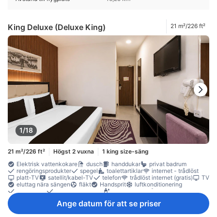
King Deluxe (Deluxe King)
21 m²/226 ft²
1/18
21 m²/226 ft²
Högst 2 vuxna
1 king size-säng
Elektrisk vattenkokare
dusch
handdukar
privat badrum
rengöringsprodukter
spegel
toalettartiklar
internet - trådlöst
platt-TV
satellit/kabel-TV
telefon
trådlöst internet (gratis)
TV
eluttag nära sängen
fläkt
Handsprit
luftkonditionering
sängkläder
väckningsservice
gratis vatten på flaska
kaffe-/tekokare
arbetsplats för bärbar dator
Fönster
Ange datum för att se priser
Klinker-/marmorgolv
papperskorgar
sittmöbler
skrivbord
garderob
klädhängare
rökdetektor