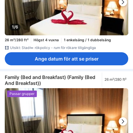
1/6
26 m²/280 ft²
Högst 4 vuxna
1 enkelsäng / 1 dubbelsäng
Utsikt: Stad
rökpolicy - rum för rökare tillgängliga
Ange datum för att se priser
Family (Bed and Breakfast) (Family (Bed
26 m²/280 ft²
And Breakfast))
Passar grupper