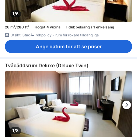
1/6
26 m²/280 ft²
Högst 4 vuxna
1 dubbelsäng / 1 enkelsäng
Utsikt: Stad
rökpolicy - rum för rökare tillgängliga
Ange datum för att se priser
Tvåbäddsrum Deluxe (Deluxe Twin)
1/8