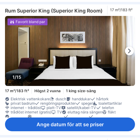
Rökpolicy - rökfria rum tillgängliga
Säkerhets-/skyddsfunktioner
tillgängligt via hiss
Rum Superior King (Superior King Room)
17 m²/183 ft²
Favorit bland par
1/15
17 m²/183 ft²
Högst 2 vuxna
1 king size-säng
Elektrisk vattenkokare
dusch
handdukar
hårtork
privat badrum
rengöringsprodukter
spegel
toalettartiklar
internet - trådlöst
platt-TV
satellit/kabel-TV
telefon
trådlöst internet (gratis)
TV
eluttag nära sängen
fläkt
Handsprit
luftkonditionering
sängkläder
väckningsservice
gratis vatten på flaska
kaffe-/tekokare
Ange datum för att se priser
arbetsplats för bärbar dator
Fönster
Klinker-/marmorgolv
papperskorgar
sittmöbler
skrivbord
garderob
klädhängare
rökdetektor
Rökpolicy - rökfria rum tillgängliga
Säkerhets-/skyddsfunktioner
tillgängligt via hiss