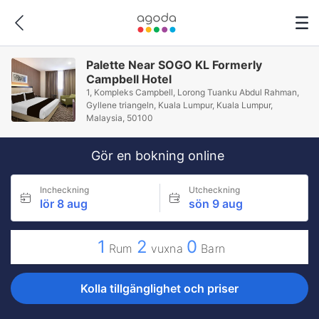
Palette Near SOGO KL Formerly
Campbell Hotel
1, Kompleks Campbell, Lorong Tuanku Abdul Rahman,
Gyllene triangeln, Kuala Lumpur, Kuala Lumpur,
Malaysia, 50100
Gör en bokning online
Incheckning
Utcheckning
lör 8 aug
sön 9 aug
1
2
0
Rum
vuxna
Barn
Kolla tillgänglighet och priser