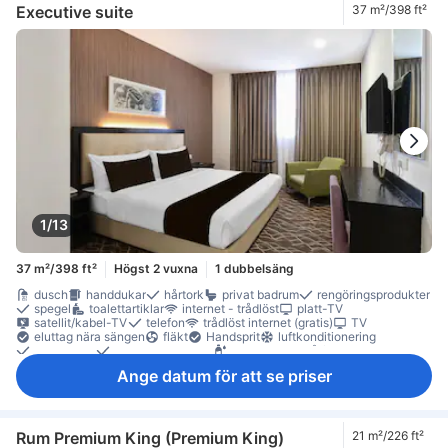
Executive suite
37 m²/398 ft²
1/13
37 m²/398 ft²
Högst 2 vuxna
1 dubbelsäng
dusch
handdukar
hårtork
privat badrum
rengöringsprodukter
spegel
toalettartiklar
internet - trådlöst
platt-TV
satellit/kabel-TV
telefon
trådlöst internet (gratis)
TV
eluttag nära sängen
fläkt
Handsprit
luftkonditionering
sängkläder
väckningsservice
gratis vatten på flaska
kaffe-/tekokare
arbetsplats för bärbar dator
Klinker-/marmorgolv
Ange datum för att se priser
papperskorgar
sittmöbler
skrivbord
garderob
klädhängare
rökdetektor
Rökpolicy - rökfria rum tillgängliga
Säkerhets-/skyddsfunktioner
tillgängligt via hiss
värdeskåp på rummet
Rum Premium King (Premium King)
21 m²/226 ft²