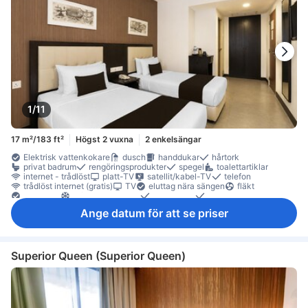
1/11
17 m²/183 ft²
Högst 2 vuxna
2 enkelsängar
Elektrisk vattenkokare
dusch
handdukar
hårtork
privat badrum
rengöringsprodukter
spegel
toalettartiklar
internet - trådlöst
platt-TV
satellit/kabel-TV
telefon
trådlöst internet (gratis)
TV
eluttag nära sängen
fläkt
Handsprit
luftkonditionering
sängkläder
väckningsservice
gratis vatten på flaska
kaffe-/tekokare
Ange datum för att se priser
arbetsplats för bärbar dator
Fönster
Klinker-/marmorgolv
papperskorgar
sittmöbler
skrivbord
garderob
klädhängare
rökdetektor
Rökpolicy - rökfria rum tillgängliga
Säkerhets-/skyddsfunktioner
tillgängligt via hiss
Superior Queen (Superior Queen)