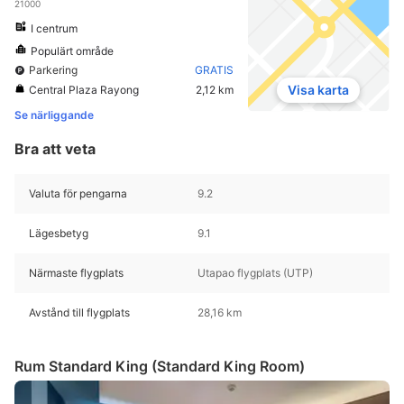
21000
I centrum
Populärt område
Parkering
GRATIS
Visa karta
Central Plaza Rayong
2,12 km
Se närliggande
Bra att veta
Valuta för pengarna
9.2
Lägesbetyg
9.1
Närmaste flygplats
Utapao flygplats (UTP)
Avstånd till flygplats
28,16 km
Rum Standard King (Standard King Room)