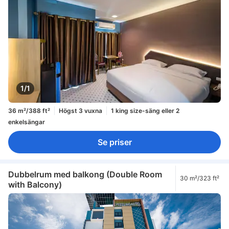
1/1
36 m²/388 ft²
Högst 3 vuxna
1 king size-säng eller 2
enkelsängar
Se priser
Dubbelrum med balkong (Double Room
30 m²/323 ft²
with Balcony)