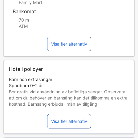
Family Mart
Bankomat
70 m
ATM
Visa fler alternativ
Hotell policyer
Barn och extrasängar
Spädbarn 0–2 år
Bor gratis vid användning av befintliga sängar. Observera
att om du behöver en barnsäng kan det tillkomma en extra
kostnad. Barnsäng erbjuds i mån av tillgång.
Barn 3–11 år
Bor gratis om befintliga sängar används.
Visa fler alternativ
Gäster 12 år och äldre betraktas som vuxna
Tillgång av extrasängar beror på vilket rum du väljer. Var
god kontrollera rummets beläggning för mer information.