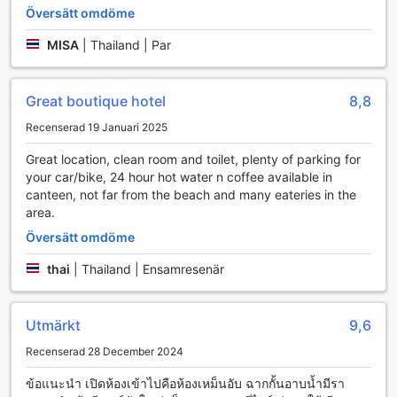
Översätt omdöme
tillgänglig, så att du enkelt kan styla ditt hår innan du ger
dig ut på äventyr.
MISA
|
Thailand | Par
Balkongen eller terrassen i varje rum erbjuder en
avkopplande plats att njuta av den friska luften och den
vackra omgivningen. Dessutom finns det en kylskåp för att
Great boutique hotel
8,8
hålla dina drycker kalla och fräscha. Du får även
kostnadsfria flaskor med vatten, vilket är perfekt för att
Recenserad 19 Januari 2025
hålla dig hydrerad under din vistelse. Rummen är utrustade
med nödvändiga toalettartiklar och handdukar, vilket gör
Great location, clean room and toilet, plenty of parking for
att du kan känna dig som hemma. The Feeling Hotel
your car/bike, 24 hour hot water n coffee available in
erbjuder en perfekt kombination av bekvämlighet och stil
canteen, not far from the beach and many eateries in the
för en oförglömlig vistelse.
area.
Översätt omdöme
Upplev kulinariska njutningar på The Feeling Hotel
thai
|
Thailand | Ensamresenär
The Feeling Hotel i Rayong erbjuder en fantastisk
matupplevelse som är lika minnesvärd som den omgivande
skönheten. Hotellets frukostbuffé är en höjdpunkt som
Utmärkt
9,6
sätter tonen för en perfekt dag. Här kan gästerna njuta av
en riklig variation av delikatesser, från färska frukter och
Recenserad 28 December 2024
bakverk till varma rätter och lokala specialiteter. Den
ข้อแนะนำ เปิดห้องเข้าไปคือห้องเหม็นอับ ฉากกั้นอาบน้ำมีรา
generösa buffén är noggrant utformad för att tillfredsställa