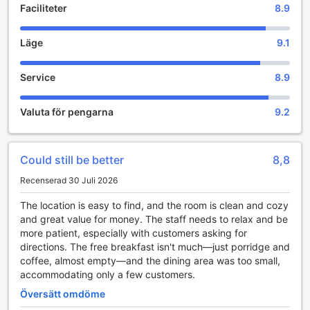
Faciliteter
8.9
The Feeling Hotel i Rayong erbjuder en rad
bekvämlighetsfaciliteter som gör din vistelse både enkel
Läge
9.1
och avkopplande. Med gratis wi-fi i alla rum kan du enkelt
hålla kontakten med vänner och familj eller planera dina
Service
8.9
äventyr i den vackra omgivningen. Oavsett om du arbetar
eller bara vill surfa på nätet, har du alltid tillgång till en
stabil anslutning.
Valuta för pengarna
9.2
Dessutom finns det wi-fi i de offentliga områdena, vilket
gör det möjligt för dig att njuta av en kopp kaffe i hotellets
gemytliga lounge eller vid poolen samtidigt som du är
Could still be better
8,8
uppkopplad. För att säkerställa en ren och trivsam miljö
erbjuder hotellet daglig städning, så att du kan koppla av
Recenserad 30 Juli 2026
och njuta av din semester utan att behöva tänka på
praktiska sysslor. På The Feeling Hotel är din bekvämlighet
The location is easy to find, and the room is clean and cozy
alltid i fokus.
and great value for money. The staff needs to relax and be
more patient, especially with customers asking for
Transportmöjligheter på The Feeling Hotel
directions. The free breakfast isn't much—just porridge and
coffee, almost empty—and the dining area was too small,
The Feeling Hotel i Rayong erbjuder sina gäster en bekväm
accommodating only a few customers.
och lättillgänglig transportlösning med ett rymligt
Översätt omdöme
parkeringsområde. Hotellet har en gratis parkering som gör