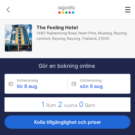
The Feeling Hotel
148/1 Rajbamrung Road, Noen Phra, Mueang, Rayong
centrum, Rayong, Rayong, Thailand, 21000
Gör en bokning online
Incheckning
Utcheckning
lör 8 aug
sön 9 aug
1
2
0
Rum
vuxna
Barn
Kolla tillgänglighet och priser