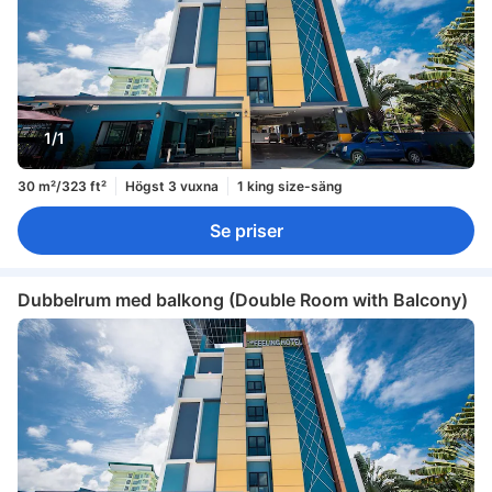
1/1
30 m²/323 ft²
Högst 3 vuxna
1 king size-säng
Se priser
Dubbelrum med balkong (Double Room with Balcony)