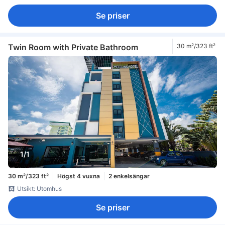
Se priser
Twin Room with Private Bathroom
30 m²/323 ft²
1/1
30 m²/323 ft²
Högst 4 vuxna
2 enkelsängar
Utsikt: Utomhus
Se priser