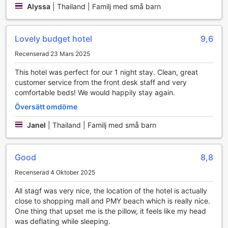
det enkelt för bilburna besökare att utforska den vackra
Alyssa
|
Thailand | Familj med små barn
omgivningen utan att behöva oroa sig för
parkeringsavgifter. Oavsett om du planerar att besöka de
närliggande stränderna, lokala marknader eller andra
Lovely budget hotel
9,6
attraktioner, kan du tryggt lämna din bil på hotellets
parkeringsplats.
Recenserad 23 Mars 2025
Med den kostnadsfria parkeringen kan du njuta av friheten
This hotel was perfect for our 1 night stay. Clean, great
att upptäcka Rayong och dess dolda skatter i din egen
customer service from the front desk staff and very
takt. The Feeling Hotel strävar efter att skapa en bekväm
comfortable beds! We would happily stay again.
och avkopplande atmosfär för sina gäster, och de utmärkta
transportfaciliteterna bidrar till en smidig och angenäm
Översätt omdöme
vistelse. Ta chansen att utforska regionen med stil och
komfort, allt medan du bor på detta fantastiska hotell.
Janel
|
Thailand | Familj med små barn
Upplev Bekvämlighet på The Feeling Hotels Rum
Good
8,8
På The Feeling Hotel i Rayong, Thailand, är varje rum en
Recenserad 4 Oktober 2025
oas av komfort och stil. Med luftkonditionering som
säkerställer en sval och behaglig atmosfär, kan du koppla
All stagf was very nice, the location of the hotel is actually
av efter en dag av upptäckter. Varje rum är utrustat med
close to shopping mall and PMY beach which is really nice.
en modern TV, perfekt för att njuta av en filmkväll eller följa
One thing that upset me is the pillow, it feels like my head
dina favoritprogram efter en lång dag. För att göra din
was deflating while sleeping.
vistelse ännu mer bekväm, finns det även en hårtork