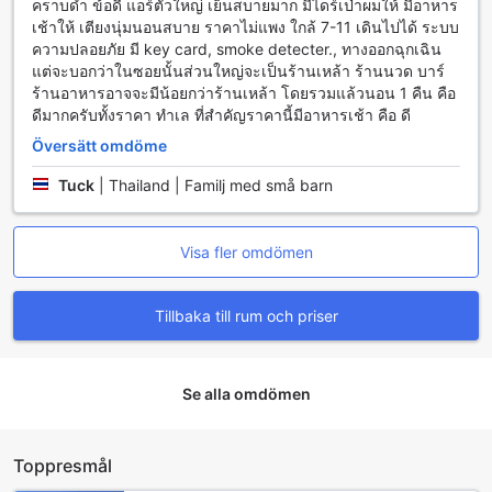
คราบดำ ข้อดี แอร์ตัวใหญ่ เย็นสบายมาก มีไดร์เป่าผมให้ มีอาหาร
alla smaker och preferenser, vilket gör den till en idealisk
เช้าให้ เตียงนุ่มนอนสบาย ราคาไม่แพง ใกล้ 7-11 เดินไปได้ ระบบ
start på dagen.
ความปลอยภัย มี key card, smoke detecter., ทางออกฉุกเฉิน
För att säkerställa att alla gäster får en bekväm och
แต่จะบอกว่าในซอยนั้นส่วนใหญ่จะเป็นร้านเหล้า ร้านนวด บาร์
avkopplande upplevelse, erbjuder hotellet daglig städning
ร้านอาหารอาจจะมีน้อยกว่าร้านเหล้า โดยรวมแล้วนอน 1 คืน คือ
som gör att du kan fokusera helt på att njuta av din vistelse
ดีมากครับทั้งราคา ทำเล ที่สำคัญราคานี้มีอาหารเช้า คือ ดี
och de kulinariska läckerheterna. Oavsett om du väljer att
avnjuta frukosten i den luftiga matsalen eller på din egna
Översätt omdöme
balkong med en vacker utsikt över omgivningarna, kommer
The Feeling Hotels matupplevelser att förvandla varje
Tuck
|
Thailand | Familj med små barn
måltid till en fest för sinnena.
Rumstyper på The Feeling Hotel
Visa fler omdömen
The Feeling Hotel erbjuder en rad bekväma rum för att
Tillbaka till rum och priser
tillgodose olika behov och preferenser. I deras Standard
King Room får gästerna njuta av en mysig och stilren
atmosfär, perfekt för en avkopplande vistelse. Med en
enkel säng som inbjuder till lugna nätter, är detta rum
Se alla omdömen
idealiskt för ensamresenärer eller par som söker en
romantisk tillflyktsort. Oavsett om du är här för affärer eller
nöje, kommer The Feeling Hotel att ge dig en oförglömlig
Toppresmål
upplevelse i Rayong.