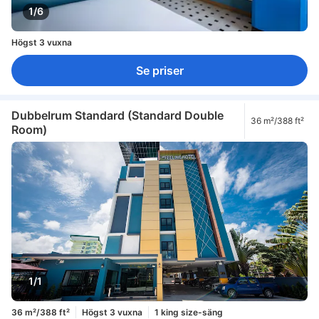
1/6
Högst 3 vuxna
Se priser
Dubbelrum Standard (Standard Double
36 m²/388 ft²
Room)
1/1
36 m²/388 ft²
Högst 3 vuxna
1 king size-säng