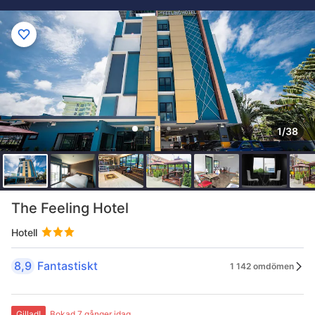
1/38
The Feeling Hotel
Hotell
8,9
Fantastiskt
1 142 omdömen
Gillad!
Bokad 7 gånger idag