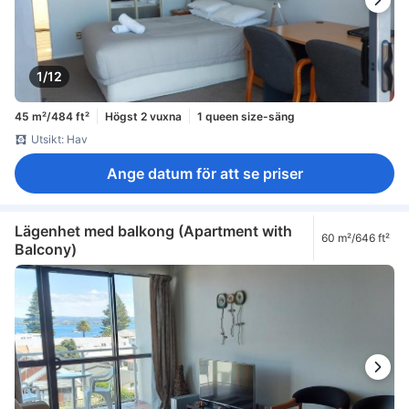
1/12
45 m²/484 ft²
Högst 2 vuxna
1 queen size-säng
Utsikt: Hav
Ange datum för att se priser
Lägenhet med balkong (Apartment with
60 m²/646 ft²
Balcony)