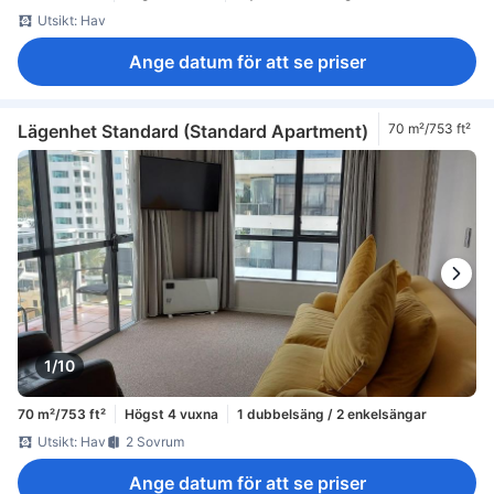
Utsikt: Hav
Ange datum för att se priser
Lägenhet Standard (Standard Apartment)
70 m²/753 ft²
1/10
70 m²/753 ft²
Högst 4 vuxna
1 dubbelsäng / 2 enkelsängar
Utsikt: Hav
2 Sovrum
Ange datum för att se priser