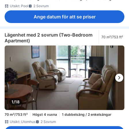
Utsikt: Pool
2 Sovrum
Ange datum för att se priser
Lägenhet med 2 sovrum (Two-Bedroom
70 m²/753 ft²
Apartment)
1/18
70 m²/753 ft²
Högst 4 vuxna
1 dubbelsäng / 2 enkelsängar
Utsikt: Utomhus
2 Sovrum