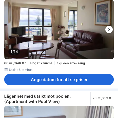
1/14
60 m²/646 ft²
Högst 2 vuxna
1 queen size-säng
Utsikt: Utomhus
Ange datum för att se priser
Lägenhet med utsikt mot poolen.
70 m²/753 ft²
(Apartment with Pool View)