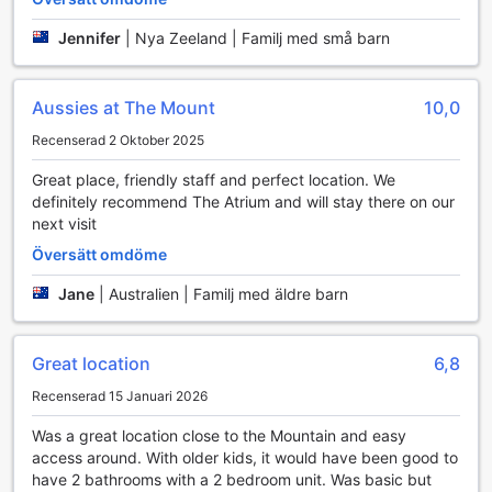
Sportanläggningar på The Atrium i Tauranga
Jennifer
|
Nya Zeeland | Familj med små barn
The Atrium i Tauranga erbjuder en imponerande
uppsättning sportanläggningar som tilltalar både aktiva
Aussies at The Mount
10,0
resenärer och naturälskare. Hotellets fitnesscenter är
modernt utrustat med det senaste inom träningsmaskiner
Recenserad 2 Oktober 2025
och fria vikter, vilket ger gästerna möjlighet att hålla sig i
Great place, friendly staff and perfect location. We
form under sin vistelse. Efter ett intensivt träningspass kan
definitely recommend The Atrium and will stay there on our
du koppla av vid den inbjudande utomhuspoolen, där du
next visit
kan simma eller njuta av solen på en bekväm solstol.
För dem som söker äventyr erbjuder The Atrium en rad
Översätt omdöme
utomhusaktiviteter. Fiska i de natursköna omgivningarna,
dyka i kristallklara vatten eller paddla kanot längs kusten.
Jane
|
Australien | Familj med äldre barn
De som älskar vandring kan utforska de vackra
vandringslederna som sträcker sig genom den omgivande
naturen, medan vindsurfing på de närliggande stränderna
Great location
6,8
ger en adrenalinfylld upplevelse för de som vill utmana sig
Recenserad 15 Januari 2026
själva. Med så många alternativ för sport och rekreation, är
The Atrium den perfekta platsen för en aktiv och
Was a great location close to the Mountain and easy
minnesvärd semester.
access around. With older kids, it would have been good to
have 2 bathrooms with a 2 bedroom unit. Was basic but
Bekvämlighetsfaciliteter på The Atrium