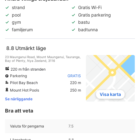
strand
Gratis Wi-Fi
pool
Gratis parkering
gym
bastu
familjerum
badtunna
8.8
Utmärkt läge
23 Maunganui Road, Mount Maunganui, Tauranga,
Bay of Plenty, Nya Zeeland, 3116
220 m från stranden
Parkering
GRATIS
Pilot Bay Beach
220 m
Mount Hot Pools
250 m
Visa karta
Se närliggande
Bra att veta
Valuta för pengarna
7.5
Lägesbetyg
8.8