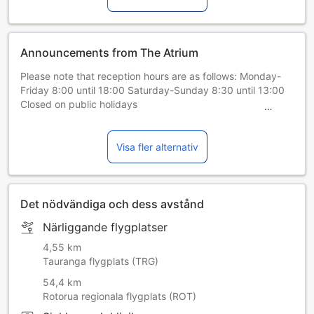
Announcements from The Atrium
Please note that reception hours are as follows: Monday-
Friday 8:00 until 18:00 Saturday-Sunday 8:30 until 13:00
Closed on public holidays
Please note that this property has a strict 'No Party Policy'.
Failure to comply with property policies may result in the
eviction of guests and the loss of any deposits or payments
Visa fler alternativ
made.
Please note that when booking for 3 or more rooms
different policies and supplements may apply. Please
contact the property for further information, using the
Det nödvändiga och dess avstånd
contact details found on the booking confirmation.
Närliggande flygplatser
Please kindly note that extra cots are not guaranteed and
subject to availability.Vänligen informera i förväg om din
4,55 km
beräknade ankomsttid. Du kan använda rutan för särskilda
Tauranga flygplats (TRG)
önskemål eller kontakta boendet direkt.
54,4 km
Kontaktuppgifterna står i bokningsbekräftelsen. Det här
Rotorua regionala flygplats (ROT)
boendet tillåter inte möhippor, svensexor eller liknande