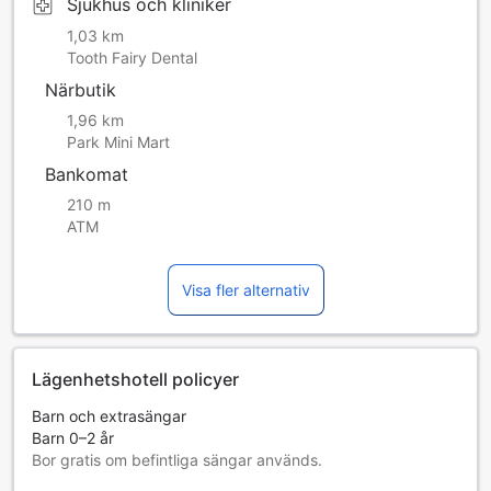
fester.
Sjukhus och kliniker
1,03 km
Tooth Fairy Dental
Närbutik
1,96 km
Park Mini Mart
Bankomat
210 m
ATM
Visa fler alternativ
Lägenhetshotell policyer
Barn och extrasängar
Barn 0–2 år
Bor gratis om befintliga sängar används.
Tillgång av extrasängar beror på vilket rum du väljer. Var