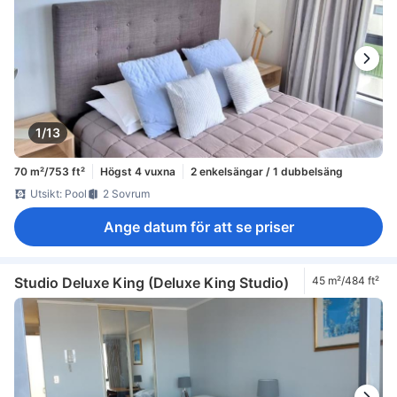
1/13
70 m²/753 ft²
Högst 4 vuxna
2 enkelsängar / 1 dubbelsäng
Utsikt: Pool
2 Sovrum
Ange datum för att se priser
Studio Deluxe King (Deluxe King Studio)
45 m²/484 ft²