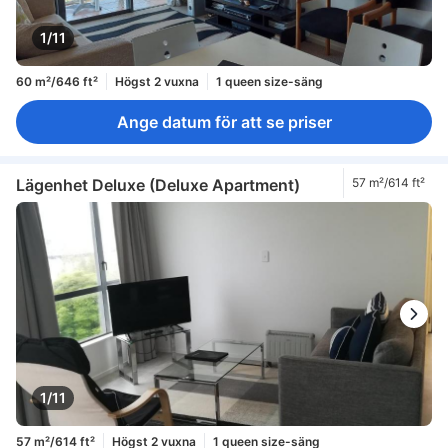
1/11
60 m²/646 ft²
Högst 2 vuxna
1 queen size-säng
Ange datum för att se priser
Lägenhet Deluxe (Deluxe Apartment)
57 m²/614 ft²
1/11
57 m²/614 ft²
Högst 2 vuxna
1 queen size-säng