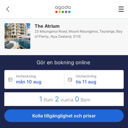
The Atrium
23 Maunganui Road, Mount Maunganui, Tauranga, Bay
of Plenty, Nya Zeeland, 3116
Gör en bokning online
Incheckning
Utcheckning
mån 10 aug
tis 11 aug
1
2
0
Rum
vuxna
Barn
Kolla tillgänglighet och priser