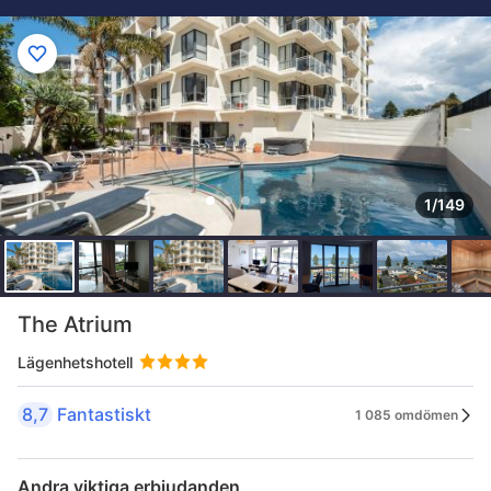
1/149
The Atrium
Lägenhetshotell
8,7
Fantastiskt
1 085 omdömen
Andra viktiga erbjudanden