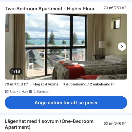
Two-Bedroom Apartment - Higher Floor
70 m²/753 ft²
1/18
70 m²/753 ft²
Högst 4 vuxna
1 dubbelsäng / 2 enkelsängar
Utsikt: Hav
2 Sovrum
Ange datum för att se priser
Lägenhet med 1 sovrum (One-Bedroom
60 m²/646 ft²
Apartment)