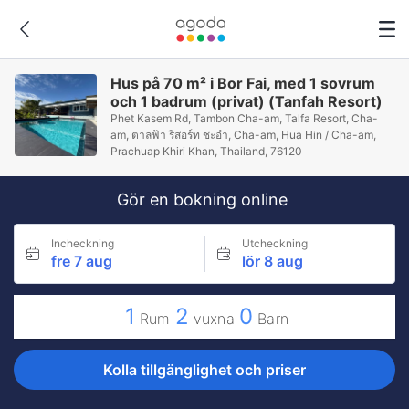
Hus på 70 m² i Bor Fai, med 1 sovrum
och 1 badrum (privat) (Tanfah Resort)
Phet Kasem Rd, Tambon Cha-am, Talfa Resort, Cha-
am, ตาลฟ้า รีสอร์ท ชะอำ, Cha-am, Hua Hin / Cha-am,
Prachuap Khiri Khan, Thailand, 76120
Gör en bokning online
Incheckning
Utcheckning
fre 7 aug
lör 8 aug
1
2
0
Rum
vuxna
Barn
Kolla tillgänglighet och priser