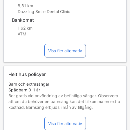
8,81 km
Dazzling Smile Dental Clinic
Bankomat
1,62 km
ATM
Visa fler alternativ
Helt hus policyer
Barn och extrasängar
Spädbarn 0–1 år
Bor gratis vid användning av befintliga sängar. Observera
att om du behöver en barnsäng kan det tillkomma en extra
kostnad. Barnsäng erbjuds i mån av tillgång.
Barn 2–7 år
Bor gratis om befintliga sängar används.
Visa fler alternativ
Gäster 8 år och äldre betraktas som vuxna