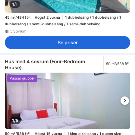
1/1
45 m²/484 ft²
Högst 2 vuxna
1 dubbelsäng / 1 dubbelsäng / 1
dubbelsäng / 1 semi-dubbelsäng / 1 semi-dubbelsäng
5 Sovrum
Se priser
Hus med 4 sovrum (Four-Bedroom
50 m²/538 ft²
House)
Passar grupper
1/5
50 m²/538 ft²
Högst 15 vuxna
1 king size-säng / 1 queen size-