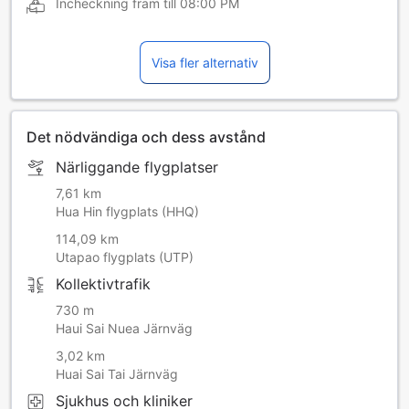
Incheckning fram till
08:00 PM
Visa fler alternativ
Det nödvändiga och dess avstånd
Närliggande flygplatser
7,61 km
Hua Hin flygplats (HHQ)
114,09 km
Utapao flygplats (UTP)
Kollektivtrafik
730 m
Haui Sai Nuea Järnväg
3,02 km
Huai Sai Tai Järnväg
Sjukhus och kliniker