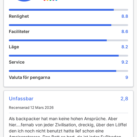
Tack vare mängden av fritidsaktiviteter som erbjuds på det
här privathemmet kommer du att ha massor att göra under
Renlighet
8.8
din vistelse. Med allt som Hus på 70 m² i Bor Fai, med 1
sovrum och 1 badrum (privat) erbjuder har du garanterat
Faciliteter
8.6
mycket att göra under vistelsen. Ingen semester är
komplett utan ett uppfriskande dopp i poolen.
Läge
8.2
Service
9.2
Valuta för pengarna
9
Unfassbar
2,8
Recenserad 12 Mars 2026
Als backpacker hat man keine hohen Ansprüche. Aber
hier....fernab von jeder Zivilisation, dreckig, über den Löffel
den ich noch nicht benutzt hatte lief schon eine
Ameisenstrasse. Das Bett so hart, da ist jeder Fußboden