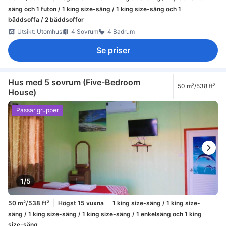
säng och 1 futon / 1 king size-säng / 1 king size-säng och 1
bäddsoffa / 2 bäddsoffor
Utsikt: Utomhus
4 Sovrum
4 Badrum
Se priser
Hus med 5 sovrum (Five-Bedroom
50 m²/538 ft²
House)
Passar grupper
1/5
50 m²/538 ft²
Högst 15 vuxna
1 king size-säng / 1 king size-
säng / 1 king size-säng / 1 king size-säng / 1 enkelsäng och 1 king
size-säng