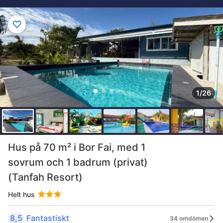
1/26
Hus på 70 m² i Bor Fai, med 1
sovrum och 1 badrum (privat)
(Tanfah Resort)
Helt hus
8,5
Fantastiskt
34 omdömen