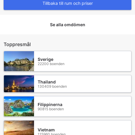
Tillbaka till rum och priser
Se alla omdömen
Toppresmål
Sverige
22200 boenden
Thailand
130409 boenden
Filippinerna
90815 boenden
Vietnam
115960 boenden