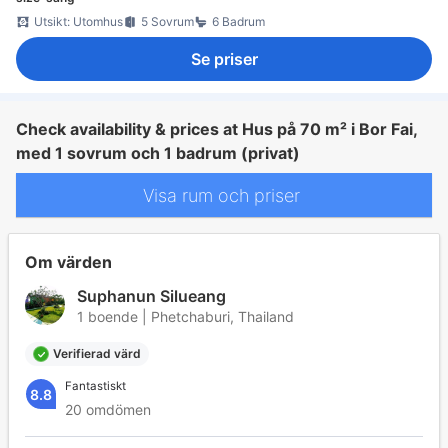
Utsikt: Utomhus
5 Sovrum
6 Badrum
Se priser
Check availability & prices at Hus på 70 m² i Bor Fai,
med 1 sovrum och 1 badrum (privat)
Visa rum och priser
Om värden
Suphanun Silueang
1 boende | Phetchaburi, Thailand
Verifierad värd
Fantastiskt
8.8
20 omdömen