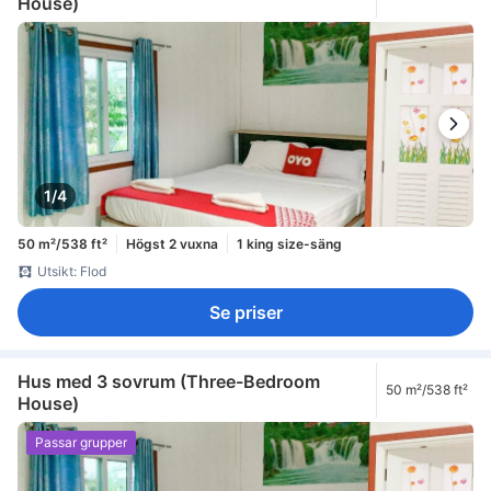
House)
1/4
50 m²/538 ft²
Högst 2 vuxna
1 king size-säng
Utsikt: Flod
Se priser
Hus med 3 sovrum (Three-Bedroom
50 m²/538 ft²
House)
Passar grupper