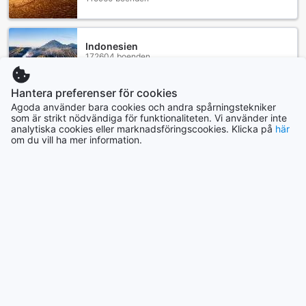
Indonesien
172604 boenden
Hantera preferenser för cookies
Visa mer
Agoda använder bara cookies och andra spårningstekniker
som är strikt nödvändiga för funktionaliteten. Vi använder inte
analytiska cookies eller marknadsföringscookies. Klicka på
här
Se alla
om du vill ha mer information.
Trendande städer
Singapore
Singapore
Cebu
Filippinerna
Yogyakarta