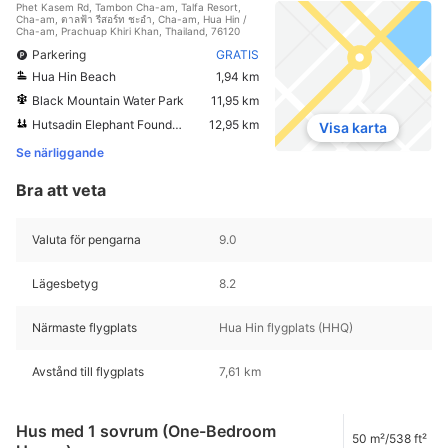
Phet Kasem Rd, Tambon Cha-am, Talfa Resort,
Cha-am, ตาลฟ้า รีสอร์ท ชะอำ, Cha-am, Hua Hin /
Cha-am, Prachuap Khiri Khan, Thailand, 76120
Parkering
GRATIS
Hua Hin Beach
1,94 km
Black Mountain Water Park
11,95 km
Hutsadin Elephant Foundation
12,95 km
Visa karta
Se närliggande
Bra att veta
Valuta för pengarna
9.0
Lägesbetyg
8.2
Närmaste flygplats
Hua Hin flygplats (HHQ)
Avstånd till flygplats
7,61 km
Hus med 1 sovrum (One-Bedroom
50 m²/538 ft²