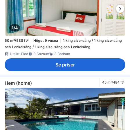
1/4
50 m²/538 ft²
Högst 9 vuxna
1 king size-säng / 1 king size-säng
och 1 enkelsäng / 1 king size-säng och 1 enkelsäng
Utsikt: Flod
3 Sovrum
3 Badrum
Se priser
Hem (home)
45 m²/484 ft²