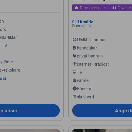
Rekommenderas
Favorit b
ch
9,1
Utmärkt
Rumskomfort
tork
ettartiklar
Utsikt: Utomhus
t-TV
handdukar
privat badrum
gkläder
internet - trådlöst
e-/tekokare
TV
ndra
värme
Fönster
skrivbord
e priser
Ange da