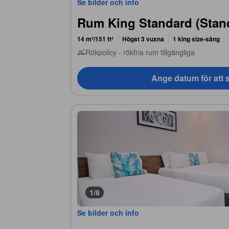
Se bilder och info
Rum King Standard (Stan
14 m²/151 ft²
Högst 3 vuxna
1 king size-säng
Rökpolicy - rökfria rum tillgängliga
Ange datum för att s
1/8
Se bilder och info