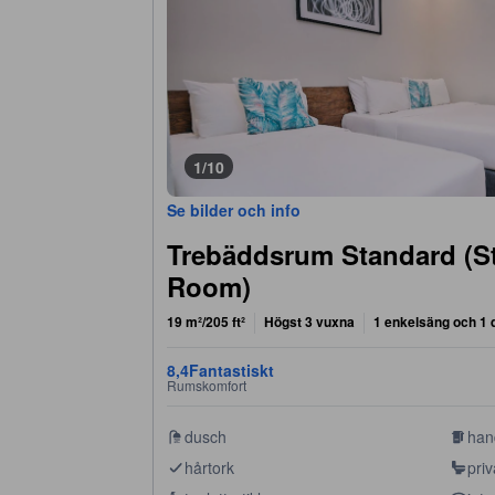
1/10
Se bilder och info
Trebäddsrum Standard (St
Room)
19 m²/205 ft²
Högst 3 vuxna
1 enkelsäng och 1 
8,4
Fantastiskt
Rumskomfort
dusch
han
hårtork
pri