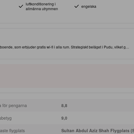
luftkonditionering i
engelska
allmänna utrymmen
 boende, som erbjuder gratis wi-fi i alla rum. Strategiskt beläget i Pudu, vilket ger
dheter. Åk inte härifrån förrän du besökt välkända Petronas Twin Towers.
a för pengarna
8,8
sbetyg
9,0
ste flygplats
Sultan Abdul Aziz Shah Flygplats (