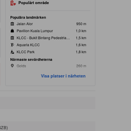
Populärt område
Populära landmärken
Jalan Alor
950 m
Pavilion Kuala Lumpur
1,0 km
KLCC - Bukit Bintang Pedestrian Walkway
1,5 km
Aquaria KLCC
1,6 km
KLCC Park
1,8 km
Närmaste sevärdheterna
Golds
260 m
Sport toto
440 m
Visa platser i närheten
Berjaya Time Square Theme Park
450 m
Berjaya Times Square
450 m
Golden Screen Cinemas i Golden Triangle
450 m
SZB)