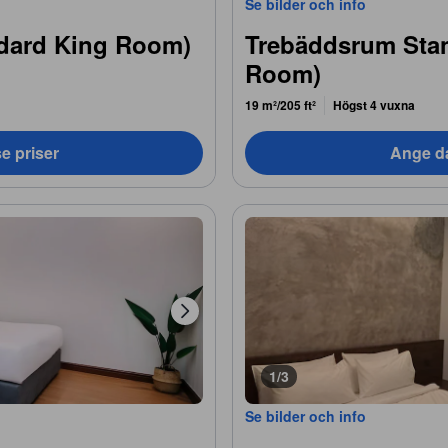
Se bilder och info
dard King Room)
Trebäddsrum Stan
Room)
19 m²/205 ft²
Högst 4 vuxna
e priser
Ange da
1/3
Se bilder och info