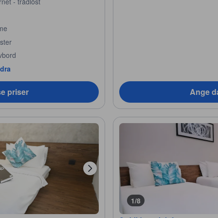
rnet - trådlöst
me
ster
ivbord
ndra
e priser
Ange da
1/8