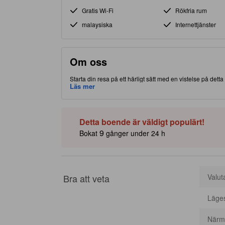
Gratis Wi-Fi
Rökfria rum
malaysiska
Internettjänster
Om oss
Starta din resa på ett härligt sätt med en vistelse på detta
dig tillgång och närhet till lokala attraktioner och sevär
Läs mer
Detta boende är väldigt populärt!
9
Bokat
gånger under 24 h
Bra att veta
Valut
Läge
Närma