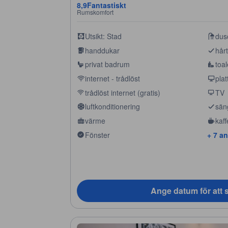
8,9
Fantastiskt
Rumskomfort
Utsikt: Stad
dus
handdukar
hår
privat badrum
toal
internet - trådlöst
plat
trådlöst internet (gratis)
TV
luftkonditionering
sän
värme
kaff
Fönster
+ 7 a
Ange datum för att s