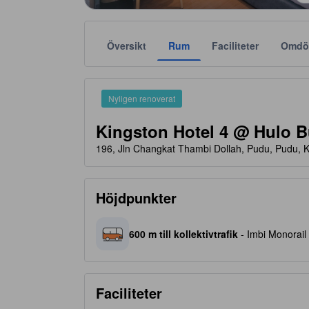
Översikt
Rum
Faciliteter
Omdö
Stjärnklassificeringar tillhandahålls av boendena och
tooltip
2 av 5 stjärnor
Nyligen renoverat
Kingston Hotel 4 @ Hulo B
196, Jln Changkat Thambi Dollah, Pudu, Pudu, 
Höjdpunkter
600 m till kollektivtrafik
- Imbi Monorail
Faciliteter