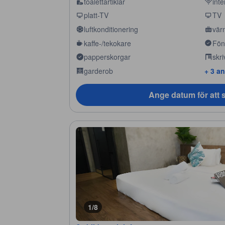
toalettartiklar
inte
platt-TV
TV
luftkonditionering
vär
kaffe-/tekokare
Fön
papperskorgar
skr
garderob
+ 3 a
Ange datum för att s
1/8