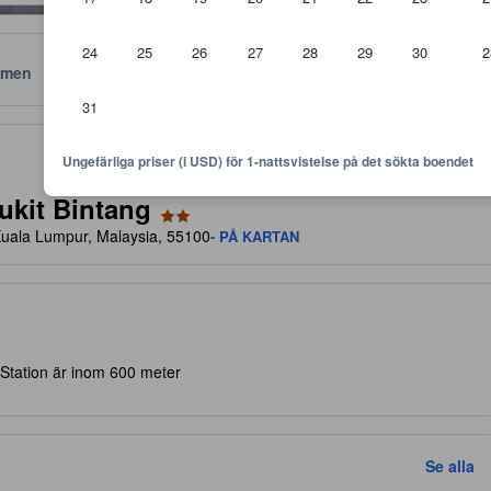
24
25
26
27
28
29
30
2
men
Läge
Policyer
31
 är riktlinjer för vilken nivå av komfort, faciliteter samt bekvämlighete
Ungefärliga priser (i USD) för 1-nattsvistelse på det sökta boendet
ukit Bintang
Kuala Lumpur, Malaysia, 55100
- PÅ KARTAN
 Station är inom 600 meter
Se alla