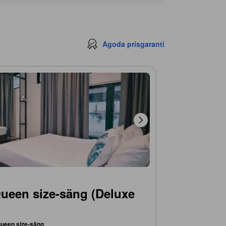
Agoda prisgaranti
ueen size-säng (Deluxe
queen size-säng