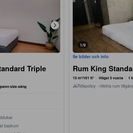
1/9
Se bilder och info
andard Triple
Rum King Standa
15 m²/161 ft²
Högst 3 vuxna
1 
Rökpolicy - rökfria rum tillgän
queen size-säng
ddukar
vat badrum