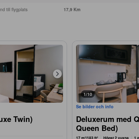
d till flygplats
17,9 Km
1/10
Se bilder och info
uxe Twin)
Deluxerum med Q
Queen Bed)
17 m²/183 ft²
Högst 2 vuxna
1 