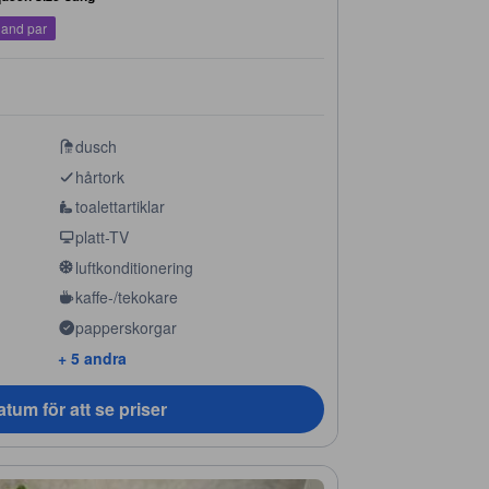
land par
dusch
hårtork
toalettartiklar
platt-TV
luftkonditionering
kaffe-/tekokare
papperskorgar
+ 5 andra
tum för att se priser