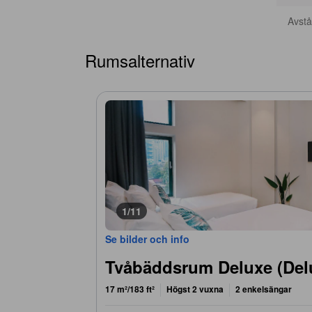
Avstån
Rumsalternativ
1/11
Se bilder och info
Tvåbäddsrum Deluxe (Del
17 m²/183 ft²
Högst 2 vuxna
2 enkelsängar