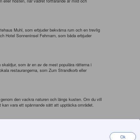
ller hösten, när vädret fortfarande är mild och
Gastehaus Muhl, som erbjuder bekväma rum och en trevlig
k och Hotel Sonneninsel Fehmarn, som båda erbjuder
skaldjur, som är en av de mest populära rätterna i
 lokala restaurangerna, som Zum Strandkorb eller
ig genom den vackra naturen och längs kusten. Om du vill
et kan vara ett spännande sätt att upptäcka området.
r kan du hitta de bästa priserna och de mest bekväma
det bästa värdet för pengarna.
Ok