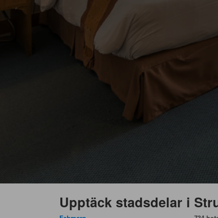
Upptäck stadsdelar i St
Fehmarn
734 hote