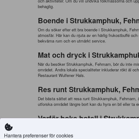
och aktiviteter. Om du vill undvika folkmassorna och u
behaglig.
Boende i Strukkamphuk, Feh
Om du söker efter ett bra boende i Strukkamphuk, Fehmarn
atmosfär. Här kan du njuta av en härlig frukostbuffé o
bekväma rum och en utmärkt service.
Mat och dryck i Strukkamphuk
När du besöker Strukkamphuk, Fehmarn, bör du inte miss
området. Andra lokala specialiteter inkluderar rökt ål o
Restaurant Wulfener Hals.
Res runt Strukkamphuk, Fehma
Det bästa sättet att resa runt Strukkamphuk, Fehmarn, ä
utforska området längre bort kan du hyra en bil eller t
Varför boka hotell i Strukk
Om du letar efter en pålitlig och bekväm bokningssida f
boendena som passar dina behov. Agoda.com erbjuder oc
Hantera preferenser för cookies