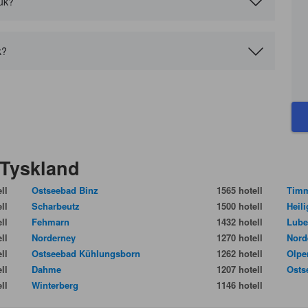
huk?
k?
 Tyskland
ll
Ostseebad Binz
1565 hotell
Timm
ll
Scharbeutz
1500 hotell
Heil
ll
Fehmarn
1432 hotell
Lube
ll
Norderney
1270 hotell
Nord
ll
Ostseebad Kühlungsborn
1262 hotell
Olpe
ll
Dahme
1207 hotell
Osts
ll
Winterberg
1146 hotell