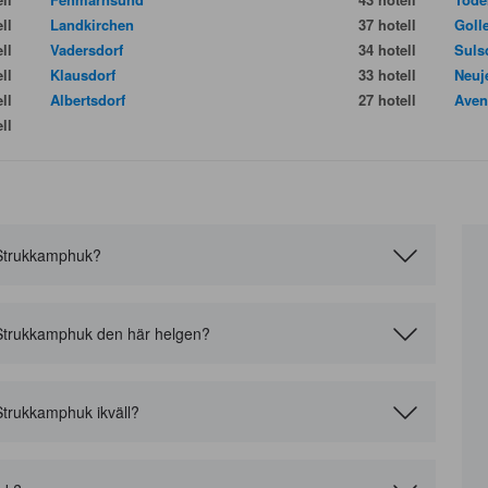
ll
Landkirchen
37 hotell
Goll
ll
Vadersdorf
34 hotell
Suls
ll
Klausdorf
33 hotell
Neuj
ll
Albertsdorf
27 hotell
Aven
ll
 i Strukkamphuk?
l i Strukkamphuk den här helgen?
i Strukkamphuk ikväll?