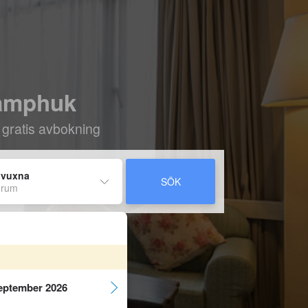
kkamphuk
 gratis avbokning
 vuxna
SÖK
 rum
eptember 2026