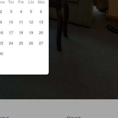
ns
Tor
Fre
Lör
Sön
2
3
4
5
6
9
10
11
12
13
16
17
18
19
20
23
24
25
26
27
30
ndorf
27 hotell