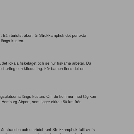
 från turiststråken, är Strukkamphuk det perfekta
r längs kusten.
et lokala fiskeläget och se hur fiskarna arbetar. Du
ndsurfing och kitesurfing. För barnen finns det en
eringsplatserna längs kusten. Om du kommer med tåg kan
n Hamburg Airport, som ligger cirka 150 km från
 är stranden och området runt Strukkamphuk fullt av liv