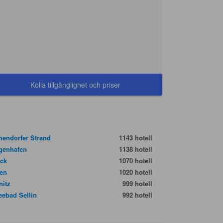
Kolla tillgänglighet och priser
endorfer Strand
1143 hotell
igenhafen
1138 hotell
ck
1070 hotell
en
1020 hotell
nitz
999 hotell
eebad Sellin
992 hotell