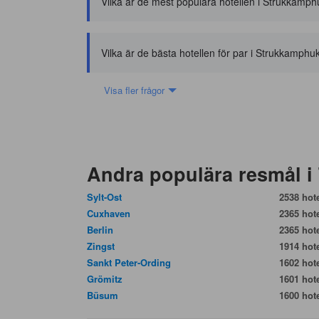
Vilka är de mest populära hotellen i Strukkamp
Vilka är de bästa hotellen för par i Strukkamphu
Visa fler frågor
Andra populära resmål i
Sylt-Ost
2538 hote
Cuxhaven
2365 hote
Berlin
2365 hote
Zingst
1914 hote
Sankt Peter-Ording
1602 hote
Grömitz
1601 hote
Büsum
1600 hote