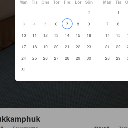
Mån
Tis
Ons
Tor
Fre
Lör
Sön
Mån
Tis
O
1
2
1
3
4
5
6
7
8
9
7
8
10
11
12
13
14
15
16
14
15
17
18
19
20
21
22
23
21
22
24
25
26
27
28
29
30
28
29
31
rukkamphuk
ll
Fehmarnsund
43 hotell
Tode