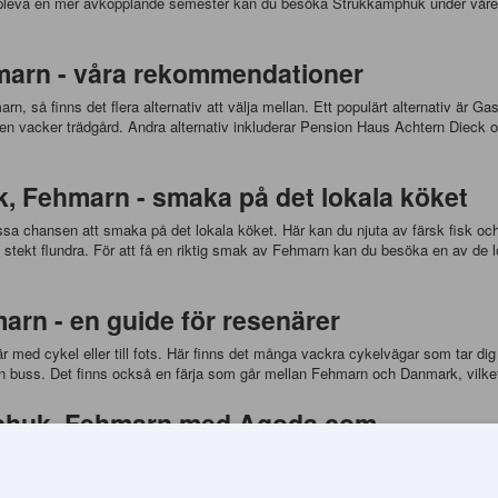
ppleva en mer avkopplande semester kan du besöka Strukkamphuk under våren e
marn - våra rekommendationer
, så finns det flera alternativ att välja mellan. Ett populärt alternativ är 
ch en vacker trädgård. Andra alternativ inkluderar Pension Haus Achtern Diec
, Fehmarn - smaka på det lokala köket
a chansen att smaka på det lokala köket. Här kan du njuta av färsk fisk och 
ch stekt flundra. För att få en riktig smak av Fehmarn kan du besöka en av de
rn - en guide för resenärer
r med cykel eller till fots. Här finns det många vackra cykelvägar som tar d
a en buss. Det finns också en färja som går mellan Fehmarn och Danmark, vilk
amphuk, Fehmarn med Agoda.com
ör hotell i Strukkamphuk, Fehmarn, är Agoda.com det bästa valet för dig. Hä
kså en enkel och säker bokningsprocess, så du kan vara säker på att du får 