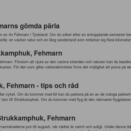
marns gömda pärla
en av ön Fehmarn i Tyskland. Om du söker efter en avkopplande semester bort
mosfär, en vacker natur och en lång sandstrand som sträcker sig flera kilomete
rukkamphuk, Fehmarn
ehmarn. Förutom att njuta av den vackra stranden och naturen kan du besöka d
sten. För den som gillar vattenaktiviteter finns det möjlighet att prova på wi
k, Fehmarn - tips och råd
il eller cykel. Om du kommer med bil kan du parkera på en av de många park
er taxi till Strukkamphuk. Om du kommer med flyg är den närmaste flygplatse
 Strukkamphuk, Fehmarn
månaderna juni till augusti, när vädret är varmt och soligt. Under denna tid