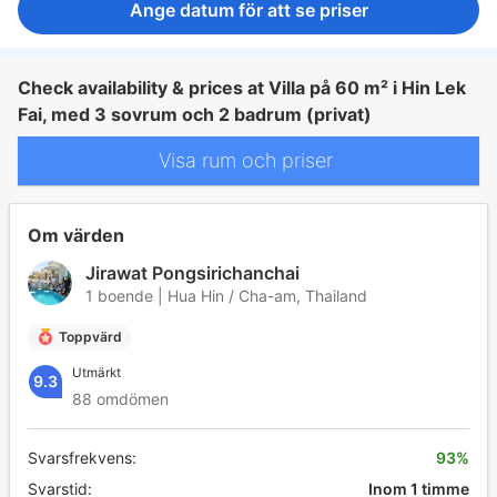
Ange datum för att se priser
Check availability & prices at Villa på 60 m² i Hin Lek
Fai, med 3 sovrum och 2 badrum (privat)
Visa rum och priser
Om värden
Jirawat Pongsirichanchai
1 boende | Hua Hin / Cha-am, Thailand
Toppvärd
Utmärkt
9.3
88 omdömen
Svarsfrekvens:
93%
Svarstid:
Inom 1 timme