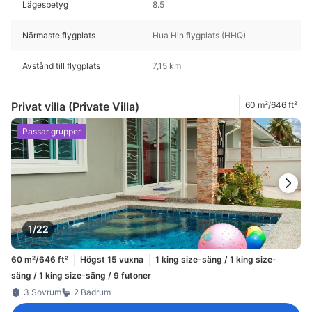
Lägesbetyg
8.5
Närmaste flygplats
Hua Hin flygplats (HHQ)
Avstånd till flygplats
7,15 km
Privat villa (Private Villa)
60 m²/646 ft²
Passar grupper
1/22
60 m²/646 ft²
Högst 15 vuxna
1 king size-säng / 1 king size-
säng / 1 king size-säng / 9 futoner
3 Sovrum
2 Badrum