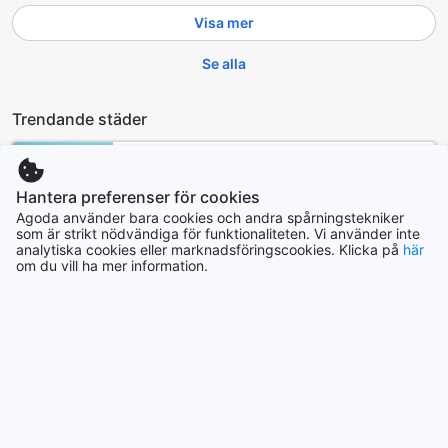
Visa mer
Se alla
Trendande städer
Los Angeles (CA)
USA
Hantera preferenser för cookies
Agoda använder bara cookies och andra spårningstekniker
som är strikt nödvändiga för funktionaliteten. Vi använder inte
analytiska cookies eller marknadsföringscookies. Klicka på
här
Hanoi
om du vill ha mer information.
Vietnam
Hongkong
Hongkong
Pattaya
Thailand