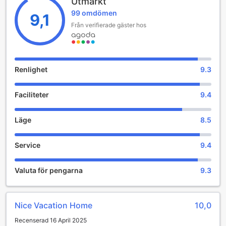
Utmärkt
- maximum parking for 3 cars
99 omdömen
9,1
- Smart TV 4 Internet Player Free satellite navigation.
Från verifierade gäster hos
- 10 towels
- 6 bottles of water
- Games Toys
- Snooker table
- Guarantee cleanliness
Renlighet
9.3
- Free wifi
- Air conditioning throughout the house.
Faciliteter
9.4
Enjoy the warm atmosphere of our villa that makes you feel
at home!
Läge
8.5
Service
9.4
Valuta för pengarna
9.3
Nice Vacation Home
10,0
Recenserad 16 April 2025