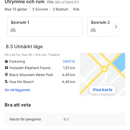
Utrymme och rum
Villa
(60 m²/646 ft²)
Max 15 gäster
3 Sovrum
2 Badrum
Kök
Sovrum 1
Sovrum 2
8.5
Utmärkt läge
Hin Lek Fai, Hua Hin / Cha-am, Thailand
Parkering
GRATIS
Hutsadin Elephant Foundation
1,52 km
Black Mountain Water Park
4,46 km
Hua Hin Beach
4,48 km
Visa karta
Se närliggande
Bra att veta
Valuta för pengarna
9.3