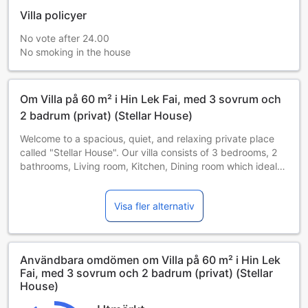
Villa policyer
No vote after 24.00
No smoking in the house
Om Villa på 60 m² i Hin Lek Fai, med 3 sovrum och
2 badrum (privat) (Stellar House)
Welcome to a spacious, quiet, and relaxing private place
called "Stellar House". Our villa consists of 3 bedrooms, 2
bathrooms, Living room, Kitchen, Dining room which ideal
for one or two families but also works for groups of singles
or multiple couples ( maximum 15 people ).
Visa fler alternativ
Our property provided:
- House with Private Pool, Shared Pool + Water Ball
- Grill
Användbara omdömen om Villa på 60 m² i Hin Lek
- Karaoke + Lights
Fai, med 3 sovrum och 2 badrum (privat) (Stellar
- Party room
House)
- Dining Room
- kitchen + kitchen