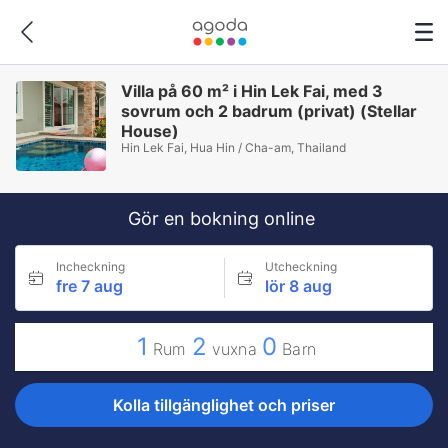
Villa på 60 m² i Hin Lek Fai, med 3
sovrum och 2 badrum (privat) (Stellar
House)
Hin Lek Fai, Hua Hin / Cha-am, Thailand
Gör en bokning online
Incheckning
Utcheckning
fre 7 aug
lör 8 aug
1
2
0
Rum
vuxna
Barn
Kolla tillgänglighet och priser