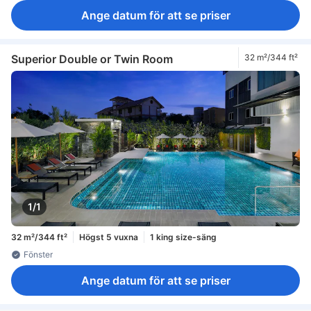
Ange datum för att se priser
Superior Double or Twin Room
32 m²/344 ft²
1/1
32 m²/344 ft²
Högst 5 vuxna
1 king size-säng
Fönster
Ange datum för att se priser