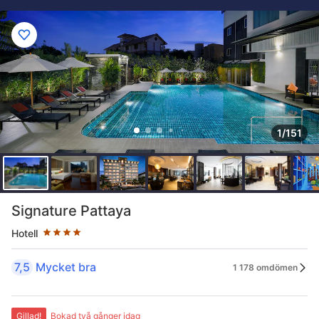
1/151
Stjärnklassificering: 4 stjärnor
Signature Pattaya
Hotell
7,5
Mycket bra
1 178 omdömen
Gillad!
Bokad två gånger idag