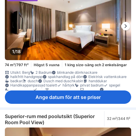
1/18
74 m²/797 ft²
Högst 5 vuxna
1 king size-säng och 2 enkelsängar
Utsikt: Berg
2 Badrum
blinkande dörrknackare
halkfritt handgrepp
spakhandtag på dörr
Elektrisk vattenkokare
badkar
dusch
Dusch med duschkabin
handdukar
Handikappanpassad toalett
hårtork
privat badrum
spegel
toalettartiklar
våg
internet - trådlöst
platt-TV
Poolfaciliteter
satellit/kabel-TV
telefon
trådlöst internet (gratis)
TV
Ange datum för att se priser
Handsprit
luftkonditionering
mörkläggningsgardiner
paraply
tofflor
väckningsservice
diskmaskin
gratis snabbkaffe
gratis te
gratis vatten på flaska
kaffe-/tekokare
kylskåp
Matbord
minibar
anslutande rum
Fönster
Fönster som kan öppnas
sittmöbler
skrivbord
soffa
Superior-rum med poolutsikt (Superior
32 m²/344 ft²
Uppfällbar säng
garderob
möjlighet att stryka kläder
Room Pool View)
tvättmaskin
tillgängligt via hiss
värdeskåp på rummet