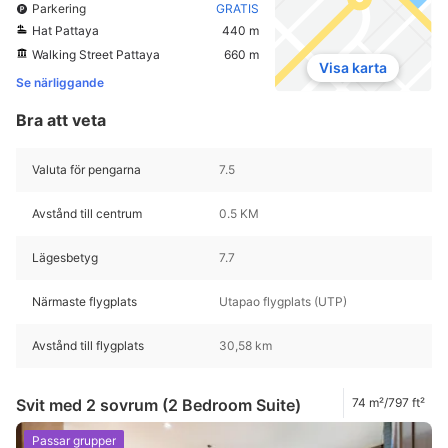
Parkering
GRATIS
Hat Pattaya
440 m
Walking Street Pattaya
660 m
Visa karta
Se närliggande
Bra att veta
Valuta för pengarna
7.5
Avstånd till centrum
0.5 KM
Lägesbetyg
7.7
Närmaste flygplats
Utapao flygplats (UTP)
Avstånd till flygplats
30,58 km
Svit med 2 sovrum (2 Bedroom Suite)
74 m²/797 ft²
Passar grupper