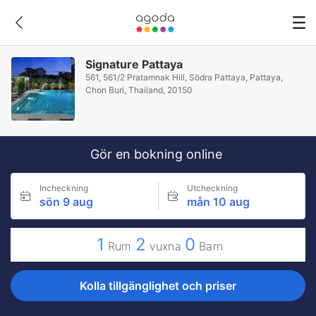
Signature Pattaya
561, 561/2 Pratamnak Hill, Södra Pattaya, Pattaya,
Chon Buri, Thailand, 20150
Gör en bokning online
Incheckning
Utcheckning
sön 9 aug
mån 10 aug
1
2
0
Rum
vuxna
Barn
Kolla tillgänglighet och priser