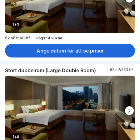
1/4
52 m²/560 ft²
Högst 4 vuxna
Ange datum för att se priser
Stort dubbelrum (Large Double Room)
52 m²/560 ft²
1/4