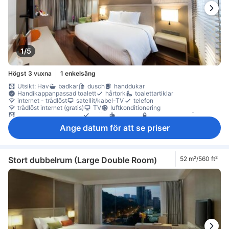
1/5
Högst 3 vuxna
1 enkelsäng
Utsikt: Hav
badkar
dusch
handdukar
Handikappanpassad toalett
hårtork
toalettartiklar
internet - trådlöst
satellit/kabel-TV
telefon
trådlöst internet (gratis)
TV
luftkonditionering
mörkläggningsgardiner
tofflor
gratis te
gratis vatten på flaska
kaffe-/tekokare
kylskåp
Matbord
minibar
Fönster
Ange datum för att se priser
skrivbord
soffa
Uppfällbar säng
garderob
möjlighet att stryka kläder
värdeskåp på rummet
Stort dubbelrum (Large Double Room)
52 m²/560 ft²