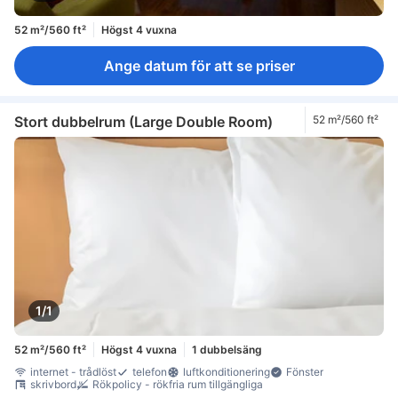
52 m²/560 ft²
Högst 4 vuxna
Ange datum för att se priser
Stort dubbelrum (Large Double Room)
52 m²/560 ft²
1/1
52 m²/560 ft²
Högst 4 vuxna
1 dubbelsäng
internet - trådlöst
telefon
luftkonditionering
Fönster
skrivbord
Rökpolicy - rökfria rum tillgängliga