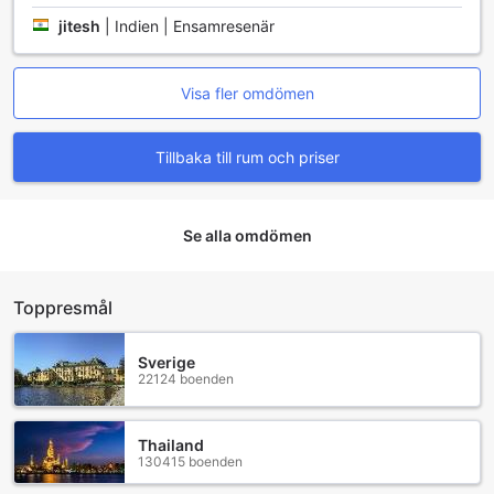
Pattaya det perfekta valet för både avkoppling och
jitesh
|
Indien | Ensamresenär
äventyr.
Upplev lyxiga rum på Signature Pattaya
Visa fler omdömen
På Signature Pattaya kan du förvänta dig en oas av
komfort och stil i varje rum. Varje rum är utrustat med
Tillbaka till rum och priser
luftkonditionering som säkerställer en behaglig temperatur,
oavsett vädret utanför. För att ge en extra touch av lyx,
finns det mjuka badrockar att svepa om dig efter en lång
dag av utforskande. Du kan njuta av underhållning på den
Se alla omdömen
moderna TV:n, eller koppla av med en kall dryck från
minibarens urval. Dessutom finns det en kylskåp för att
hålla dina snacks och drycker fräscha, samt gratis
Toppresmål
flaskvatten för att hålla dig hydrerad.
Rummen är också utrustade med en kaffebryggare och
tefaciliteter, vilket gör det enkelt att njuta av en varm dryck
Sverige
22124 boenden
när som helst. För din bekvämlighet finns det även en
hårtork och ett urval av toalettartiklar, så att du alltid
känner dig fräsch. De mörkläggande gardinerna garanterar
Thailand
en god natts sömn, medan handdukar och extra
130415 boenden
bekvämligheter som gratis snabbkaffe och te gör din
vistelse ännu mer njutbar. Med en eldstad som ger en