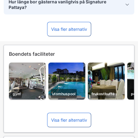
Hur länge bor gästerna vanligtvis på Signature
Pattaya?
Visa fler alternativ
Boendets faciliteter
gym
utomhuspool
frukostbuffé
poo
Visa fler alternativ