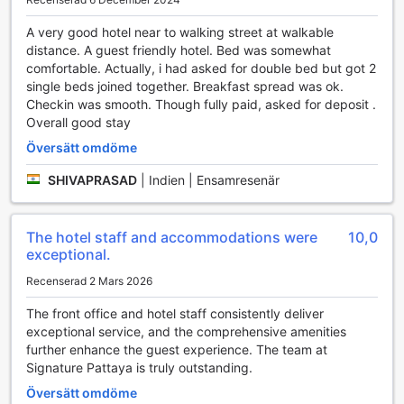
kontakten med nära och kära eller planera dina aktiviteter i
staden. För dem som röker finns även ett särskilt avsett
A very good hotel near to walking street at walkable
rökområde, så att alla gäster kan känna sig bekväma och
distance. A guest friendly hotel. Bed was somewhat
tillfredsställda under sin vistelse.
comfortable. Actually, i had asked for double bed but got 2
single beds joined together. Breakfast spread was ok.
Transportmöjligheter på Signature Pattaya
Checkin was smooth. Though fully paid, asked for deposit .
Overall good stay
Signature Pattaya erbjuder en rad bekväma
Översätt omdöme
transportmöjligheter som gör din vistelse både smidig och
njutbar. För dem som anländer med flyg, finns det en
SHIVAPRASAD
|
Indien | Ensamresenär
smidig flygplatstransfer som säkerställer att du snabbt och
enkelt kan ta dig till hotellet utan krångel. Dessutom kan du
utforska den vackra staden Pattaya med hjälp av hotellets
The hotel staff and accommodations were
10,0
organiserade turer, vilket ger dig möjlighet att upptäcka
exceptional.
lokala sevärdheter och dolda pärlor med kunniga guider.
Recenserad 2 Mars 2026
För gäster som anländer med bil finns det både valet-
parking och självkörning alternativ tillgängliga. Hotellet
The front office and hotel staff consistently deliver
erbjuder en gratis parkeringsplats onsite, vilket ger dig
exceptional service, and the comprehensive amenities
friheten att utforska området i din egen takt. Om du
further enhance the guest experience. The team at
föredrar att hyra en bil, finns det även biluthyrningstjänster
Signature Pattaya is truly outstanding.
tillgängliga, samt en pålitlig taxitjänst för att ta dig till dina
destinationer. Med dessa transportfaciliteter är Signature
Översätt omdöme