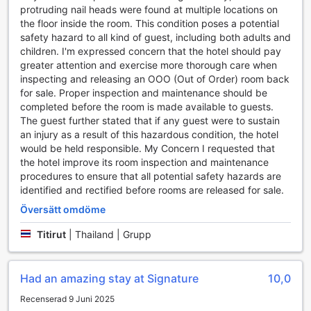
gäster eller bara koppla av med en film. För att ta med dig
protruding nail heads were found at multiple locations on
en bit av Pattaya hem, besök hotellets present- och
the floor inside the room. This condition poses a potential
souvenirbutik, där du kan hitta unika minnen från din resa.
safety hazard to all kind of guest, including both adults and
children. I'm expressed concern that the hotel should pay
Sportanläggningar på Signature Pattaya
greater attention and exercise more thorough care when
inspecting and releasing an OOO (Out of Order) room back
Signature Pattaya erbjuder en imponerande uppsättning
for sale. Proper inspection and maintenance should be
sportanläggningar som gör det möjligt för gäster att hålla
completed before the room is made available to guests.
sig aktiva och njuta av en hälsosam livsstil under sin
The guest further stated that if any guest were to sustain
vistelse. Det välutrustade fitnesscentret är gratis för alla
an injury as a result of this hazardous condition, the hotel
gäster och erbjuder moderna träningsmaskiner samt fria
would be held responsible. My Concern I requested that
vikter, vilket gör det enkelt att genomföra både styrke- och
the hotel improve its room inspection and maintenance
konditionsträning. Oavsett om du är en erfaren atlet eller
procedures to ensure that all potential safety hazards are
nybörjare, kommer du att hitta allt du behöver för att nå
identified and rectified before rooms are released for sale.
dina träningsmål.
Översätt omdöme
Efter ett svettigt träningspass kan du koppla av i den
inbjudande utomhuspoolen, där du kan simma några
Titirut
|
Thailand | Grupp
längder eller bara njuta av den svala vattnet under den
thailändska solen. Poolområdet är perfekt för avkoppling
och socialisering, och den närliggande poolbaren erbjuder
Had an amazing stay at Signature
10,0
uppfriskande drycker för att ladda batterierna efter
träningen. Här kan du njuta av en svalkande cocktail eller
Recenserad 9 Juni 2025