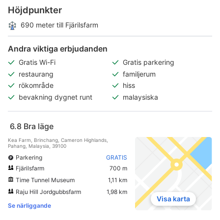
Höjdpunkter
690 meter till Fjärilsfarm
Andra viktiga erbjudanden
Gratis Wi-Fi
Gratis parkering
restaurang
familjerum
rökområde
hiss
bevakning dygnet runt
malaysiska
6.8
Bra läge
Kea Farm, Brinchang, Cameron Highlands,
Pahang, Malaysia, 39100
Parkering
GRATIS
Fjärilsfarm
700 m
Time Tunnel Museum
1,11 km
Raju Hill Jordgubbsfarm
1,98 km
Visa karta
Se närliggande