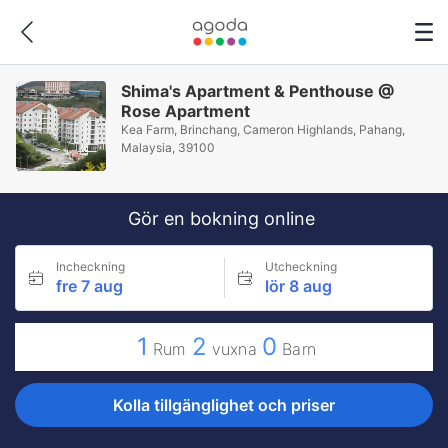
Shima's Apartment & Penthouse @
Rose Apartment
Kea Farm, Brinchang, Cameron Highlands, Pahang,
Malaysia, 39100
Gör en bokning online
Incheckning
Utcheckning
fre 7 aug
lör 8 aug
1
2
0
Rum
vuxna
Barn
Kolla tillgänglighet och priser