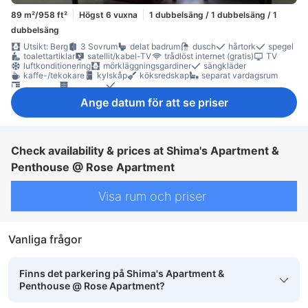
89 m²/958 ft²
Högst 6 vuxna
1 dubbelsäng / 1 dubbelsäng / 1
dubbelsäng
Utsikt: Berg
3 Sovrum
delat badrum
dusch
hårtork
spegel
toalettartiklar
satellit/kabel-TV
trådlöst internet (gratis)
TV
luftkonditionering
mörkläggningsgardiner
sängkläder
kaffe-/tekokare
kylskåp
köksredskap
separat vardagsrum
skrivbord
garderob
klädhängare
rökpolicy - rum för rökare tillgängliga
Ange datum för att se priser
Check availability & prices at Shima's Apartment &
Penthouse @ Rose Apartment
Visa rum och priser
Vanliga frågor
Finns det parkering på Shima's Apartment &
Penthouse @ Rose Apartment?