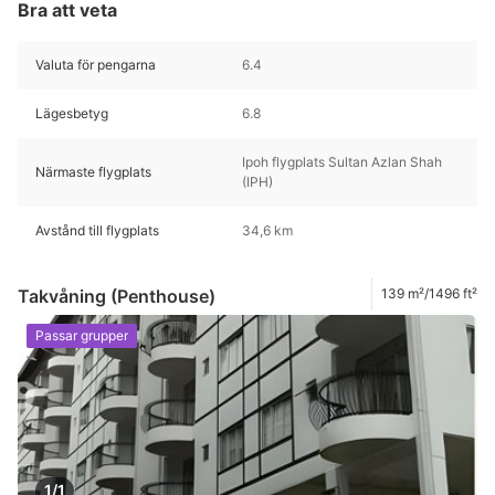
Bra att veta
Valuta för pengarna
6.4
Lägesbetyg
6.8
Ipoh flygplats Sultan Azlan Shah
Närmaste flygplats
(IPH)
Avstånd till flygplats
34,6 km
Takvåning (Penthouse)
139 m²/1496 ft²
Passar grupper
1/1