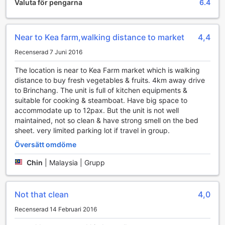
Valuta för pengarna
6.4
Dessutom har alla rum på Shima's Apartment & Penthouse
gratis Wi-Fi, vilket gör det enkelt för gästerna att hålla
kontakten med omvärlden. Oavsett om du vill dela dina
fantastiska reseupplevelser på sociala medier, streama din
Near to Kea farm,walking distance to market
4,4
favoritserie eller arbeta på distans, så är den snabba och
Recenserad 7 Juni 2016
pålitliga internetuppkopplingen alltid tillgänglig. Med dessa
bekvämligheter kan du njuta av en stressfri och produktiv
The location is near to Kea Farm market which is walking
vistelse i de natursköna Cameron Highlands.
distance to buy fresh vegetables & fruits. 4km away drive
to Brinchang. The unit is full of kitchen equipments &
Transportmöjligheter på Shima's Apartment & Penthouse
suitable for cooking & steamboat. Have big space to
@ Rose Apartment
accommodate up to 12pax. But the unit is not well
maintained, not so clean & have strong smell on the bed
Shima's Apartment & Penthouse @ Rose Apartment
sheet. very limited parking lot if travel in group.
erbjuder sina gäster en bekväm och lättillgänglig
transportlösning med ett välutrustat parkeringsområde.
Översätt omdöme
Med en egen parkering på plats kan du enkelt parkera din
Chin
|
Malaysia | Grupp
bil utan att behöva oroa dig för att hitta en ledig plats i
området. Detta gör det enkelt för gäster som reser med bil
att njuta av sin vistelse utan stress.
Not that clean
4,0
Dessutom är parkeringen kostnadsfri, vilket ger extra
värde till din vistelse. Du kan njuta av friheten att utforska
Recenserad 14 Februari 2016
Cameron Highlands och dess omgivningar i din egen takt,
utan att behöva tänka på parkeringsavgifter. Oavsett om