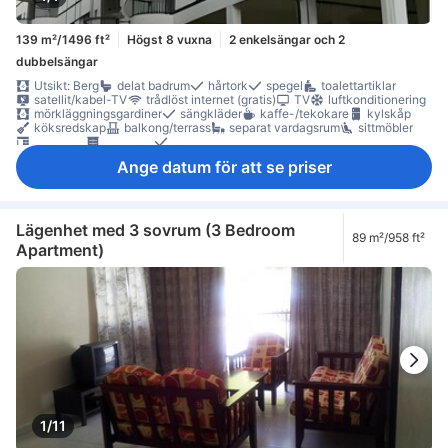
139 m²/1496 ft²
Högst 8 vuxna
2 enkelsängar och 2
dubbelsängar
Utsikt: Berg
delat badrum
hårtork
spegel
toalettartiklar
satellit/kabel-TV
trådlöst internet (gratis)
TV
luftkonditionering
mörkläggningsgardiner
sängkläder
kaffe-/tekokare
kylskåp
köksredskap
balkong/terrass
separat vardagsrum
sittmöbler
skrivbord
garderob
klädhängare
rökpolicy - rum för rökare tillgängliga
Ange datum för att se priser
Lägenhet med 3 sovrum (3 Bedroom
89 m²/958 ft²
Apartment)
1/11