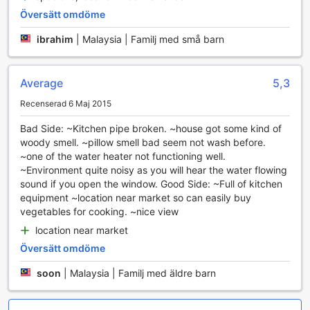
med ett kylskåp för att förvara dina förfriskningar och
Översätt omdöme
snacks. För din bekvämlighet finns det också hårtork,
toalettartiklar, sänglinne och handdukar av hög kvalitet,
ibrahim
|
Malaysia | Familj med små barn
samt mörkläggningsgardiner för en god natts sömn. På
Shima's Apartment & Penthouse är varje detalj genomtänkt
för att ge dig en oförglömlig och avkopplande vistelse.
Average
5,3
Matupplevelser på Shima's Apartment & Penthouse @
Recenserad 6 Maj 2015
Rose Apartment
Bad Side: ~Kitchen pipe broken. ~house got some kind of
woody smell. ~pillow smell bad seem not wash before.
Shima's Apartment & Penthouse @ Rose Apartment
~one of the water heater not functioning well.
erbjuder sina gäster en unik matupplevelse med en
~Environment quite noisy as you will hear the water flowing
restaurang som är både inbjudande och smakfull. Här kan
sound if you open the window. Good Side: ~Full of kitchen
du njuta av en varierad meny som är inspirerad av det
equipment ~location near market so can easily buy
lokala köket och internationella rätter, vilket gör att varje
vegetables for cooking. ~nice view
måltid blir en kulinarisk resa. Restaurangen strävar efter att
använda färska, lokala ingredienser för att säkerställa att
location near market
smaken är både autentisk och minnesvärd. Oavsett om du
Översätt omdöme
är sugen på en lätt lunch eller en romantisk middag,
kommer du att hitta något som tillfredsställer din
soon
|
Malaysia | Familj med äldre barn
smaklökar.
Atmosfären i restaurangen är varm och välkomnande, med