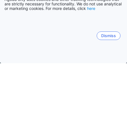
are strictly necessary for functionality. We do not use analytical
or marketing cookies. For more details, click
here
Dismiss
Hem
Boenden Malaysia
Boenden Kuala Lumpur stat
Boende
Kuala Lumpur centrum
Bukit Bintang
Chow Kit / Putr
Selangor kungliga tennfabrik
Populära resedatum