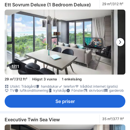
Ett Sovrum Deluxe (1 Bedroom Deluxe)
29 m²/312 ft²
1/11
29 m²/312 ft²
Högst 3 vuxna
1 enkelsäng
Utsikt: Trädgård
handdukar
telefon
trådlöst internet (gratis)
TV
luftkonditionering
kylskåp
Fönster
skrivbord
garderob
Se priser
Executive Twin Sea View
35 m²/377 ft²