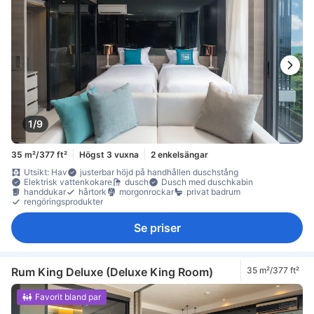
1/9
35 m²/377 ft²
Högst 3 vuxna
2 enkelsängar
Utsikt: Hav
justerbar höjd på handhållen duschstång
Elektrisk vattenkokare
dusch
Dusch med duschkabin
handdukar
hårtork
morgonrockar
privat badrum
rengöringsprodukter
Se priser
Rum King Deluxe (Deluxe King Room)
35 m²/377 ft²
Favorit bland par