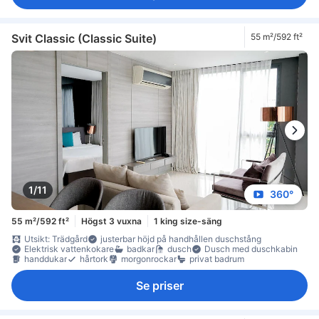
Svit Classic (Classic Suite)
55 m²/592 ft²
1/11
360°
55 m²/592 ft²
Högst 3 vuxna
1 king size-säng
Utsikt: Trädgård
justerbar höjd på handhållen duschstång
Elektrisk vattenkokare
badkar
dusch
Dusch med duschkabin
handdukar
hårtork
morgonrockar
privat badrum
Se priser