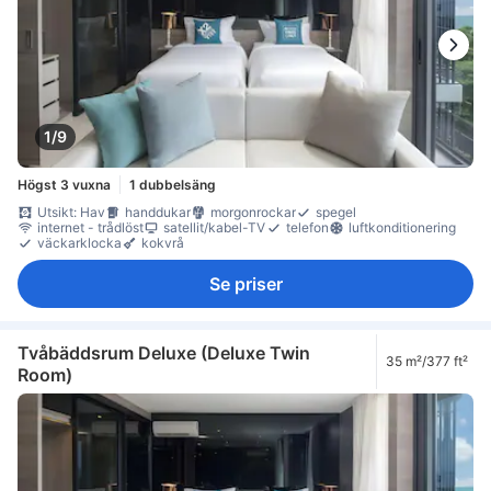
1/9
Högst 3 vuxna
1 dubbelsäng
Utsikt: Hav
handdukar
morgonrockar
spegel
internet - trådlöst
satellit/kabel-TV
telefon
luftkonditionering
väckarklocka
kokvrå
Se priser
Tvåbäddsrum Deluxe (Deluxe Twin
35 m²/377 ft²
Room)