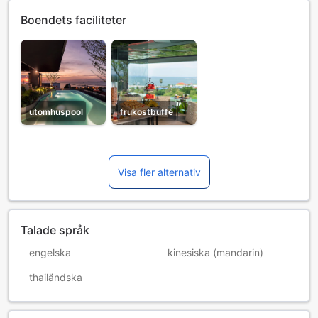
Boendets faciliteter
utomhuspool
frukostbuffé
Visa fler alternativ
Talade språk
engelska
kinesiska (mandarin)
thailändska