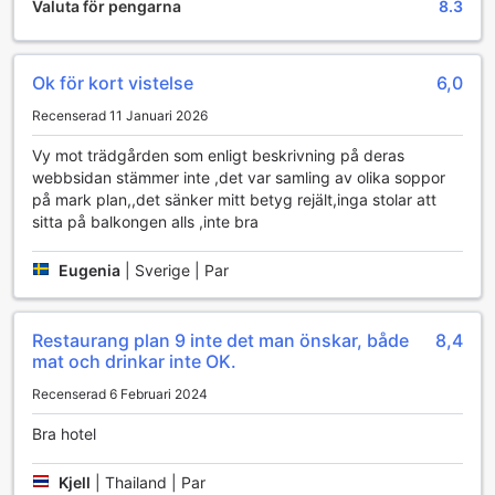
Valuta för pengarna
8.3
hotelgården, en grönskande oas där du kan promenera
bland blommande växter och koppla av i den friska luften.
Den lugna och inbjudande trädgården erbjuder en perfekt
Ok för kort vistelse
6,0
plats för avkoppling, läsning eller att bara njuta av en
vacker solnedgång i en fridfull miljö.
Recenserad 11 Januari 2026
Sport- och fritidsfaciliteter på Seaphere Pattaya Hotel
Vy mot trädgården som enligt beskrivning på deras
webbsidan stämmer inte ,det var samling av olika soppor
Seaphere Pattaya Hotel erbjuder en mängd fantastiska
på mark plan,,det sänker mitt betyg rejält,inga stolar att
sport- och fritidsfaciliteter för att göra din vistelse
sitta på balkongen alls ,inte bra
oförglömlig. Njut av den stora utomhuspoolen där du kan
koppla av under solen eller ta ett uppfriskande dopp för att
Eugenia
|
Sverige | Par
svalka dig. Runt poolen finns en trevlig poolbar där du kan
njuta av läckra drycker och snacks medan du blickar ut
över den vackra omgivningen. För de äventyrslystna finns
Restaurang plan 9 inte det man önskar, både
8,4
även en vattenpark som ger spänning och glädje för hela
mat och drinkar inte OK.
familjen, perfekt för en dag fylld med lek och skratt. När du
vill koppla av vid havet kan du enkelt ta dig till den vackra
Recenserad 6 Februari 2024
stranden, där du kan sola, bada eller delta i olika
Bra hotel
vattensporter. Seaphere Pattaya Hotel kombinerar sport
och avkoppling för en fulländad semesterupplevelse.
Kjell
|
Thailand | Par