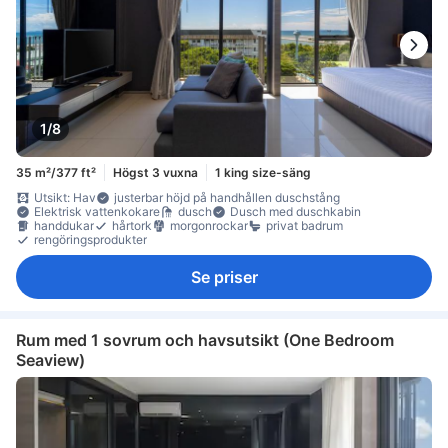
1/8
35 m²/377 ft²
Högst 3 vuxna
1 king size-säng
Utsikt: Hav
justerbar höjd på handhållen duschstång
Elektrisk vattenkokare
dusch
Dusch med duschkabin
handdukar
hårtork
morgonrockar
privat badrum
rengöringsprodukter
Se priser
Rum med 1 sovrum och havsutsikt (One Bedroom
Seaview)