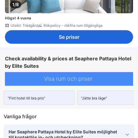
1/8
Högst 4 vuxna
Utsikt: Trädgård
Rökpolicy - rökfria rum tillgängliga
Se priser
Check availability & prices at Seaphere Pattaya Hotel
by Elite Suites
Visa rum och priser
"Fint hotel till bra pris"
"Jätte bra läge"
Vanliga frågor
Har Seaphere Pattaya Hotel by Elite Suites möjlighet
till kontaktlös in- och utcheckning?