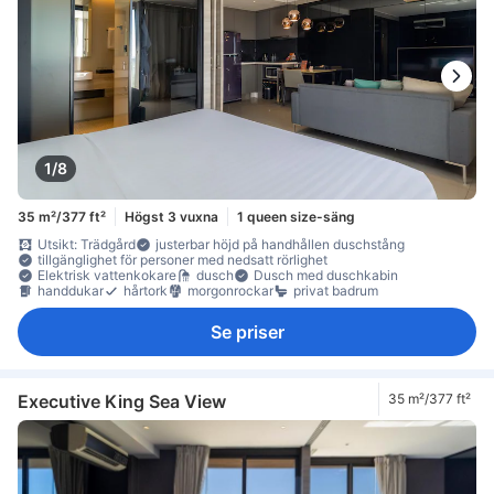
1/8
35 m²/377 ft²
Högst 3 vuxna
1 queen size-säng
Utsikt: Trädgård
justerbar höjd på handhållen duschstång
tillgänglighet för personer med nedsatt rörlighet
Elektrisk vattenkokare
dusch
Dusch med duschkabin
handdukar
hårtork
morgonrockar
privat badrum
Se priser
Executive King Sea View
35 m²/377 ft²