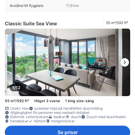
Avstånd till flygplats
17,6 km
Classic Suite Sea View
55 m²/592 ft²
1/12
55 m²/592 ft²
Högst 3 vuxna
1 king size-säng
Utsikt: Hav
justerbar höjd på handhållen duschstång
tillgänglighet för personer med nedsatt rörlighet
Elektrisk vattenkokare
badkar
dusch
Dusch med duschkabin
handdukar
hårtork
morgonrockar
Se priser