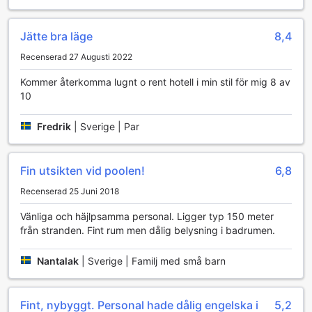
Bekvämligheter på Seaphere Pattaya Hotel för en
bekymmersfri vistelse
Jätte bra läge
8,4
Seaphere Pattaya Hotel erbjuder ett brett utbud av
Recenserad 27 Augusti 2022
bekvämligheter för att göra din vistelse så bekväm som
möjligt. Njut av smidig tillgång till gratis Wi-Fi i alla rum och
Kommer återkomma lugnt o rent hotell i min stil för mig 8 av
offentliga områden, vilket gör att du alltid kan hålla
10
kontakten med vänner och familj eller arbeta bekvämt
under din resa. Hotellet har även en pålitlig tvätt- och
Fredrik
|
Sverige | Par
kemtvättjänst samt möjlighet till tvättservice, så att du alltid
kan fräscha upp dina kläder under din vistelse.
För extra trygghet och komfort finns säkerhetsboxar för
Fin utsikten vid poolen!
6,8
förvaring av värdesaker, samt en concierge-tjänst som
hjälper dig med allt från sightseeing till att boka biljetter.
Recenserad 25 Juni 2018
Hotellet erbjuder även daglig städning och luggage
storage för att underlätta din avresa eller ankomst. För
Vänliga och häjlpsamma personal. Ligger typ 150 meter
rökare finns ett särskilt utpekat rökområde, medan room
från stranden. Fint rum men dålig belysning i badrumen.
service och daglig städning bidrar till en avkopplande och
problemfri vistelse på detta centrala hotell.
Nantalak
|
Sverige | Familj med små barn
Bekväma transportalternativ på Seaphere Pattaya Hotel
Fint, nybyggt. Personal hade dålig engelska i
5,2