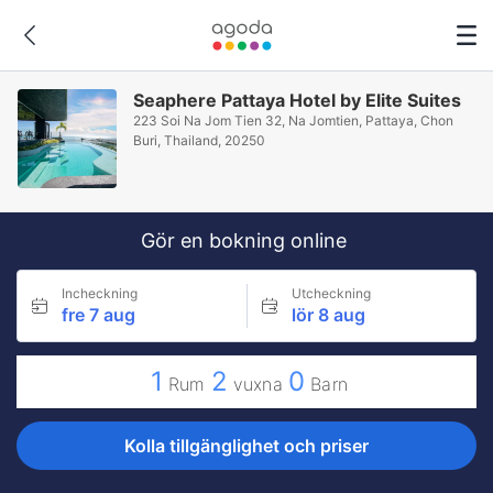
Seaphere Pattaya Hotel by Elite Suites
223 Soi Na Jom Tien 32, Na Jomtien, Pattaya, Chon
Buri, Thailand, 20250
Gör en bokning online
Incheckning
Utcheckning
fre 7 aug
lör 8 aug
1
2
0
Rum
vuxna
Barn
Kolla tillgänglighet och priser