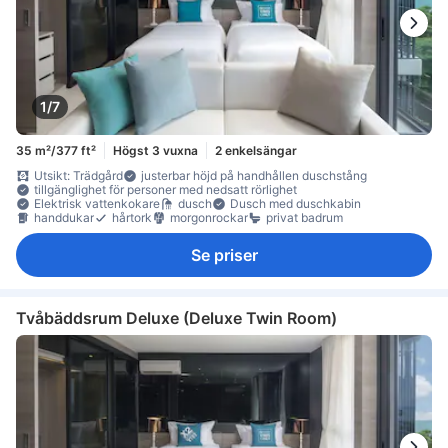
1/7
35 m²/377 ft²
Högst 3 vuxna
2 enkelsängar
Utsikt: Trädgård
justerbar höjd på handhållen duschstång
tillgänglighet för personer med nedsatt rörlighet
Elektrisk vattenkokare
dusch
Dusch med duschkabin
handdukar
hårtork
morgonrockar
privat badrum
Se priser
Tvåbäddsrum Deluxe (Deluxe Twin Room)