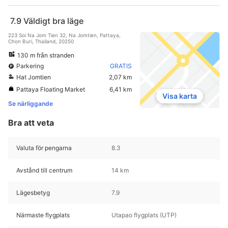
7.9
Väldigt bra läge
223 Soi Na Jom Tien 32, Na Jomtien, Pattaya,
Chon Buri, Thailand, 20250
130 m från stranden
Parkering
GRATIS
Hat Jomtien
2,07 km
Pattaya Floating Market
6,41 km
Visa karta
Se närliggande
Bra att veta
Valuta för pengarna
8.3
Avstånd till centrum
14 km
Lägesbetyg
7.9
Närmaste flygplats
Utapao flygplats (UTP)