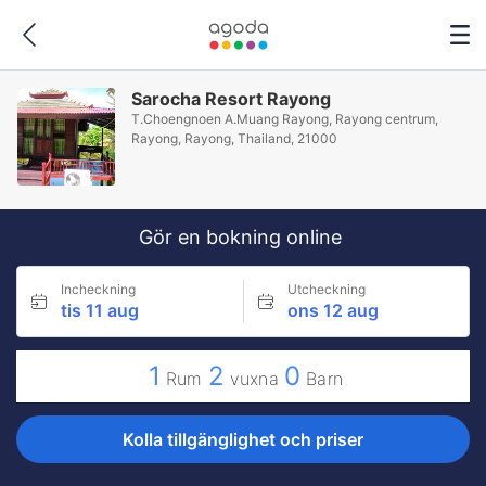
Sarocha Resort Rayong
T.Choengnoen A.Muang Rayong, Rayong centrum,
Rayong, Rayong, Thailand, 21000
Gör en bokning online
Incheckning
Utcheckning
tis 11 aug
ons 12 aug
1
2
0
Rum
vuxna
Barn
Kolla tillgänglighet och priser