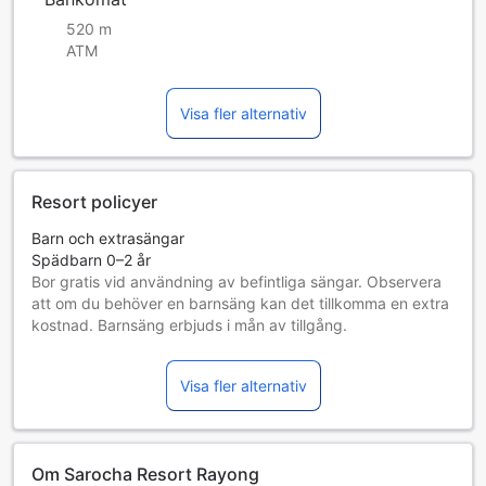
520 m
ATM
Visa fler alternativ
Resort policyer
Barn och extrasängar
Spädbarn 0–2 år
Bor gratis vid användning av befintliga sängar. Observera
att om du behöver en barnsäng kan det tillkomma en extra
kostnad. Barnsäng erbjuds i mån av tillgång.
Barn 3–6 år
Bor gratis om befintliga sängar används.
Visa fler alternativ
Gäster 7 år och äldre betraktas som vuxna
Tillgång av extrasängar beror på vilket rum du väljer. Var
god kontrollera rummets beläggning för mer information.
Vid bokning av fler än 5 rum är det möjligt att andra regler
Om Sarocha Resort Rayong
och tillägg gäller.