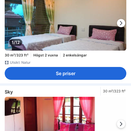
1/12
30 m²/323 ft²
Högst 2 vuxna
2 enkelsängar
Utsikt: Natur
Se priser
Sky
30 m²/323 ft²