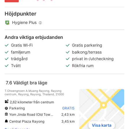
Höjdpunkter
Hygiene Plus
Andra viktiga erbjudanden
Gratis Wi-Fi
Gratis parkering
familjerum
balkong/terrass
trädgård
privat in-/utcheckning
Tvätt
Rökfria rum
7.6
Väldigt bra läge
T.Choengnoen A.Muang Rayong, Rayong
centrum, Rayong, Rayong, Thailand, 21000
2,62 kilometer från centrum
Parkering
GRATIS
Yom Jinda Road (Old Town Rayong)
2,43 km
Central Plaza Rayong
3,45 km
Visa karta