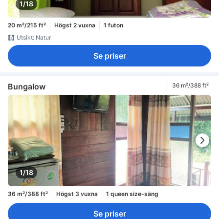
1/18
20 m²/215 ft²
Högst 2 vuxna
1 futon
Utsikt: Natur
Se priser
Bungalow
36 m²/388 ft²
1/18
36 m²/388 ft²
Högst 3 vuxna
1 queen size-säng
Se priser