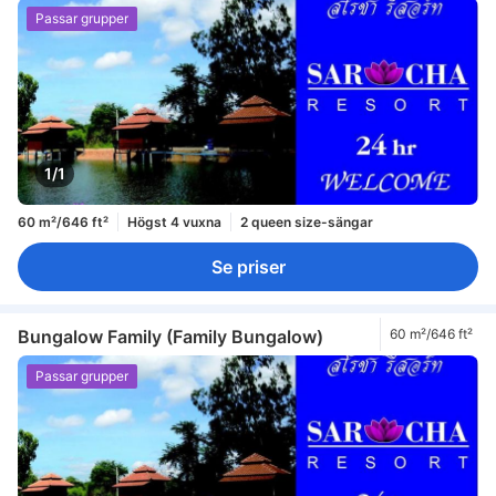
Passar grupper
1/1
60 m²/646 ft²
Högst 4 vuxna
2 queen size-sängar
Se priser
Bungalow Family (Family Bungalow)
60 m²/646 ft²
Passar grupper