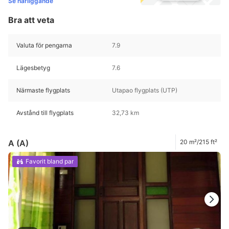
Se närliggande
Bra att veta
Valuta för pengarna
7.9
Lägesbetyg
7.6
Närmaste flygplats
Utapao flygplats (UTP)
Avstånd till flygplats
32,73 km
A (A)
20 m²/215 ft²
Favorit bland par