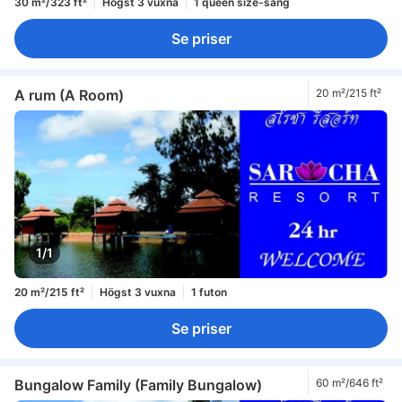
30 m²/323 ft²
Högst 3 vuxna
1 queen size-säng
Se priser
A rum (A Room)
20 m²/215 ft²
1/1
20 m²/215 ft²
Högst 3 vuxna
1 futon
Se priser
Bungalow Family (Family Bungalow)
60 m²/646 ft²