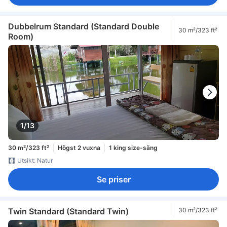
Dubbelrum Standard (Standard Double
30 m²/323 ft²
Room)
1/13
30 m²/323 ft²
Högst 2 vuxna
1 king size-säng
Utsikt: Natur
Se priser
Twin Standard (Standard Twin)
30 m²/323 ft²