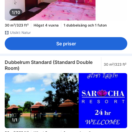
1/10
30 m²/323 ft²
Högst 4 vuxna
1 dubbelsäng och 1 futon
Utsikt: Natur
Se priser
Dubbelrum Standard (Standard Double
30 m²/323 ft²
Room)
1/1