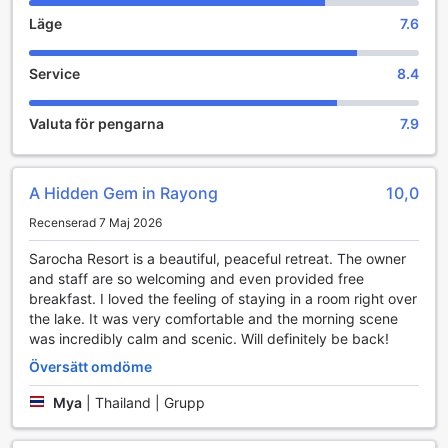
och avkoppling mitt i den natursköna omgivningen.
Läge
7.6
Resortens vackra trädgårdar är en perfekt plats för både
avkoppling och aktivitet. Här kan gästerna njuta av en lugn
Service
8.4
promenad bland de frodiga växterna och blommorna, eller
varför inte slå sig ner i en av de mysiga sittgrupperna för
att läsa en bok eller ta en stund för sig själv? Trädgården är
Valuta för pengarna
7.9
designad för att skapa en harmonisk atmosfär där naturens
skönhet står i centrum.
För dem som söker lite mer aktivitet erbjuder Sarocha
A Hidden Gem in Rayong
10,0
Resort Rayong möjligheter för utomhusspel och sociala
sammankomster. Gäster kan delta i olika spel och
Recenserad 7 Maj 2026
aktiviteter som anordnas i trädgården, vilket skapar en
livlig och social atmosfär. Oavsett om du reser med familj
Sarocha Resort is a beautiful, peaceful retreat. The owner
eller vänner, kommer trädgården att vara en plats där
and staff are so welcoming and even provided free
skratt och gemenskap blomstrar. Sarocha Resort Rayong
breakfast. I loved the feeling of staying in a room right over
är verkligen en plats där underhållning och natur smälter
the lake. It was very comfortable and the morning scene
samman för att skapa oförglömliga minnen.
was incredibly calm and scenic. Will definitely be back!
Översätt omdöme
Sportanläggningar på Sarocha Resort Rayong
Mya
|
Thailand | Grupp
Sarocha Resort Rayong erbjuder en unik möjlighet för
sportälskare och naturentusiaster att njuta av den vackra