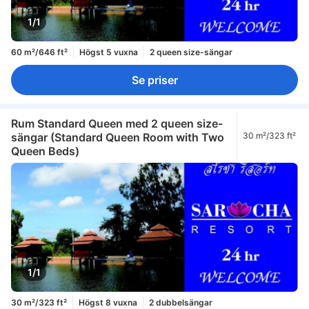
1/1
60 m²/646 ft²
Högst 5 vuxna
2 queen size-sängar
Se priser
Rum Standard Queen med 2 queen size-
sängar (Standard Queen Room with Two
30 m²/323 ft²
Queen Beds)
1/1
30 m²/323 ft²
Högst 8 vuxna
2 dubbelsängar