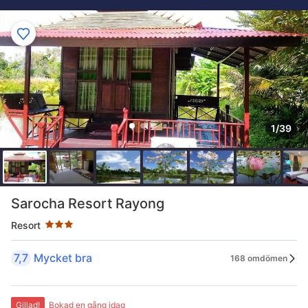
1/39
Stjärnklassificering: 3 stjärnor
Sarocha Resort Rayong
Resort
7,7
Mycket bra
168 omdömen
Gillad!
Bokad en gång idag