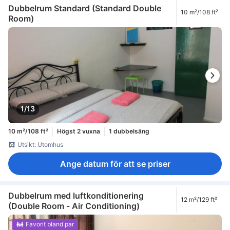
Dubbelrum Standard (Standard Double
10 m²/108 ft²
Room)
1/13
10 m²/108 ft²
Högst 2 vuxna
1 dubbelsäng
Utsikt: Utomhus
Ange datum för att se priser
Dubbelrum med luftkonditionering
12 m²/129 ft²
(Double Room - Air Conditioning)
Favorit bland par