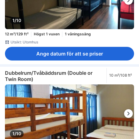
1/10
12 m²/129 ft²
Högst 1 vuxen
1 våningssäng
Utsikt: Utomhus
Ange datum för att se priser
Dubbelrum/Tvåbäddsrum (Double or
10 m²/108 ft²
Twin Room)
1/10