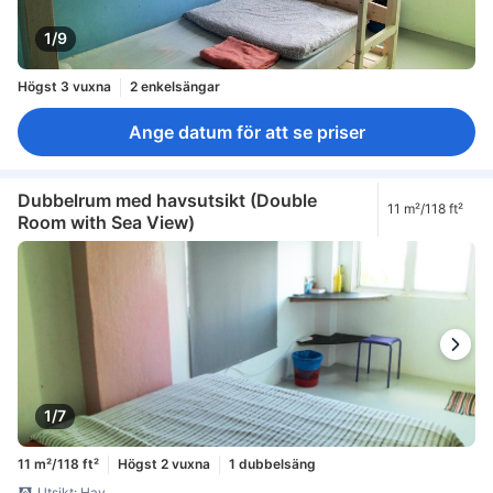
1/9
Högst 3 vuxna
2 enkelsängar
Ange datum för att se priser
Dubbelrum med havsutsikt (Double
11 m²/118 ft²
Room with Sea View)
1/7
11 m²/118 ft²
Högst 2 vuxna
1 dubbelsäng
Utsikt: Hav