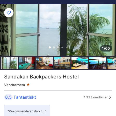
1/60
Stjärnklassificering: 1 stjärnor
Sandakan Backpackers Hostel
Vandrarhem
8,5
Fantastiskt
1 333 omdömen
"Rekommenderar starkt👍🏾"