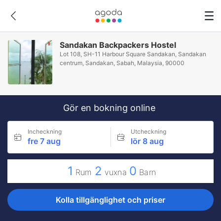
Sandakan Backpackers Hostel
Lot 108, SH-11 Harbour Square Sandakan, Sandakan
centrum, Sandakan, Sabah, Malaysia, 90000
Gör en bokning online
Incheckning
Utcheckning
fre 7 aug
lör 8 aug
1
2
0
Rum
vuxna
Barn
Kolla tillgänglighet och priser