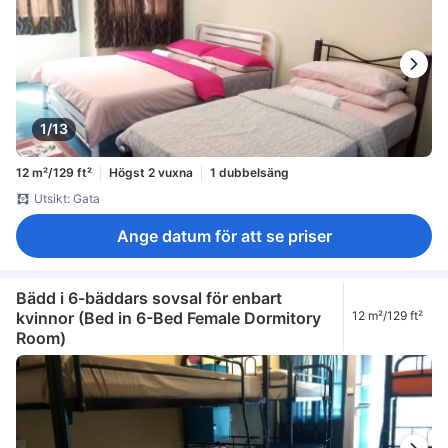
1/13
12 m²/129 ft²
Högst 2 vuxna
1 dubbelsäng
Utsikt: Gata
Ange datum för att se priser
Bädd i 6-bäddars sovsal för enbart
kvinnor (Bed in 6-Bed Female Dormitory
12 m²/129 ft²
Room)