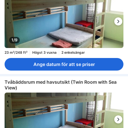
1/9
23 m²/248 ft²
Högst 3 vuxna
2 enkelsängar
Ange datum för att se priser
Tvåbäddsrum med havsutsikt (Twin Room with Sea
View)