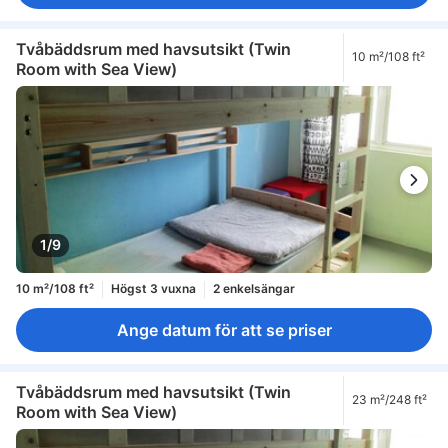
Tvåbäddsrum med havsutsikt (Twin
10 m²/108 ft²
Room with Sea View)
1/9
10 m²/108 ft²
Högst 3 vuxna
2 enkelsängar
Ange datum för att se priser
Tvåbäddsrum med havsutsikt (Twin
23 m²/248 ft²
Room with Sea View)