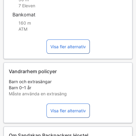
7 Eleven
Bankomat
160 m
ATM
Visa fler alternativ
Vandrarhem policyer
Barn och extrasängar
Barn 0–1 år
Måste använda en extrasäng
Tillgång av extrasängar beror på vilket rum du väljer. Var
god kontrollera rummets beläggning för mer information.
Visa fler alternativ
Vid bokning av fler än 5 rum är det möjligt att andra regler
och tillägg gäller.
Om Sandakan Backpackers Hostel