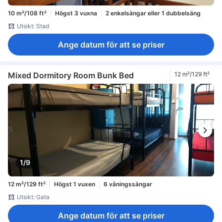
10 m²/108 ft²
Högst 3 vuxna
2 enkelsängar eller 1 dubbelsäng
Utsikt: Stad
Ange datum för att se priser
Mixed Dormitory Room Bunk Bed
12 m²/129 ft²
1/9
12 m²/129 ft²
Högst 1 vuxen
6 våningssängar
Utsikt: Gata
Ange datum för att se priser