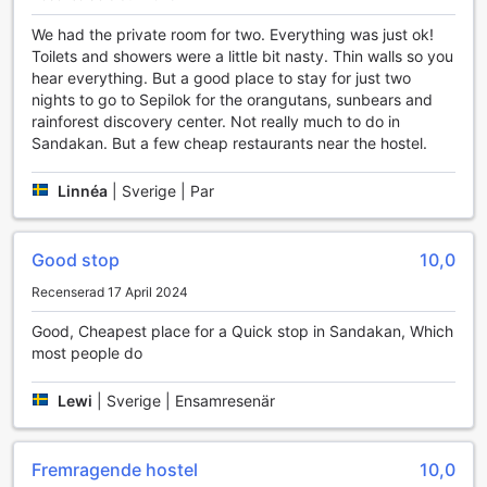
och minnesvärd. För gäster som vill hålla sina kläder
We had the private room for two. Everything was just ok!
fräscha och rena finns det en pålitlig tvättservice och
Toilets and showers were a little bit nasty. Thin walls so you
kemtvätt tillgänglig, vilket sparar tid och gör det enkelt att
hear everything. But a good place to stay for just two
njuta av dina äventyr utan att behöva oroa dig för smutsiga
nights to go to Sepilok for the orangutans, sunbears and
kläder. Dessutom finns det en praktisk bagageförvaring, så
rainforest discovery center. Not really much to do in
att du kan utforska staden utan att behöva bära runt på
Sandakan. But a few cheap restaurants near the hostel.
din packning.
För att hålla dig uppkopplad under din vistelse erbjuder
hostellet gratis wi-fi i alla rum samt i de offentliga
Linnéa
|
Sverige | Par
områdena. Detta gör det enkelt att dela dina
reseupplevelser med vänner och familj eller planera nästa
steg i ditt äventyr. Om du är rökare, har vi även en avsedd
Good stop
10,0
rökplats, vilket gör det bekvämt för dig att njuta av en
Recenserad 17 April 2024
cigarett utan att störa andra gäster. Med daglig städning
kan du också vara säker på att ditt rum alltid är i
Good, Cheapest place for a Quick stop in Sandakan, Which
toppskick, vilket bidrar till en trivsam och avkopplande
most people do
atmosfär.
Lewi
|
Sverige | Ensamresenär
Transportmöjligheter på Sandakan Backpackers Hostel
Sandakan Backpackers Hostel erbjuder sina gäster en rad
Fremragende hostel
10,0
bekväma transportmöjligheter som gör det enkelt att