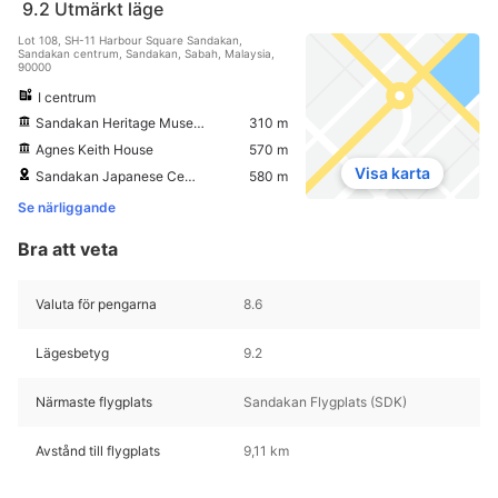
9.2
Utmärkt läge
Lot 108, SH-11 Harbour Square Sandakan,
Sandakan centrum, Sandakan, Sabah, Malaysia,
90000
I centrum
Sandakan Heritage Museum
310 m
Agnes Keith House
570 m
Visa karta
Sandakan Japanese Cemetery
580 m
Se närliggande
Bra att veta
Valuta för pengarna
8.6
Lägesbetyg
9.2
Närmaste flygplats
Sandakan Flygplats (SDK)
Avstånd till flygplats
9,11 km