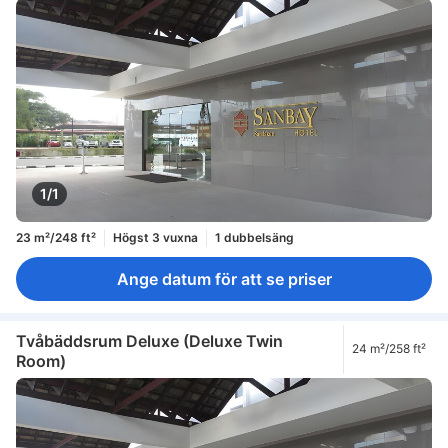
1/1
23 m²/248 ft²
Högst 3 vuxna
1 dubbelsäng
Ange datum för att se priser
Tvåbäddsrum Deluxe (Deluxe Twin
24 m²/258 ft²
Room)