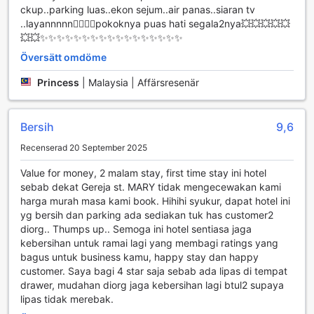
Oavsett om du planerar att besöka lokala sevärdheter eller
ckup..parking luas..ekon sejum..air panas..siaran tv
bara vill njuta av en avkopplande tid på hotellet, ger dessa
..layannnnn👍🏻👍🏻pokoknya puas hati segala2nya💥💥💥💥💥
transportfaciliteter dig friheten att röra dig fritt och
💥💥✨️✨️✨️✨️✨️✨️✨️✨️✨️✨️✨️✨️✨️✨️✨️✨️✨️
upptäcka allt som Sandakan har att erbjuda.
Översätt omdöme
Rumfaciliteter på Sanbay Hotel
Princess
|
Malaysia | Affärsresenär
Sanbay Hotel erbjuder en bekväm och avkopplande
atmosfär med moderna rum som är utrustade för att möta
Bersih
9,6
alla dina behov. Varje rum har luftkonditionering för att
Recenserad 20 September 2025
säkerställa en behaglig temperatur oavsett väder utanför.
Du kan njuta av din favoritprogram på den platta TV:n med
Value for money, 2 malam stay, first time stay ini hotel
satellit- och kabelkanaler, vilket gör varje kväll till en
sebab dekat Gereja st. MARY tidak mengecewakan kami
underhållande upplevelse. För att hålla dig uppdaterad
harga murah masa kami book. Hihihi syukur, dapat hotel ini
under din vistelse, erbjuds dagliga tidningar som levereras
yg bersih dan parking ada sediakan tuk has customer2
direkt till ditt rum.
diorg.. Thumps up.. Semoga ini hotel sentiasa jaga
För dem som uppskattar bekvämlighet finns det även en
kebersihan untuk ramai lagi yang membagi ratings yang
kaffemaskin och en te-kran, perfekt för att njuta av en
bagus untuk business kamu, happy stay dan happy
varm dryck när som helst. Rummen är utrustade med ett
customer. Saya bagi 4 star saja sebab ada lipas di tempat
kylskåp för att förvara dina drycker och snacks, samt
drawer, mudahan diorg jaga kebersihan lagi btul2 supaya
gratis flaskvatten för att hålla dig hydratiserad. Du hittar
lipas tidak merebak.
även en hårtork och ett urval av toalettartiklar för att göra