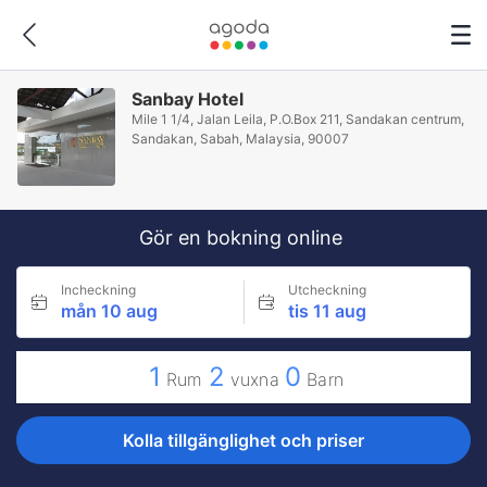
Sanbay Hotel
Mile 1 1/4, Jalan Leila, P.O.Box 211, Sandakan centrum,
Sandakan, Sabah, Malaysia, 90007
Gör en bokning online
Incheckning
Utcheckning
mån 10 aug
tis 11 aug
1
2
0
Rum
vuxna
Barn
Kolla tillgänglighet och priser