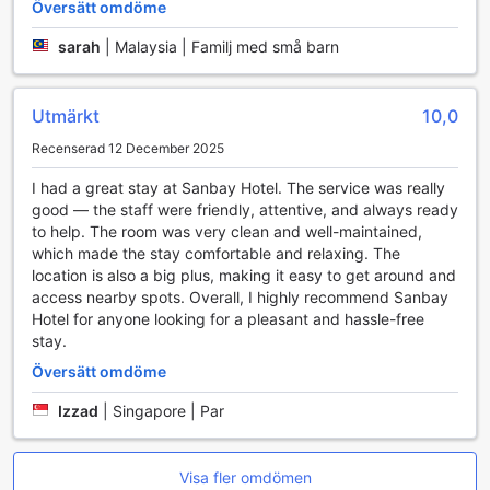
din vistelse ännu mer bekväm. Mörkläggningsgardiner och
Översätt omdöme
mjuka handdukar bidrar till en lugn och avkopplande
sarah
|
Malaysia | Familj med små barn
atmosfär, vilket gör Sanbay Hotel till det perfekta valet för
både affärsresenärer och turister.
Utmärkt
10,0
Matupplevelser på Sanbay Hotel
Recenserad 12 December 2025
Sanbay Hotel i Sandakan erbjuder en unik och minnesvärd
matupplevelse som är perfekt för både lokalbefolkningen
I had a great stay at Sanbay Hotel. The service was really
och besökare. Hotellets restaurang är en fristad för
good — the staff were friendly, attentive, and always ready
gourmeter och matälskare, där en rad läckra rätter från det
to help. The room was very clean and well-maintained,
malaysiska köket serveras i en inbjudande och modern
which made the stay comfortable and relaxing. The
atmosfär. Med fokus på färska, lokala ingredienser, kan
location is also a big plus, making it easy to get around and
gästerna njuta av smakrika måltider som är både
access nearby spots. Overall, I highly recommend Sanbay
traditionella och innovativa. Restaurangen är designad för
Hotel for anyone looking for a pleasant and hassle-free
att ge en avkopplande miljö, vilket gör det till en perfekt
stay.
plats för att njuta av en romantisk middag eller en livlig
Översätt omdöme
familjemåltid.
För dem som föredrar att äta i sin egen takt, erbjuder
Izzad
|
Singapore | Par
Sanbay Hotel också rumsservice, vilket gör det möjligt för
gästerna att njuta av sina måltider i bekvämligheten av sitt
eget rum. Oavsett om du vill ha en snabb frukost före en
Visa fler omdömen
dag av äventyr eller en lugn middag efter en lång dag, är