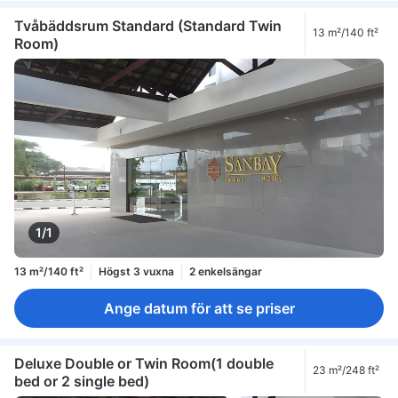
Tvåbäddsrum Standard (Standard Twin
13 m²/140 ft²
Room)
1/1
13 m²/140 ft²
Högst 3 vuxna
2 enkelsängar
Ange datum för att se priser
Deluxe Double or Twin Room(1 double
23 m²/248 ft²
bed or 2 single bed)