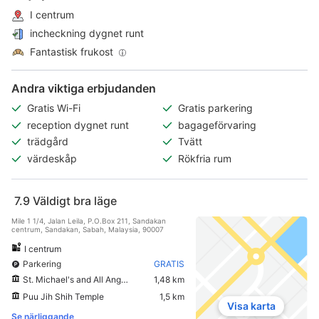
I centrum
incheckning dygnet runt
Fantastisk frukost
Andra viktiga erbjudanden
Gratis Wi-Fi
Gratis parkering
reception dygnet runt
bagageförvaring
trädgård
Tvätt
värdeskåp
Rökfria rum
7.9
Väldigt bra läge
Mile 1 1/4, Jalan Leila, P.O.Box 211, Sandakan
centrum, Sandakan, Sabah, Malaysia, 90007
I centrum
Parkering
GRATIS
St. Michael's and All Angels Church
1,48 km
Puu Jih Shih Temple
1,5 km
Visa karta
Se närliggande