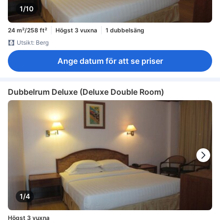
1/10
24 m²/258 ft²
Högst 3 vuxna
1 dubbelsäng
Utsikt: Berg
Ange datum för att se priser
Dubbelrum Deluxe (Deluxe Double Room)
1/4
Högst 3 vuxna