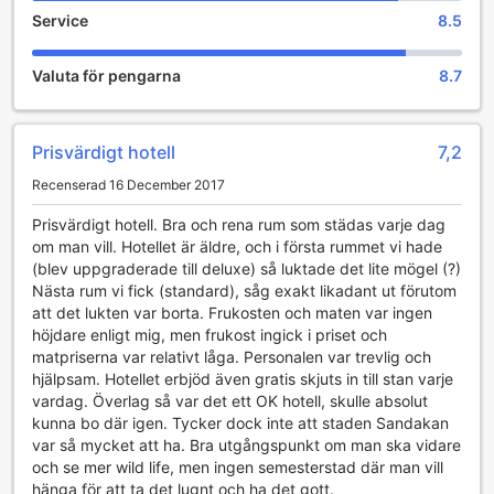
som de har tillgång till en mängd aktiviteter. Trädgården är
Service
8.5
utrustad med bekväma sittgrupper där du kan koppla av
med en bok eller bara njuta av den friska luften och den
Valuta för pengarna
8.7
tropiska atmosfären.
För dem som söker mer aktiv underhållning, erbjuder
trädgården också utrymme för olika spel och aktiviteter.
Här kan du delta i en livlig match av badminton eller njuta
Prisvärdigt hotell
7,2
av en avkopplande promenad längs de välskötta
Recenserad 16 December 2017
gångvägarna. Med den vackra naturen som bakgrund, blir
varje stund i Sanbay Hotels trädgård en minnesvärd del av
Prisvärdigt hotell. Bra och rena rum som städas varje dag
din vistelse.
om man vill. Hotellet är äldre, och i första rummet vi hade
(blev uppgraderade till deluxe) så luktade det lite mögel (?)
Bekvämlighetsfaciliteter på Sanbay Hotel
Nästa rum vi fick (standard), såg exakt likadant ut förutom
att det lukten var borta. Frukosten och maten var ingen
Sanbay Hotel i Sandakan erbjuder en rad
höjdare enligt mig, men frukost ingick i priset och
bekvämlighetsfaciliteter som gör din vistelse både bekväm
matpriserna var relativt låga. Personalen var trevlig och
och problemfri. För gäster som behöver ta hand om sin
hjälpsam. Hotellet erbjöd även gratis skjuts in till stan varje
tvätt finns det en effektiv tvättservice och en professionell
vardag. Överlag så var det ett OK hotell, skulle absolut
kemtvätt tillgänglig, vilket innebär att du kan njuta av din
kunna bo där igen. Tycker dock inte att staden Sandakan
tid utan att behöva oroa dig för kläder som behöver
var så mycket att ha. Bra utgångspunkt om man ska vidare
fräschas upp. Dessutom finns det säkerhetsfack där du
och se mer wild life, men ingen semesterstad där man vill
kan förvara dina värdesaker tryggt, vilket ger dig sinnesro
hänga för att ta det lugnt och ha det gott.