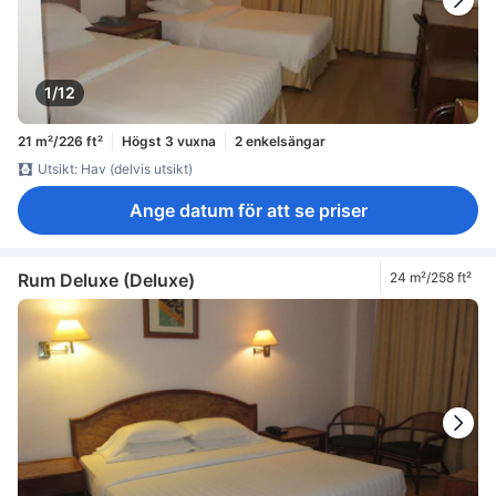
1/12
21 m²/226 ft²
Högst 3 vuxna
2 enkelsängar
Utsikt: Hav (delvis utsikt)
Ange datum för att se priser
Rum Deluxe (Deluxe)
24 m²/258 ft²