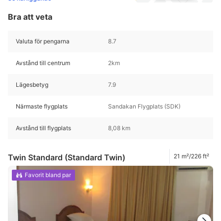
Bra att veta
Valuta för pengarna
8.7
Avstånd till centrum
2km
Lägesbetyg
7.9
Närmaste flygplats
Sandakan Flygplats (SDK)
Avstånd till flygplats
8,08 km
Twin Standard (Standard Twin)
21 m²/226 ft²
Favorit bland par