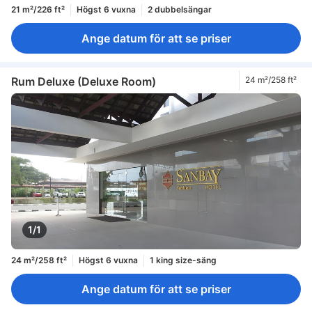
21 m²/226 ft²
Högst 6 vuxna
2 dubbelsängar
Ange datum för att se priser
Rum Deluxe (Deluxe Room)
24 m²/258 ft²
1/1
24 m²/258 ft²
Högst 6 vuxna
1 king size-säng
Ange datum för att se priser