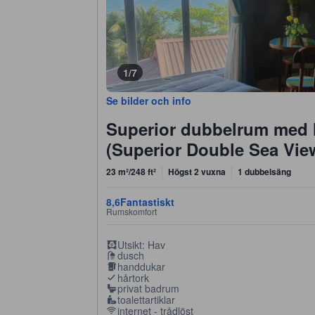
1/7
Se bilder och info
Superior dubbelrum med 
(Superior Double Sea Vie
23 m²/248 ft²
Högst 2 vuxna
1 dubbelsäng
8,6
Fantastiskt
Rumskomfort
Utsikt: Hav
dusch
handdukar
hårtork
privat badrum
toalettartiklar
internet - trådlöst