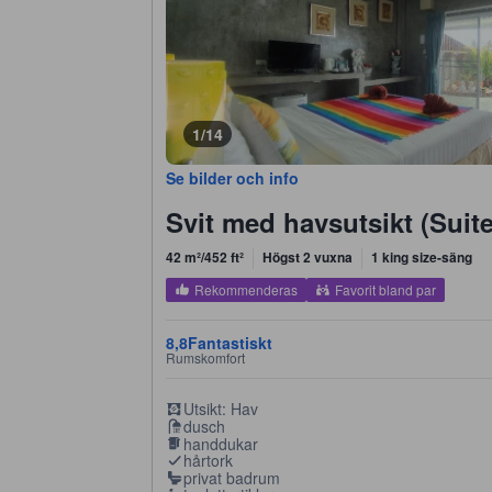
1/14
Se bilder och info
Svit med havsutsikt (Suit
42 m²/452 ft²
Högst 2 vuxna
1 king size-säng
Rekommenderas
Favorit bland par
8,8
Fantastiskt
Rumskomfort
Utsikt: Hav
dusch
handdukar
hårtork
privat badrum