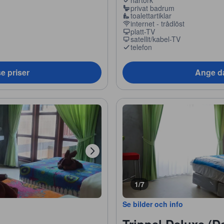
hårtork
privat badrum
toalettartiklar
internet - trådlöst
platt-TV
satellit/kabel-TV
telefon
e priser
Ange da
1/7
Se bilder och info
Trippel Deluxe (De