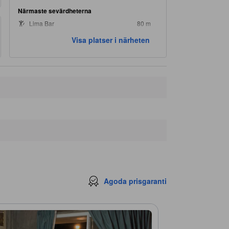
Närmaste sevärdheterna
Lima Bar
80 m
Sea Sky Cafe and Bar
160 m
Visa platser i närheten
Audi Bar By Richard It
190 m
De' Grill Bar & Bistro
230 m
Eggs Melon Nuts
270 m
Agoda prisgaranti