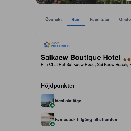
Översikt
Rum
Faciliteter
Omdö
tooltip
Agoda Favorit rekommenderar tillförlitliga och verifi
Stjärnklassificeringar tillhandahålls av boendena och
tooltip
3 av 5 stjärnor
Saikaew Boutique Hotel
Rim Chai Hat Sai Kaew Road, Sai Kaew Beach, 
Höjdpunkter
Idealiskt läge
Fantastisk tillgång till stranden