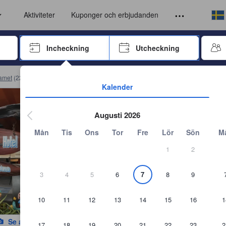
rt en vistelse innan omdömet kan skickas. Betyg och kommentarer som d
 Samet
Samet
Välj ditt 
Välj valut
Aktiviteter
Kuponger och erbjudanden
 använd piltangenterna eller tabbtangenten för att navigera, tryck på Enter för 
Incheckning
Utcheckning
Tryck på Enter för att börja navigera genom datumväljaren. Använd pi
amet
(
220
)
Boka Saikaew Boutique Hotel
Kalender
Augusti 2026
Mån
Tis
Ons
Tor
Fre
Lör
Sön
M
1
2
3
4
5
6
7
8
9
10
11
12
13
14
15
16
1
Se alla foton
17
18
19
20
21
22
23
2