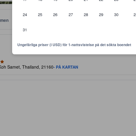
24
25
26
27
28
29
30
2
men
Läge
Policyer
31
erade boenden som har en långvarig relation till Agoda samt uppfyller vi
 är riktlinjer för vilken nivå av komfort, faciliteter samt bekvämlighete
Ungefärliga priser (i USD) för 1-nattsvistelse på det sökta boendet
Koh Samet, Thailand, 21160
- PÅ KARTAN