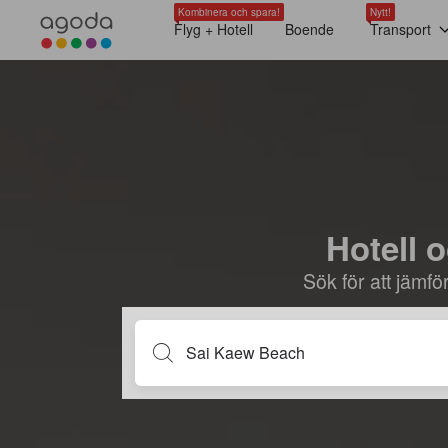
Kombinera och spara!
Nytt!
Flyg + Hotell
Boende
Transport
Hotell 
Sök för att jämf