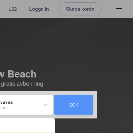
Logga in
Skapa konto
USD
ew Beach
 gratis avbokning
 vuxna
SÖK
 rum