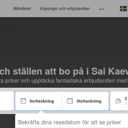
Aktiviteter
Kuponger och erbjudanden
och ställen att bo på i Sai Ka
öra priser och upptäcka fantastiska erbjudanden med
2
Incheckning
Utcheckning
1
Bekräfta dina resedatum för att se priser