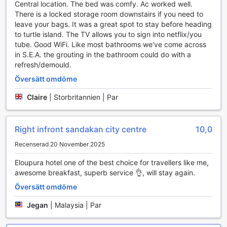
Central location. The bed was comfy. Ac worked well.
The Elopura Hotel erbjuder en fantastisk matsal där
There is a locked storage room downstairs if you need to
gästerna kan njuta av en varierad och välsmakande
leave your bags. It was a great spot to stay before heading
frukostbuffé varje morgon. Denna buffé är en perfekt start
to turtle island. The TV allows you to sign into netflix/you
på dagen, med ett brett utbud av både lokala och
tube. Good WiFi. Like most bathrooms we've come across
internationella rätter som tillfredsställer alla smaker. Från
in S.E.A. the grouting in the bathroom could do with a
färska frukter och bakverk till hjärtligasi omeletter och
refresh/demould.
traditionella malaysiska delikatesser, finns det något för alla
Översätt omdöme
att njuta av. Atmosfären är inbjudande och avkopplande,
vilket gör det till en perfekt plats att samla energi inför
Claire
|
Storbritannien | Par
dagens äventyr i Sandakan.
Hotellets restaurang är en annan höjdpunkt, där gästerna
kan avnjuta en måltid i en elegant och bekväm miljö. Här
Right infront sandakan city centre
10,0
serveras en blandning av lokala specialiteter och
internationella rätter, tillagade med färska ingredienser och
Recenserad 20 November 2025
en passion för smak. Oavsett om du är sugen på en lätt
Eloupura hotel one of the best choice for travellers like me,
lunch eller en romantisk middag, erbjuder restaurangen en
awesome breakfast, superb service 👌, will stay again.
unik kulinarisk upplevelse som gör din vistelse på The
Elopura Hotel ännu mer minnesvärd.
Översätt omdöme
Rummens utbud på The Elopura Hotel
Jegan
|
Malaysia | Par
The Elopura Hotel erbjuder en rad välutformade rum som