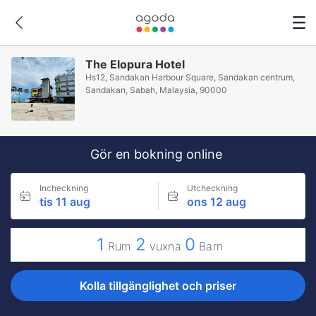
The Elopura Hotel
Hs12, Sandakan Harbour Square, Sandakan centrum,
Sandakan, Sabah, Malaysia, 90000
Gör en bokning online
Incheckning
Utcheckning
tis 11 aug
ons 12 aug
1
2
0
Rum
vuxna
Barn
Kolla tillgänglighet och priser