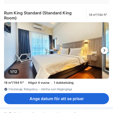
Rum King Standard (Standard King
18 m²/194 ft²
Room)
1/12
18 m²/194 ft²
Högst 4 vuxna
1 dubbelsäng
Fönster
Rökpolicy - rökfria rum tillgängliga
Ange datum för att se priser