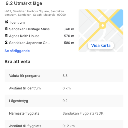
9.2
Utmärkt läge
Hs12, Sandakan Harbour Square, Sandakan
centrum, Sandakan, Sabah, Malaysia, 90000
I centrum
Sandakan Heritage Museum
340 m
Agnes Keith House
570 m
Sandakan Japanese Cemetery
580 m
Visa karta
Se närliggande
Bra att veta
Valuta för pengarna
8.8
Avstånd till centrum
0 km
Lägesbetyg
9.2
Närmaste flygplats
Sandakan Flygplats (SDK)
Avstånd till flygplats
9,12 km