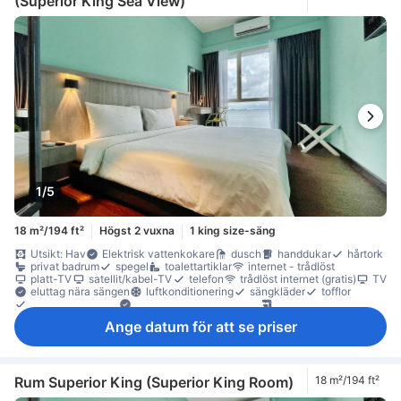
(Superior King Sea View)
1/5
18 m²/194 ft²
Högst 2 vuxna
1 king size-säng
Utsikt: Hav
Elektrisk vattenkokare
dusch
handdukar
hårtork
privat badrum
spegel
toalettartiklar
internet - trådlöst
platt-TV
satellit/kabel-TV
telefon
trådlöst internet (gratis)
TV
eluttag nära sängen
luftkonditionering
sängkläder
tofflor
väckningsservice
Motionscykel (uthyrning)
gratis snabbkaffe
gratis te
gratis vatten på flaska
anslutande rum
Fönster
Ange datum för att se priser
Fönster som kan öppnas
högt belägen våning
papperskorgar
skrivbord
trä/parkettgolv
översta våningen
garderob
klädhängare
möjlighet att stryka kläder
individuell luftkonditionering
rökdetektor
Rökpolicy - rökfria rum tillgängliga
Säkerhets-/skyddsfunktioner
Rum Superior King (Superior King Room)
18 m²/194 ft²
tillgängligt via hiss