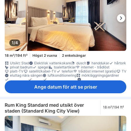
1/4
18 m²/194 ft²
Högst 2 vuxna
2 enkelsängar
Utsikt: Stad
Elektrisk vattenkokare
dusch
handdukar
hårtork
privat badrum
spegel
toalettartiklar
internet - trådlöst
platt-TV
satellit/kabel-TV
telefon
trådlöst internet (gratis)
TV
eluttag nära sängen
luftkonditionering
mörkläggningsgardiner
sängkläder
tofflor
väckningsservice
Motionscykel (uthyrning)
gratis snabbkaffe
gratis te
gratis vatten på flaska
Ange datum för att se priser
kaffe-/tekokare
Vattenkokare
Fönster
Fönster som kan öppnas
högt belägen våning
papperskorgar
skrivbord
trä/parkettgolv
översta våningen
garderob
klädhängare
möjlighet att stryka kläder
individuell luftkonditionering
rökdetektor
Säkerhets-/skyddsfunktioner
tillgängligt via hiss
Rum King Standard med utsikt över
18 m²/194 ft²
staden (Standard King City View)