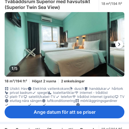
Tvåbäddsrum Superior med havsutsikt
18 m²/194 ft²
(Superior Twin Sea View)
1/5
18 m²/194 ft²
Högst 2 vuxna
2 enkelsängar
Utsikt: Hav
Elektrisk vattenkokare
dusch
handdukar
hårtork
privat badrum
spegel
toalettartiklar
internet - trådlöst
platt-TV
satellit/kabel-TV
telefon
trådlöst internet (gratis)
TV
eluttag nära sängen
luftkonditionering
mörkläggningsgardiner
sängkläder
tofflor
väckningsservice
Motionscykel (uthyrning)
gratis snabbkaffe
gratis te
gratis vatten på flaska
Ange datum för att se priser
kaffe-/tekokare
Vattenkokare
anslutande rum
Fönster
Fönster som kan öppnas
högt belägen våning
papperskorgar
skrivbord
trä/parkettgolv
översta våningen
garderob
klädhängare
möjlighet att stryka kläder
individuell luftkonditionering
rökdetektor