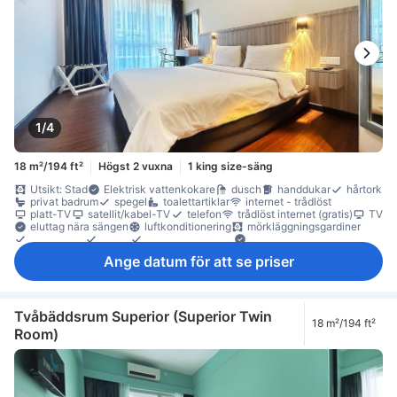
1/4
18 m²/194 ft²
Högst 2 vuxna
1 king size-säng
Utsikt: Stad
Elektrisk vattenkokare
dusch
handdukar
hårtork
privat badrum
spegel
toalettartiklar
internet - trådlöst
platt-TV
satellit/kabel-TV
telefon
trådlöst internet (gratis)
TV
eluttag nära sängen
luftkonditionering
mörkläggningsgardiner
sängkläder
tofflor
väckningsservice
Motionscykel (uthyrning)
gratis snabbkaffe
gratis te
gratis vatten på flaska
Ange datum för att se priser
kaffe-/tekokare
Vattenkokare
Fönster
Fönster som kan öppnas
högt belägen våning
papperskorgar
skrivbord
trä/parkettgolv
översta våningen
garderob
klädhängare
möjlighet att stryka kläder
individuell luftkonditionering
rökdetektor
Rökpolicy - rökfria rum tillgängliga
Tvåbäddsrum Superior (Superior Twin
18 m²/194 ft²
Säkerhets-/skyddsfunktioner
tillgängligt via hiss
Room)