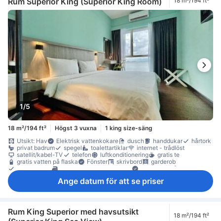
Rum Superior King (Superior King Room)
18 m²/194 ft²
Säkerhets-/skyddsfunktioner
tillgängligt via hiss
1/5
18 m²/194 ft²
Högst 3 vuxna
1 king size-säng
Utsikt: Hav
Elektrisk vattenkokare
dusch
handdukar
hårtork
privat badrum
spegel
toalettartiklar
internet - trådlöst
satellit/kabel-TV
telefon
luftkonditionering
gratis te
gratis vatten på flaska
Fönster
skrivbord
garderob
klädhängare
möjlighet att stryka kläder
Barnsäng (på begäran)
Rökpolicy - rökfria rum tillgängliga
Ange datum för att se priser
Rum King Superior med havsutsikt
18 m²/194 ft²