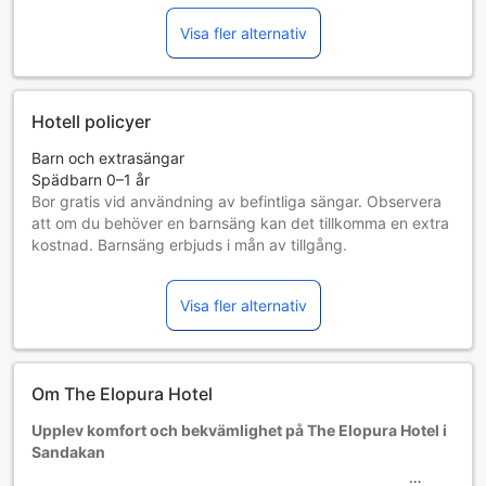
Visa fler alternativ
Hotell policyer
Barn och extrasängar
Spädbarn 0–1 år
Bor gratis vid användning av befintliga sängar. Observera
att om du behöver en barnsäng kan det tillkomma en extra
kostnad. Barnsäng erbjuds i mån av tillgång.
Barn 2–6 år
Bor gratis om befintliga sängar används.
Visa fler alternativ
Gäster 7 år och äldre betraktas som vuxna
Tillgång av extrasängar beror på vilket rum du väljer. Var
god kontrollera rummets beläggning för mer information.
Vid bokning av fler än 5 rum är det möjligt att andra regler
Om The Elopura Hotel
och tillägg gäller.
Upplev komfort och bekvämlighet på The Elopura Hotel i
Sandakan