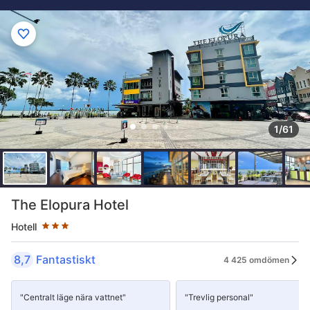
1/61
Stjärnklassificering: 3 stjärnor
The Elopura Hotel
Hotell
8,7
Fantastiskt
4 425 omdömen
"Centralt läge nära vattnet"
"Trevlig personal"