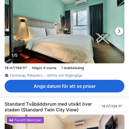
1/5
18 m²/194 ft²
Högst 4 vuxna
1 dubbelsäng
Fönster
Rökpolicy - rökfria rum tillgängliga
Ange datum för att se priser
Standard Tvåbäddsrum med utsikt över
18 m²/194 ft²
staden (Standard Twin City View)
Favorit bland par