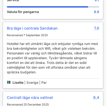
The Elopura Hotel erbjuder en rad bekvämlighetsfaciliteter
som gör din vistelse både bekväm och minnesvärd. En av
de mest uppskattade tjänsterna är det kostnadsfria Wi-Fi
Valuta för pengarna
8.8
som finns tillgängligt i alla rum, vilket gör att du kan hålla
kontakten med nära och kära eller arbeta ostört under din
vistelse. Dessutom finns det Wi-Fi i de offentliga
Bra läge i centrala Sandakan
7,6
utrymmena, vilket ger dig möjlighet att surfa på nätet eller
planera dina aktiviteter i Sandakan medan du njuter av
Recenserad 7 September 2025
hotellets atmosfär.
För att ytterligare underlätta din vistelse erbjuder hotellet
Hotellet har ett utmärkt läge och erbjuder rymliga rum med
också bagageförvaring, vilket är perfekt för gäster som
bra bekvämligheter och Wifi, vilket gör vistelsen bekväm.
anländer innan incheckning eller som vill utforska staden
Personalen var vänlig och tillmötesgående, vilket bidrar till
efter att ha checkat ut. Med daglig städning kan du vara
en positivt till upplevelsen. Tyvärr lämnade sängens
säker på att ditt rum alltid är fräscht och välkomnande,
komfort en del att önska. Trots detta är det en solid
vilket bidrar till en avkopplande miljö. På The Elopura Hotel
valmöjlighet för den som vill utforska området utan att
är varje detalj genomtänkt för att säkerställa att du får en
spräcka budgeten.
bekväm och trevlig upplevelse.
Lisette
|
Sverige | Par
Rumfaciliteter på The Elopura Hotel
På The Elopura Hotel i Sandakan kan du förvänta dig en
Centralt läge nära vattnet
8,4
bekväm och avkopplande vistelse med moderna rum som
är utrustade med alla nödvändiga faciliteter. Varje rum är
Recenserad 25 December 2025