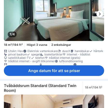
1/4
18 m²/194 ft²
Högst 3 vuxna
2 enkelsängar
Utsikt: Hav
Elektrisk vattenkokare
dusch
handdukar
hårtork
privat badrum
spegel
toalettartiklar
internet - trådlöst
satellit/kabel-TV
telefon
trådlöst internet (gratis)
trådlöst internet - avgift tillkommer
luftkonditionering
mörkläggningsgardiner
gratis vatten på flaska
Fönster
Fönster som kan öppnas
skrivbord
garderob
klädhängare
Ange datum för att se priser
möjlighet att stryka kläder
Barnsäng (på begäran)
Tvåbäddsrum Standard (Standard Twin
18 m²/194 ft²
Room)