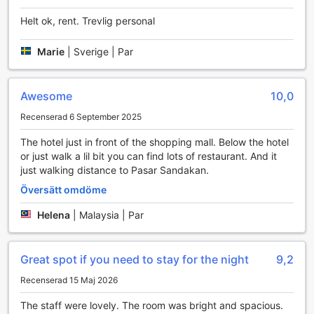
försett med luftkonditionering för att säkerställa en
Helt ok, rent. Trevlig personal
behaglig temperatur oavsett väder utanför. Du kan njuta av
din favoritfilm med inhouse-filmer eller koppla av med
satellit- och kabel-TV. För din bekvämlighet finns det även
Marie
|
Sverige | Par
en minibar och ett kylskåp för att hålla dina drycker kalla,
samt en kaffemaskin och te-kokare för att brygga en varm
kopp kaffe eller te närhelst du önskar. Dessutom erbjuds
Awesome
10,0
gratis flaskvatten och instant kaffe för att göra din vistelse
Recenserad 6 September 2025
ännu mer bekväm.
Rummen har också en egen balkong eller terrass där du
The hotel just in front of the shopping mall. Below the hotel
kan njuta av utsikten och den friska luften. För att
or just walk a lil bit you can find lots of restaurant. And it
säkerställa din komfort är rummen utrustade med
just walking distance to Pasar Sandakan.
blackoutgardiner, lyxiga sängkläder och fräscha
Översätt omdöme
handdukar. Badrummen är försedda med högkvalitativa
toalettartiklar och en hårtork, vilket gör det enkelt att
Helena
|
Malaysia | Par
fräscha upp sig efter en dag av äventyr. Varje morgon kan
du även se fram emot en daglig tidning för att hålla dig
uppdaterad om vad som händer i världen. På The Elopura
Great spot if you need to stay for the night
9,2
Hotel är varje detalj utformad för att ge dig en minnesvärd
och njutbar upplevelse.
Recenserad 15 Maj 2026
Matupplevelser på The Elopura Hotel
The staff were lovely. The room was bright and spacious.