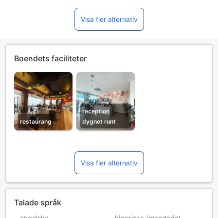
Visa fler alternativ
Boendets faciliteter
reception
restaurang
dygnet runt
Visa fler alternativ
Talade språk
engelska
kinesiska (mandarin)