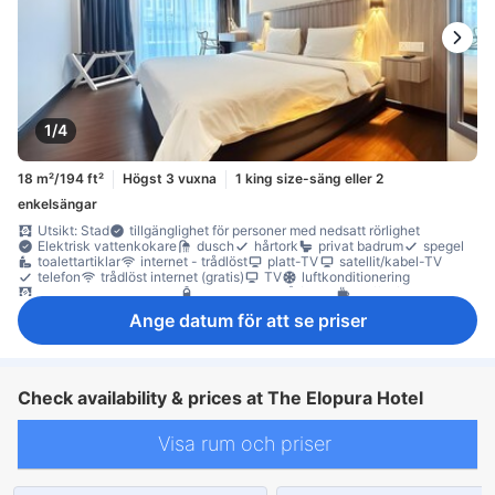
1/4
18 m²/194 ft²
Högst 3 vuxna
1 king size-säng eller 2
enkelsängar
Utsikt: Stad
tillgänglighet för personer med nedsatt rörlighet
Elektrisk vattenkokare
dusch
hårtork
privat badrum
spegel
toalettartiklar
internet - trådlöst
platt-TV
satellit/kabel-TV
telefon
trådlöst internet (gratis)
TV
luftkonditionering
mörkläggningsgardiner
gratis vatten på flaska
kaffe-/tekokare
minibar
daglig städning
Fönster
Fönster som kan öppnas
Ange datum för att se priser
skrivbord
garderob
klädhängare
möjlighet att stryka kläder
Barnsäng (på begäran)
värdeskåp på rummet
Check availability & prices at The Elopura Hotel
Visa rum och priser