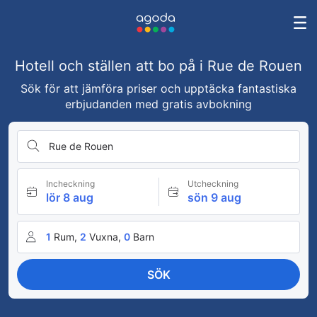
Hotell och ställen att bo på i Rue de Rouen
Sök för att jämföra priser och upptäcka fantastiska
erbjudanden med gratis avbokning
Rue de Rouen
Incheckning
Utcheckning
lör 8 aug
sön 9 aug
1
Rum,
2
Vuxna,
0
Barn
SÖK