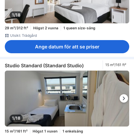
1/18
29 m²/312 ft²
Högst 2 vuxna
1 queen size-säng
Utsikt: Trädgård
Ange datum för att se priser
Studio Standard (Standard Studio)
15 m²/161 ft²
1/18
15 m²/161 ft²
Högst 1 vuxen
1 enkelsäng