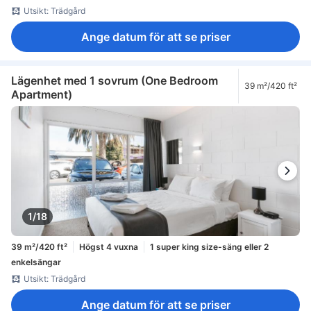
Utsikt: Trädgård
Ange datum för att se priser
Lägenhet med 1 sovrum (One Bedroom
39 m²/420 ft²
Apartment)
1/18
39 m²/420 ft²
Högst 4 vuxna
1 super king size-säng eller 2
enkelsängar
Utsikt: Trädgård
Ange datum för att se priser