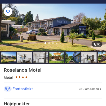
1/70
Stjärnklassificering: 4 stjärnor
Roselands Motel
Motell
8,6
Fantastiskt
350 omdömen
Höjdpunkter