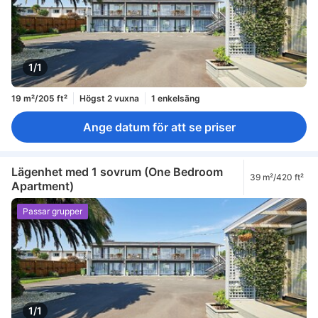
1/1
19 m²/205 ft²
Högst 2 vuxna
1 enkelsäng
Ange datum för att se priser
Lägenhet med 1 sovrum (One Bedroom
39 m²/420 ft²
Apartment)
Passar grupper
1/1