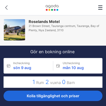
Roselands Motel
21 Brown Street, Tauranga centrum, Tauranga, Bay of
Plenty, Nya Zeeland, 3110
Gör en bokning online
Incheckning
Utcheckning
sön 9 aug
mån 10 aug
1
2
0
Rum
vuxna
Barn
Kolla tillgänglighet och priser