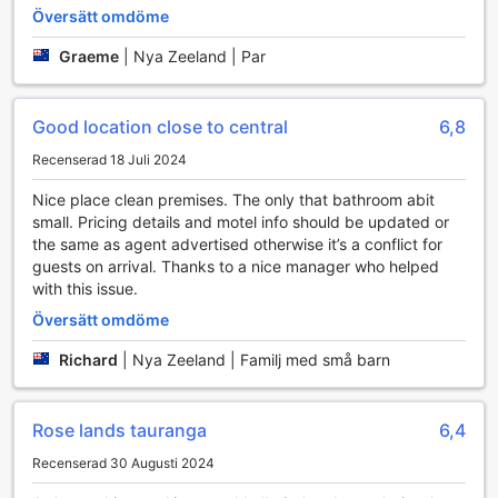
onödig stress.
Översätt omdöme
För att säkerställa att du alltid har en ren och fräsch miljö
att återvända till, erbjuder Roselands Motel daglig städning
Graeme
|
Nya Zeeland | Par
samt tvätt- och kemtvättstjänster. Om du behöver något
speciellt, kan du alltid vända dig till den hjälpsamma
concierge-tjänsten, som är redo att assistera dig med allt
Good location close to central
6,8
från lokala rekommendationer till bokningar. För gäster som
Recenserad 18 Juli 2024
önskar en avskild plats att njuta av en cigarett, finns det en
särskilt avsedd rökplats. Dessutom erbjuder motellet
Nice place clean premises. The only that bathroom abit
säkerhetsfack för att skydda dina värdesaker, vilket ger
small. Pricing details and motel info should be updated or
dig en extra trygghet under din vistelse.
the same as agent advertised otherwise it’s a conflict for
guests on arrival. Thanks to a nice manager who helped
Transportmöjligheter på Roselands Motel
with this issue.
Översätt omdöme
Roselands Motel i Tauranga erbjuder en rad bekväma
transportfaciliteter som gör din vistelse både smidig och
Richard
|
Nya Zeeland | Familj med små barn
avkopplande. Med en effektiv flygplatstransfer kan du
enkelt ta dig till och från Tauranga Airport, vilket sparar tid
och ger en stressfri start på din resa. För dem som vill
Rose lands tauranga
6,4
utforska den vackra omgivningen, erbjuder motellet även
guidade turer som gör det möjligt att upptäcka lokala
Recenserad 30 Augusti 2024
sevärdheter utan krångel.