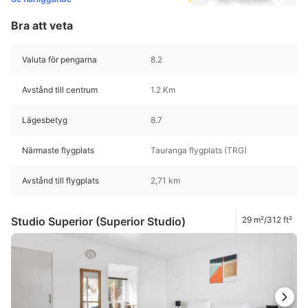
Bra att veta
Valuta för pengarna
8.2
Avstånd till centrum
1.2 Km
Lägesbetyg
8.7
Närmaste flygplats
Tauranga flygplats (TRG)
Avstånd till flygplats
2,71 km
Studio Superior (Superior Studio)
29 m²/312 ft²