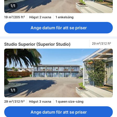
1/1
19 m²/205 ft²
Högst 2 vuxna
1 enkelsäng
Ange datum för att se priser
Studio Superior (Superior Studio)
29 m²/312 ft²
1/1
29 m²/312 ft²
Högst 3 vuxna
1 queen size-säng
Ange datum för att se priser