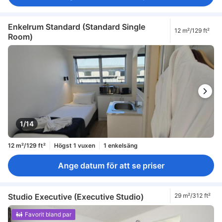
Enkelrum Standard (Standard Single
12 m²/129 ft²
Room)
1/14
12 m²/129 ft²
Högst 1 vuxen
1 enkelsäng
Ange datum för att se priser
Studio Executive (Executive Studio)
29 m²/312 ft²
Favorit bland par