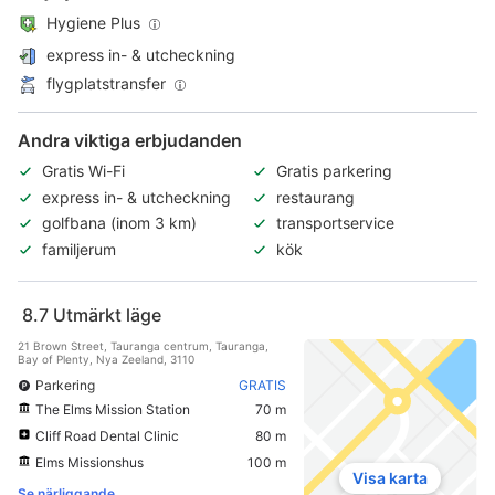
Hygiene Plus
express in- & utcheckning
flygplatstransfer
Andra viktiga erbjudanden
Gratis Wi-Fi
Gratis parkering
express in- & utcheckning
restaurang
golfbana (inom 3 km)
transportservice
familjerum
kök
8.7
Utmärkt läge
21 Brown Street, Tauranga centrum, Tauranga,
Bay of Plenty, Nya Zeeland, 3110
Parkering
GRATIS
The Elms Mission Station
70 m
Cliff Road Dental Clinic
80 m
Elms Missionshus
100 m
Visa karta
Se närliggande