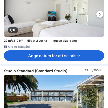
1/10
29 m²/312 ft²
Högst 2 vuxna
1 queen size-säng
Utsikt: Trädgård
Ange datum för att se priser
Studio Standard (Standard Studio)
19 m²/205 ft²