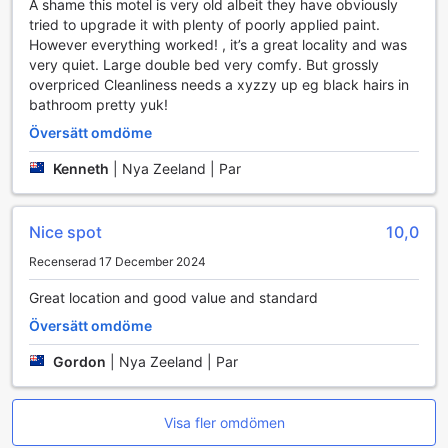
För att ytterligare underlätta din vistelse erbjuder
A shame this motel is very old albeit they have obviously
Roselands Motel valetparkering och en rymlig
tried to upgrade it with plenty of poorly applied paint.
parkeringsplats på plats, helt gratis. Detta innebär att du
However everything worked! , it’s a great locality and was
kan parkera din bil bekvämt och utan extra kostnad, vilket
very quiet. Large double bed very comfy. But grossly
är en stor fördel för bilburna gäster. Dessutom finns det en
overpriced Cleanliness needs a xyzzy up eg black hairs in
shuttle service tillgänglig för att ta dig till olika destinationer
bathroom pretty yuk!
i området, samt biljettservice för att göra det enkelt att
Översätt omdöme
boka aktiviteter och attraktioner. Med dessa
transportmöjligheter är Roselands Motel det perfekta valet
Kenneth
|
Nya Zeeland | Par
för både affärsresenärer och semesterfirare.
Upplev Bekvämlighet och Avkoppling på Roselands
Nice spot
10,0
Motel
Recenserad 17 December 2024
Roselands Motel erbjuder en oas av komfort och
Great location and good value and standard
avkoppling med sina välutrustade rum. Varje rum är
utrustat med en modern TV med satellit- och kabelkanaler,
Översätt omdöme
vilket ger dig möjlighet att njuta av inhouse-filmer under din
vistelse. För att göra din tid ännu mer avkopplande finns
Gordon
|
Nya Zeeland | Par
det även en separat vardagsrum där du kan koppla av
efter en lång dag av utforskande. Rummen är designade
med mörkläggningsgardiner för att säkerställa en god natts
Visa fler omdömen
sömn, oavsett tid på dygnet.