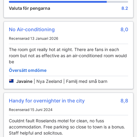
möjlighet att upptäcka den naturliga skönheten i Tauranga.
Valuta för pengarna
8.2
Trädgården är utrustad med bekväma sittgrupper där du
kan slå dig ner med en bok eller bara njuta av den friska
luften och den stilla atmosfären.
No Air-conditioning
8,0
För dem som söker lite mer aktivitet erbjuder trädgården
också utrymme för spel och sociala sammankomster. Här
Recenserad 13 Januari 2026
kan familjer och vänner samlas för att spela utomhusspel
och skapa minnen tillsammans. Oavsett om du vill ha en
The room got really hot at night. There are fans in each
lugn stund för dig själv eller en livlig samling med nära och
room but not as effective as an air-conditioned room would
kära, så är Roselands Motels trädgård en idealisk plats för
be
alla typer av underhållning.
Översätt omdöme
Bekvämlighetsfaciliteter på Roselands Motel
Javaine
|
Nya Zeeland | Familj med små barn
Roselands Motel erbjuder en rad bekvämlighetsfaciliteter
som gör din vistelse i Tauranga både bekväm och
Handy for overnighter in the city
8,8
minnesvärd. Med gratis Wi-Fi i alla rum och offentliga
områden kan du enkelt hålla kontakten med nära och kära
Recenserad 15 Juni 2024
eller planera dina äventyr i området. För dem som reser
Couldnt fault Roselands motel for clean, no fuss
med mycket bagage eller behöver extra hjälp, erbjuder
accommodation. Free parking so close to town is a bonus.
motellet bagageförvaring och express in- och utcheckning,
Staff helpful and solicitous.
vilket gör att du kan fokusera på att njuta av din resa utan