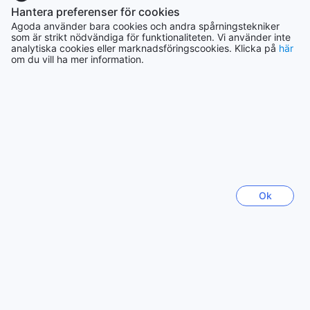
Hantera preferenser för cookies
Agoda använder bara cookies och andra spårningstekniker
Seoul
som är strikt nödvändiga för funktionaliteten. Vi använder inte
Sydkorea
analytiska cookies eller marknadsföringscookies. Klicka på
här
om du vill ha mer information.
Jeju
Sydkorea
Bali
Indonesien
Chiang Mai
Thailand
Ok
Sapporo
Japan
Visa mer
Se alla