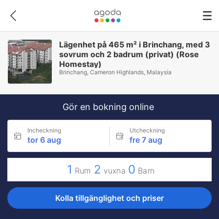
Lägenhet på 465 m² i Brinchang, med 3
sovrum och 2 badrum (privat) (Rose
Homestay)
Brinchang, Cameron Highlands, Malaysia
Gör en bokning online
Incheckning
Utcheckning
tor 6 aug
fre 7 aug
1
2
0
Rum
vuxna
Barn
Kolla tillgänglighet och priser