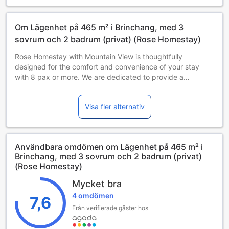
Om Lägenhet på 465 m² i Brinchang, med 3
sovrum och 2 badrum (privat) (Rose Homestay)
Rose Homestay with Mountain View is thoughtfully
designed for the comfort and convenience of your stay
with 8 pax or more. We are dedicated to provide a
memorable experience for each and every one of our
guest, including you.
Visa fler alternativ
Surrounded by the best food that Brinchang New Town has
to offer, easily accessible to you to enjoy! It is easily
accessible to the attractions with just a 10 mins to 20 mins
Användbara omdömen om Lägenhet på 465 m² i
driving distance.
Brinchang, med 3 sovrum och 2 badrum (privat)
(Rose Homestay)
Mycket bra
4 omdömen
7,6
Från verifierade gäster hos