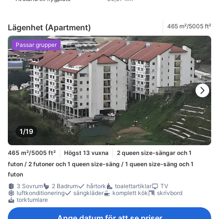
Lägenhet (Apartment)
465 m²/5005 ft²
Passar grupper
1/19
465 m²/5005 ft²
Högst 13 vuxna
2 queen size-sängar och 1
futon / 2 futoner och 1 queen size-säng / 1 queen size-säng och 1
futon
3 Sovrum
2 Badrum
hårtork
toalettartiklar
TV
luftkonditionering
sängkläder
komplett kök
skrivbord
torktumlare
Ange datum för att se priser