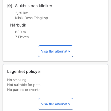
Sjukhus och kliniker
2,29 km
Klinik Desa Tringkap
Närbutik
630 m
7 Eleven
Visa fler alternativ
Lägenhet policyer
No smoking
Not suitable for pets
No parties or events
Check-in is anytime after 3PM
Visa fler alternativ