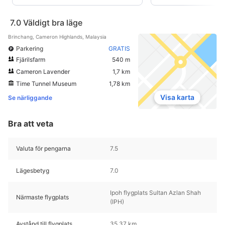
7.0
Väldigt bra läge
Brinchang, Cameron Highlands, Malaysia
Parkering
GRATIS
Fjärilsfarm
540 m
Cameron Lavender
1,7 km
Time Tunnel Museum
1,78 km
Visa karta
Se närliggande
Bra att veta
Valuta för pengarna
7.5
Lägesbetyg
7.0
Ipoh flygplats Sultan Azlan Shah
Närmaste flygplats
(IPH)
Avstånd till flygplats
35,37 km