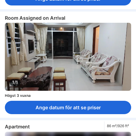
Room Assigned on Arrival
1/1
Högst 3 vuxna
Ange datum för att se priser
Apartment
86 m²/926 ft²