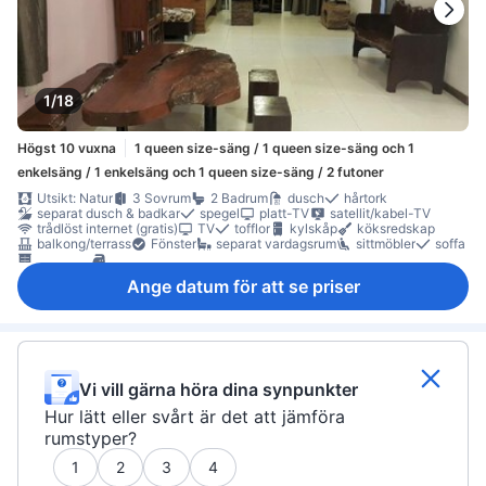
1/18
Högst 10 vuxna
1 queen size-säng / 1 queen size-säng och 1
enkelsäng / 1 enkelsäng och 1 queen size-säng / 2 futoner
Utsikt: Natur
3 Sovrum
2 Badrum
dusch
hårtork
separat dusch & badkar
spegel
platt-TV
satellit/kabel-TV
trådlöst internet (gratis)
TV
tofflor
kylskåp
köksredskap
balkong/terrass
Fönster
separat vardagsrum
sittmöbler
soffa
garderob
möjlighet att stryka kläder
rökpolicy - rum för rökare tillgängliga
Ange datum för att se priser
Vi vill gärna höra dina synpunkter
Hur lätt eller svårt är det att jämföra
rumstyper?
1
2
3
4