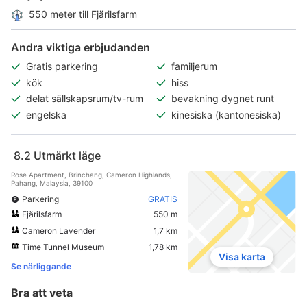
550 meter till Fjärilsfarm
Andra viktiga erbjudanden
Gratis parkering
familjerum
kök
hiss
delat sällskapsrum/tv-rum
bevakning dygnet runt
engelska
kinesiska (kantonesiska)
8.2
Utmärkt läge
Rose Apartment, Brinchang, Cameron Highlands,
Pahang, Malaysia, 39100
Parkering
GRATIS
Fjärilsfarm
550 m
Cameron Lavender
1,7 km
Time Tunnel Museum
1,78 km
Visa karta
Se närliggande
Bra att veta