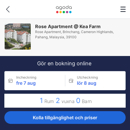
Rose Apartment @ Kea Farm
Rose Apartment, Brinchang, Cameron Highlands,
Pahang, Malaysia, 39100
Gör en bokning online
Incheckning
Utcheckning
fre 7 aug
lör 8 aug
1
2
0
Rum
vuxna
Barn
Kolla tillgänglighet och priser