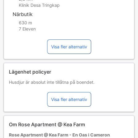
Klinik Desa Tringkap
Närbutik
630 m
7 Eleven
Visa fler alternativ
Lägenhet policyer
Husdjur är absolut inte tillåtna på boendet.
Barn och extrasängar
Spädbarn 0–0 år
Visa fler alternativ
Bor gratis vid användning av befintliga sängar. Observera
att om du behöver en barnsäng kan det tillkomma en extra
kostnad. Barnsäng erbjuds i mån av tillgång.
Barn 1–12 år
Om Rose Apartment @ Kea Farm
Bor gratis om befintliga sängar används.
Gäster 13 år och äldre betraktas som vuxna
Rose Apartment @ Kea Farm - En Oas i Cameron
Tillgång av extrasängar beror på vilket rum du väljer. Var