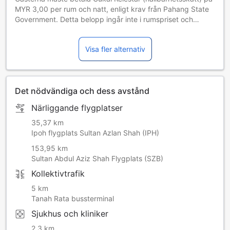
MYR 3,00 per rum och natt, enligt krav från Pahang State
Government. Detta belopp ingår inte i rumspriset och
kommer att betalas direkt till hotellet. (Detta innehåll har
maskinöversatts.)
Visa fler alternativ
Det nödvändiga och dess avstånd
Närliggande flygplatser
35,37 km
Ipoh flygplats Sultan Azlan Shah (IPH)
153,95 km
Sultan Abdul Aziz Shah Flygplats (SZB)
Kollektivtrafik
5 km
Tanah Rata bussterminal
Sjukhus och kliniker
2,3 km