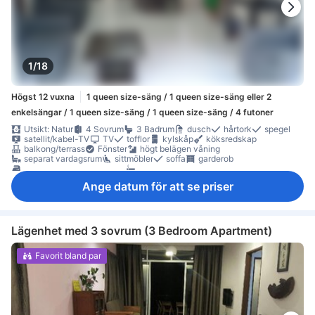
1/18
Högst 12 vuxna
1 queen size-säng / 1 queen size-säng eller 2
enkelsängar / 1 queen size-säng / 1 queen size-säng / 4 futoner
Utsikt: Natur
4 Sovrum
3 Badrum
dusch
hårtork
spegel
satellit/kabel-TV
TV
tofflor
kylskåp
köksredskap
balkong/terrass
Fönster
högt belägen våning
separat vardagsrum
sittmöbler
soffa
garderob
möjlighet att stryka kläder
rökpolicy - rum för rökare tillgängliga
Ange datum för att se priser
Lägenhet med 3 sovrum (3 Bedroom Apartment)
Favorit bland par