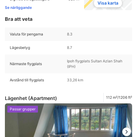
Visa karta
Se närliggande
Bra att veta
Valuta för pengarna
8.3
Lägesbetyg
8.7
Ipoh flygplats Sultan Azlan Shah
Närmaste flygplats
(IPH)
Avstånd till flygplats
33,26 km
Lägenhet (Apartment)
112 m²/1206 ft²
Passar grupper