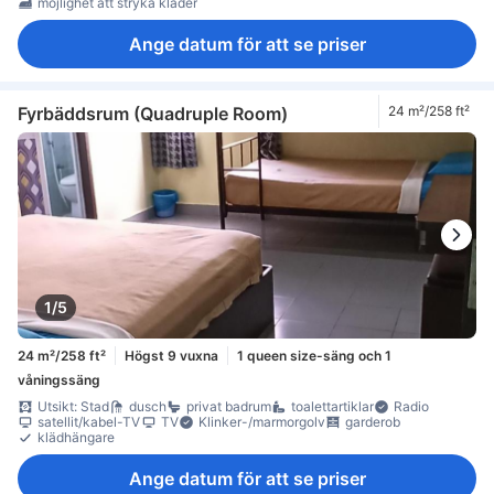
möjlighet att stryka kläder
Ange datum för att se priser
Fyrbäddsrum (Quadruple Room)
24 m²/258 ft²
1/5
24 m²/258 ft²
Högst 9 vuxna
1 queen size-säng och 1
våningssäng
Utsikt: Stad
dusch
privat badrum
toalettartiklar
Radio
satellit/kabel-TV
TV
Klinker-/marmorgolv
garderob
klädhängare
Ange datum för att se priser