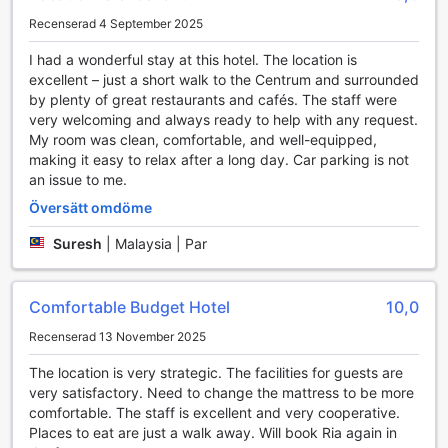
Recenserad 4 September 2025
Ria Cameron Hotel erbjuder en perfekt tillflyktsort i de
vackra Cameron Highlands, där varje rum är utformat för
I had a wonderful stay at this hotel. The location is
att ge dig en oas av lugn och bekvämlighet. Varje rum är
excellent – just a short walk to the Centrum and surrounded
utrustat med en modern television och satellit-/kabel-TV,
by plenty of great restaurants and cafés. The staff were
vilket ger dig möjlighet att njuta av dina favoritprogram
very welcoming and always ready to help with any request.
efter en dag av utforskande. För att göra din vistelse ännu
My room was clean, comfortable, and well-equipped,
mer bekväm, finns det även ett kylskåp i varje rum, perfekt
making it easy to relax after a long day. Car parking is not
för att förvara kalla drycker eller snacks som du kan njuta
an issue to me.
av när du kopplar av på din privata balkong eller terrass.
Översätt omdöme
Balkongen eller terrassen erbjuder en fantastisk utsikt över
de omgivande gröna kullarna, där du kan ta en kopp te och
Suresh
|
Malaysia | Par
njuta av den friska bergsluften. Rummet är även försett
med noggrant utvalda toalettartiklar och mjuka handdukar,
vilket ger en extra touch av lyx och omtanke. Ria Cameron
Comfortable Budget Hotel
10,0
Hotel strävar efter att skapa en oförglömlig upplevelse för
sina gäster, och med dessa faciliteter kan du verkligen
Recenserad 13 November 2025
känna dig som hemma under din vistelse.
The location is very strategic. The facilities for guests are
very satisfactory. Need to change the mattress to be more
Ria Cameron Hotels rumutbud
comfortable. The staff is excellent and very cooperative.
Places to eat are just a walk away. Will book Ria again in
Ria Cameron Hotel erbjuder en rad olika rumstyper som