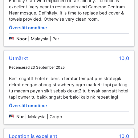
Friendly staff who explained details clearly. Location is
valet för både affärsresenärer och semesterfirare som
excellent. Very near to restaurants and Cameron Centrum.
söker en smidig och bekväm vistelse i de vackra Cameron
Near mosque. Definitely, it is time to replace bed cover &
Highlands.
towels provided. Otherwise very clean room.
Transportmöjligheter på Ria Cameron Hotel
Översätt omdöme
Ria Cameron Hotel erbjuder sina gäster bekväma
Noor
|
Malaysia | Par
transportmöjligheter med ett välutrustat parkeringsområde
på plats. Denna service gör det enkelt för dem som reser
med bil att parkera sina fordon tryggt och bekvämt under
Utmärkt
10,0
sin vistelse. Hotellets parkeringsfaciliteter är utformade för
Recenserad 23 September 2025
att ge enkel åtkomst till hotellet, så att du kan njuta av din
tid i Cameron Highlands utan att behöva oroa dig för
Best sngattt hotel ni bersih teratur tempat pun strategik
parkering.
dekat dengan abang strawberry agro markett tapi parking
Det är viktigt att notera att det tillkommer avgifter för
tu macam payah sikit sebab dekat2 tu bnyak sangatt hotel
parkeringen, vilket gör det möjligt för hotellet att
tapi owner tu baikk sngatt berbaloi kalo nk repeat lagi
upprätthålla en hög standard på sina faciliteter. Genom att
Översätt omdöme
erbjuda en säker och lättillgänglig parkeringslösning, ser
Ria Cameron Hotel till att du kan fokusera på att utforska
Nur
|
Malaysia | Grupp
den fantastiska naturen och de kulturella upplevelserna
som Cameron Highlands har att erbjuda.
Location is excellent
10,0
Upplev komfort och avkoppling på Ria Cameron Hotel