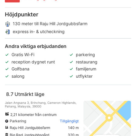
Höjdpunkter
130 meter till Raju Hill Jordgubbsfarm
express in- & utcheckning
Andra viktiga erbjudanden
Gratis Wi-Fi
parkering
reception dygnet runt
restaurang
Golfbana
familjerum
salong
utflykter
8.7
Utmärkt läge
Jalan Angsana 3, Brinchang, Cameron Highlands,
Pahang, Malaysia, 39000
2,21 kilometer från centrum
Parkering
Tillgängligt
Raju Hill Jordgubbsfarm
140 m
Big Red Jordgubbsgård
320 m