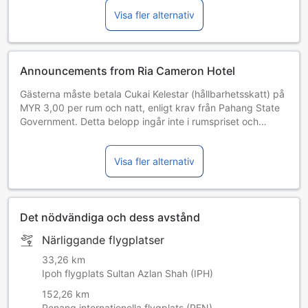
Visa fler alternativ
Announcements from Ria Cameron Hotel
Gästerna måste betala Cukai Kelestar (hållbarhetsskatt) på
MYR 3,00 per rum och natt, enligt krav från Pahang State
Government. Detta belopp ingår inte i rumspriset och
kommer att betalas direkt till hotellet. (Detta innehåll har
maskinöversatts.)
Visa fler alternativ
Det nödvändiga och dess avstånd
Närliggande flygplatser
33,26 km
Ipoh flygplats Sultan Azlan Shah (IPH)
152,26 km
Penang internationella flygplats (PEN)