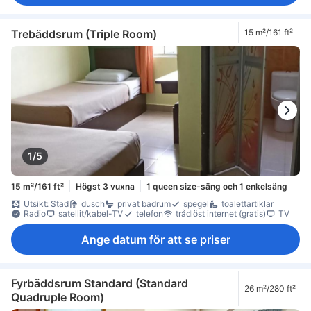
Trebäddsrum (Triple Room)
15 m²/161 ft²
1/5
15 m²/161 ft²
Högst 3 vuxna
1 queen size-säng och 1 enkelsäng
Utsikt: Stad
dusch
privat badrum
spegel
toalettartiklar
Radio
satellit/kabel-TV
telefon
trådlöst internet (gratis)
TV
Ange datum för att se priser
Fyrbäddsrum Standard (Standard
26 m²/280 ft²
Quadruple Room)