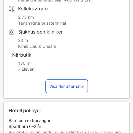
Kollektivtrafik
2,73 km
Tanah Rata bussterminal
Sjukhus och kliniker
20 m
Klinik Liau & Cheam
Närbutik
130 m
7 Eleven
Visa fler alternativ
Hotell policyer
Barn och extrasängar
Spädbarn 0–2 år
Bor gratis vid användning av befintliga sängar. Observera