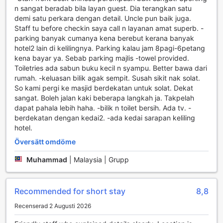
atmosfär och professionell service som gör att du känner
n sangat beradab bila layan guest. Dia terangkan satu
dig som hemma. Oavsett om du är ute efter att förbättra
demi satu perkara dengan detail. Uncle pun baik juga.
ditt handicap eller bara vill njuta av en dag på golfbanan,
Staff tu before checkin saya call n layanan amat superb. -
är Ria Cameron Hotel den perfekta destinationen för
parking banyak cumanya kena berebut kerana banyak
golfentusiaster i Cameron Highlands.
hotel2 lain di kelilingnya. Parking kalau jam 8pagi-6petang
kena bayar ya. Sebab parking majlis -towel provided.
Bekvämlighetsfaciliteter på Ria Cameron Hotel
Toiletries ada sabun buku kecil n syampu. Better bawa dari
rumah. -keluasan bilik agak sempit. Susah sikit nak solat.
Ria Cameron Hotel erbjuder en rad bekvämlighetsfaciliteter
So kami pergi ke masjid berdekatan untuk solat. Dekat
som gör din vistelse både bekväm och minnesvärd.
sangat. Boleh jalan kaki beberapa langkah ja. Takpelah
Hotellet har gratis Wi-Fi i alla rum, vilket gör det enkelt för
dapat pahala lebih haha. -bilik n toilet bersih. Ada tv. -
gästerna att hålla sig uppkopplade, oavsett om de behöver
berdekatan dengan kedai2. -ada kedai sarapan keliling
arbeta, planera sina aktiviteter eller bara surfa på nätet.
hotel.
Dessutom finns det Wi-Fi i de allmänna utrymmena, så att
Översätt omdöme
du kan njuta av en kopp te eller kaffe i lobbyn medan du
surfar på nätet eller delar dina reseupplevelser med vänner
Muhammad
|
Malaysia | Grupp
och familj.
För att ytterligare förbättra gästernas upplevelse erbjuder
Ria Cameron Hotel express in- och utcheckning. Detta
Recommended for short stay
8,8
snabba och effektiva system gör att du kan komma in i ditt
rum eller lämna hotellet utan onödiga fördröjningar. Med
Recenserad 2 Augusti 2026
dessa bekvämligheter är Ria Cameron Hotel det perfekta