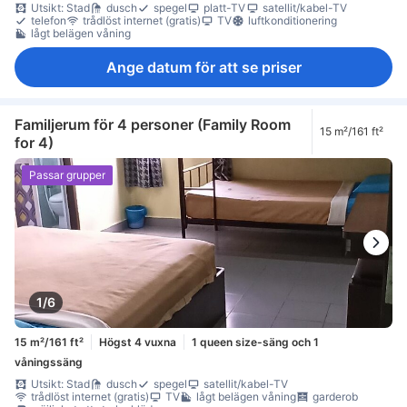
Utsikt: Stad
dusch
spegel
platt-TV
satellit/kabel-TV
telefon
trådlöst internet (gratis)
TV
luftkonditionering
lågt belägen våning
Ange datum för att se priser
Familjerum för 4 personer (Family Room
15 m²/161 ft²
for 4)
Passar grupper
1/6
15 m²/161 ft²
Högst 4 vuxna
1 queen size-säng och 1
våningssäng
Utsikt: Stad
dusch
spegel
satellit/kabel-TV
trådlöst internet (gratis)
TV
lågt belägen våning
garderob