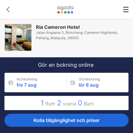
Ria Cameron Hotel
Jalan Angsana 3, Brinchang, Cameron Highlands,
Pahang, Malaysia, 39000
Gör en bokning online
Incheckning
Utcheckning
fre 7 aug
lör 8 aug
1
2
0
Rum
vuxna
Barn
Kolla tillgänglighet och priser