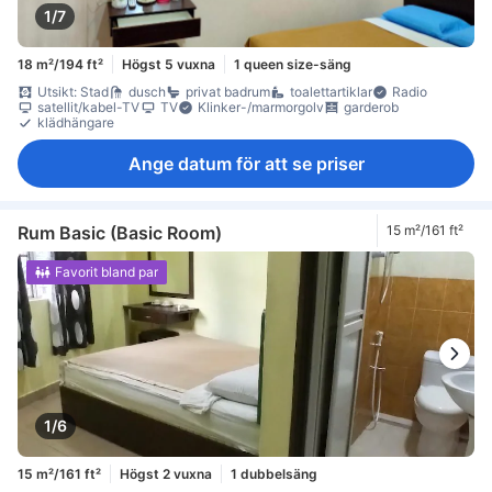
1/7
18 m²/194 ft²
Högst 5 vuxna
1 queen size-säng
Utsikt: Stad
dusch
privat badrum
toalettartiklar
Radio
satellit/kabel-TV
TV
Klinker-/marmorgolv
garderob
klädhängare
Ange datum för att se priser
Rum Basic (Basic Room)
15 m²/161 ft²
Favorit bland par
1/6
15 m²/161 ft²
Högst 2 vuxna
1 dubbelsäng