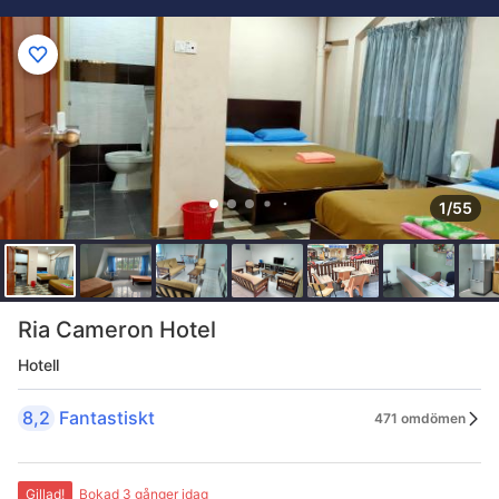
1/55
Ria Cameron Hotel
Hotell
8,2
Fantastiskt
471 omdömen
Gillad!
Bokad 3 gånger idag