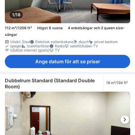
1/18
112 m²/1206 ft²
Högst 8 vuxna
4 enkelsängar och 2 queen size-
sängar
Utsikt: Stad
Elektrisk vattenkokare
dusch
privat badrum
spegel
toalettartiklar
Radio
satellit/kabel-TV
trådlöst internet (gratis)
TV
Ange datum för att se priser
Dubbelrum Standard (Standard Double
18 m²/194 ft²
Room)