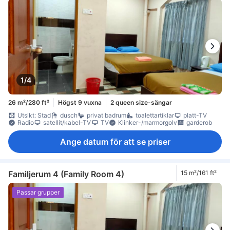
1/4
26 m²/280 ft²
Högst 9 vuxna
2 queen size-sängar
Utsikt: Stad
dusch
privat badrum
toalettartiklar
platt-TV
Radio
satellit/kabel-TV
TV
Klinker-/marmorgolv
garderob
Ange datum för att se priser
Familjerum 4 (Family Room 4)
15 m²/161 ft²
Passar grupper