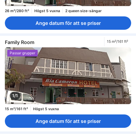
26 m²/280 ft²
Högst 5 vuxna
2 queen size-sängar
Ange datum för att se priser
Family Room
15 m²/161 ft²
Passar grupper
1/1
15 m²/161 ft²
Högst 5 vuxna
Ange datum för att se priser