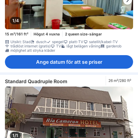
1/4
15 m²/161 ft²
Högst 4 vuxna
2 queen size-sängar
Utsikt: Stad
dusch
spegel
platt-TV
satellit/kabel-TV
trådlöst internet (gratis)
TV
lågt belägen våning
garderob
möjlighet att stryka kläder
Ange datum för att se priser
Standard Quadruple Room
26 m²/280 ft²
1/1