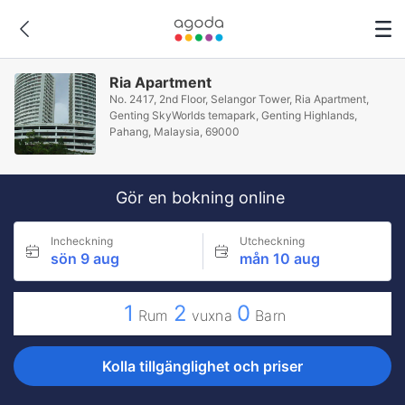
Ria Apartment
No. 2417, 2nd Floor, Selangor Tower, Ria Apartment,
Genting SkyWorlds temapark, Genting Highlands,
Pahang, Malaysia, 69000
Gör en bokning online
Incheckning
Utcheckning
sön 9 aug
mån 10 aug
1
2
0
Rum
vuxna
Barn
Kolla tillgänglighet och priser