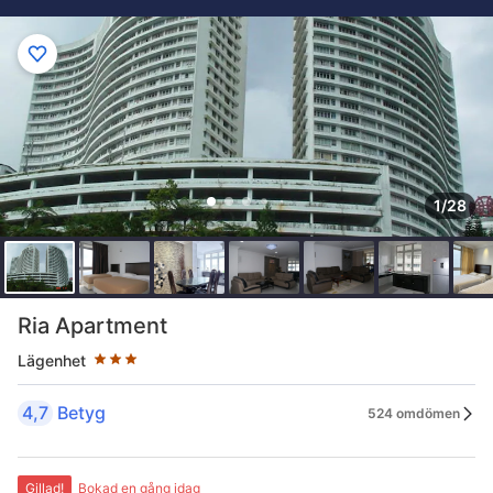
1/28
Stjärnklassificering: 3 stjärnor
Ria Apartment
Lägenhet
4,7
Betyg
524 omdömen
Gillad!
Bokad en gång idag