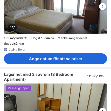
1/7
139 m²/1496 ft²
Högst 10 vuxna
2 enkelsängar och 3
dubbelsängar
Utsikt: Berg
Ange datum för att se priser
Lägenhet med 3 sovrum (3 Bedroom
111 m²/1195
Apartment)
ft²
Passar grupper