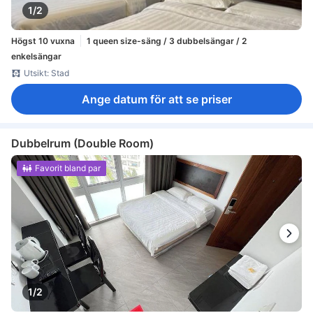
1/2
Högst 10 vuxna
1 queen size-säng / 3 dubbelsängar / 2
enkelsängar
Utsikt: Stad
Ange datum för att se priser
Dubbelrum (Double Room)
Favorit bland par
1/2