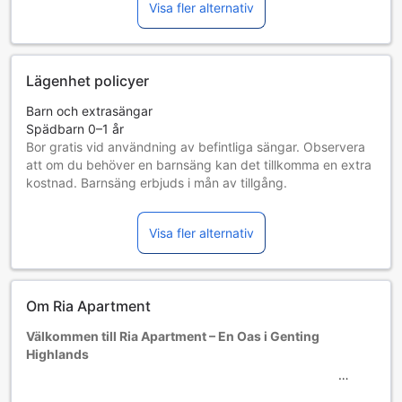
Visa fler alternativ
Lägenhet policyer
Barn och extrasängar
Spädbarn 0–1 år
Bor gratis vid användning av befintliga sängar. Observera
att om du behöver en barnsäng kan det tillkomma en extra
kostnad. Barnsäng erbjuds i mån av tillgång.
Barn 2–11 år
Bor gratis om befintliga sängar används.
Visa fler alternativ
Gäster 12 år och äldre betraktas som vuxna
Tillgång av extrasängar beror på vilket rum du väljer. Var
god kontrollera rummets beläggning för mer information.
Vid bokning av fler än 5 rum är det möjligt att andra regler
Om Ria Apartment
och tillägg gäller.
Välkommen till Ria Apartment – En Oas i Genting
Highlands
Beläget i det natursköna Genting Highlands, Malaysia,