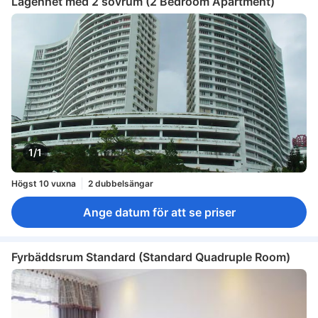
Lägenhet med 2 sovrum (2 Bedroom Apartment)
1/1
Högst 10 vuxna
2 dubbelsängar
Ange datum för att se priser
Fyrbäddsrum Standard (Standard Quadruple Room)