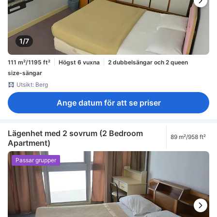
1/7
111 m²/1195 ft²
Högst 6 vuxna
2 dubbelsängar och 2 queen
size-sängar
Utsikt: Berg
Ange datum för att se priser
Lägenhet med 2 sovrum (2 Bedroom
89 m²/958 ft²
Apartment)
Passar grupper