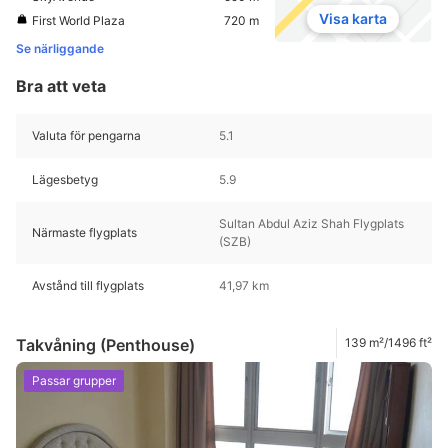
Visa karta
First World Plaza
720 m
Se närliggande
Bra att veta
Valuta för pengarna
5.1
Lägesbetyg
5.9
Sultan Abdul Aziz Shah Flygplats
Närmaste flygplats
(SZB)
Avstånd till flygplats
41,97 km
Takvåning (Penthouse)
139 m²/1496 ft²
Passar grupper