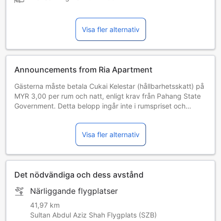
Visa fler alternativ
Announcements from Ria Apartment
Gästerna måste betala Cukai Kelestar (hållbarhetsskatt) på
MYR 3,00 per rum och natt, enligt krav från Pahang State
Government. Detta belopp ingår inte i rumspriset och
kommer att betalas direkt till hotellet. (Detta innehåll har
maskinöversatts.)
Visa fler alternativ
Det nödvändiga och dess avstånd
Närliggande flygplatser
41,97 km
Sultan Abdul Aziz Shah Flygplats (SZB)