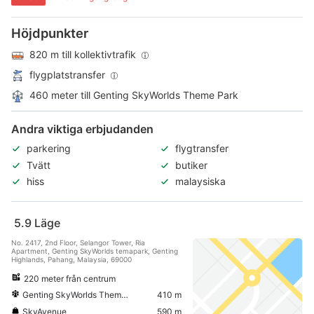
Höjdpunkter
820 m till kollektivtrafik
flygplatstransfer
460 meter till Genting SkyWorlds Theme Park
Andra viktiga erbjudanden
parkering
flygtransfer
Tvätt
butiker
hiss
malaysiska
5.9
Läge
No. 2417, 2nd Floor, Selangor Tower, Ria
Apartment, Genting SkyWorlds temapark, Genting
Highlands, Pahang, Malaysia, 69000
220 meter från centrum
Genting SkyWorlds Theme Park
410 m
SkyAvenue
590 m