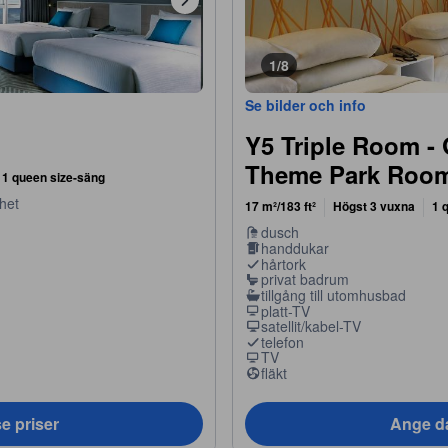
1/8
Se bilder och info
Y5 Triple Room -
Theme Park Roo
r 1 queen size-säng
ghet
17 m²/183 ft²
Högst 3 vuxna
1 
dusch
handdukar
hårtork
privat badrum
tillgång till utomhusbad
platt-TV
satellit/kabel-TV
telefon
TV
fläkt
e priser
Ange da