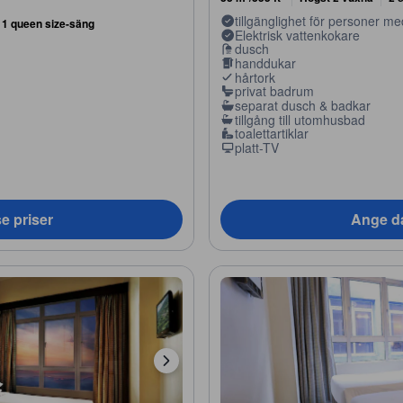
tillgänglighet för personer me
r 1 queen size-säng
Elektrisk vattenkokare
dusch
handdukar
hårtork
privat badrum
separat dusch & badkar
tillgång till utomhusbad
toalettartiklar
platt-TV
e priser
Ange da