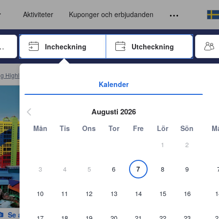
rt en vistelse innan omdömet kan skickas. Betyg och kommentarer som d
ng Highlands
ds
ing Highlands
nds
Välj ditt 
Välj valut
Aktiviteter
Kuponger och erbjudanden
 använd piltangenterna eller tabbtangenten för att navigera, tryck på Enter för 
Incheckning
Utcheckning
Tryck på Enter för att börja navigera genom datumväljaren. Använd pi
g Highlands
(
1 341
)
Boka Resorts World Genting - First World Hotel
Kalender
Augusti 2026
Mån
Tis
Ons
Tor
Fre
Lör
Sön
M
1
2
3
4
5
6
7
8
9
10
11
12
13
14
15
16
1
Se alla foton
17
18
19
20
21
22
23
2