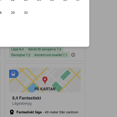
8
29
30
r som du kan förvänta dig
Baserat på 79 444 verifierade omdömen
Betyg för Läge av 10 möjliga
Betyg för Valuta för pengarna av 10 möjliga
Betyg för Renlighet av 10 möjliga
Betyg för Komfort och kvalitet av 10 möjliga
Betyg för Service av 10 möjliga
Betyg för Faciliteter av 10 möjliga
Boendets omdömesbetyg: 7,3 av 10 Mycket bra 79 444 omdömen
7,3
Mycket bra
Läs alla
omdömen
79 444 omdömen
Läge
Valuta för pengarna
Renlighet
Komfort och kvalitet
Service
Faciliteter
8,4
7,0
7,2
6,8
7,1
7,4
Läge 8,4
Valuta för pengarna 7,4
Renlighet 7,2
Komfort och kvalitet 7,1
Det finns 61 ställen på gångavstånd!
tooltip
Mer information om promenader
Nära till kollektivtrafik
tooltip
•
Genting Highlands Bus Terminal är inom 0.68 km
PÅ KARTAN
8,4
Fantastiskt
Lägesbetyg
Fantastiskt läge
-
40 meter från centrum