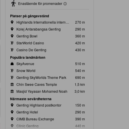
Enastående för promenader
Platser på gångavstånd
Highlands Internationella internatskola
270 m
Kolej Antarabangsa Genting
290 m
Genting Bowl
360 m
StarWorld Casino
420 m
Casino De Genting
430 m
Populära landmärken
SkyAvenue
510 m
Snow World
540 m
Genting SkyWorlds Theme Park
690 m
Chin Swee Caves Temple
1,5 km
Masjid Yayasan Mohamed Noah
3,0 km
Närmaste sevärdheterna
Genting Highland postkontor
150 m
Genting Hotel
290 m
CIMB Bureau Exchange
390 m
Clinic Genting
440 m