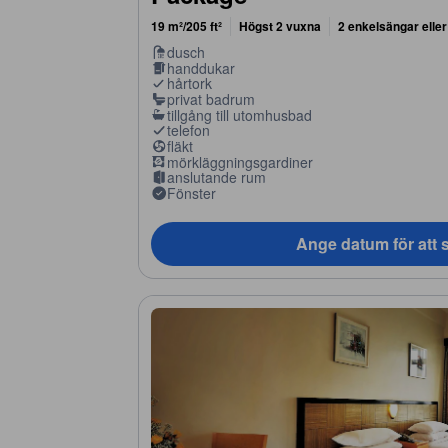
19 m²/205 ft²
Högst 2 vuxna
2 enkelsängar elle
dusch
handdukar
hårtork
privat badrum
tillgång till utomhusbad
telefon
fläkt
mörkläggningsgardiner
anslutande rum
Fönster
Ange datum för att s