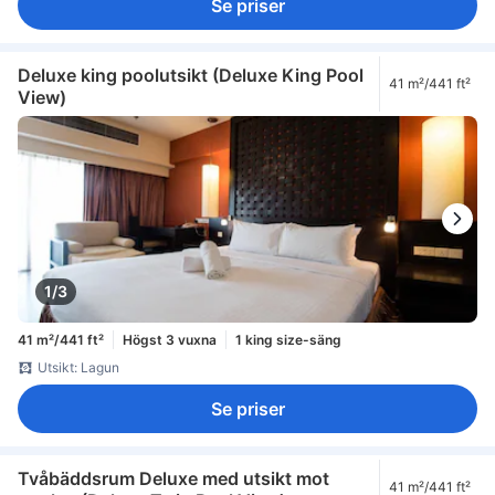
Se priser
Deluxe king poolutsikt (Deluxe King Pool
41 m²/441 ft²
View)
1/3
41 m²/441 ft²
Högst 3 vuxna
1 king size-säng
Utsikt: Lagun
Se priser
Tvåbäddsrum Deluxe med utsikt mot
41 m²/441 ft²