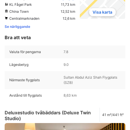
KL Fågel Park
11,73 km
China Town
12,52 km
Visa karta
Centralmarknaden
12,6 km
Se närliggande
Bra att veta
Valuta för pengarna
7.8
Lägesbetyg
9.0
Sultan Abdul Aziz Shah Flygplats
Närmaste flygplats
(SZB)
Avstånd till flygplats
8,63 km
Deluxestudio tvåbäddars (Deluxe Twin
41 m²/441 ft²
Studio)