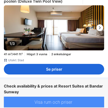
poolen (Deluxe Twin Pool View)
1/3
41 m²/441 ft²
Högst 3 vuxna
2 enkelsängar
Utsikt: Stad
Se priser
Check availability & prices at Resort Suites at Bandar
Sunway
Visa rum och priser