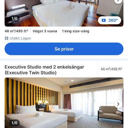
1/6
360°
46 m²/495 ft²
Högst 3 vuxna
1 king size-säng
Utsikt: Lagun
Se priser
Executive Studio med 2 enkelsängar
46 m²/495 ft²
(Executive Twin Studio)
1/6