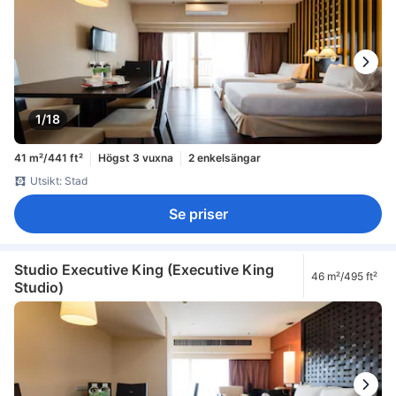
1/18
41 m²/441 ft²
Högst 3 vuxna
2 enkelsängar
Utsikt: Stad
Se priser
Studio Executive King (Executive King
46 m²/495 ft²
Studio)