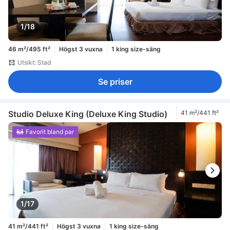
1/18
46 m²/495 ft²
Högst 3 vuxna
1 king size-säng
Utsikt: Stad
Se priser
Studio Deluxe King (Deluxe King Studio)
41 m²/441 ft²
Favorit bland par
1/17
41 m²/441 ft²
Högst 3 vuxna
1 king size-säng