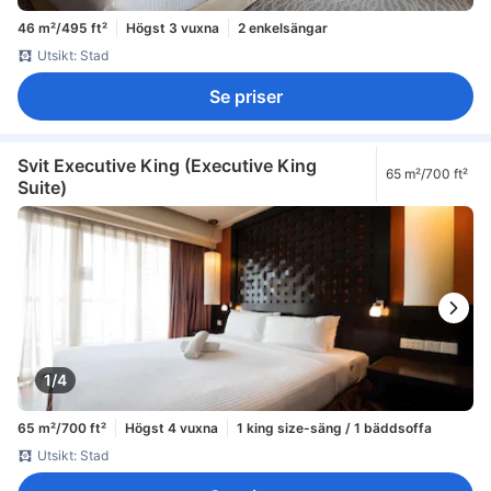
46 m²/495 ft²
Högst 3 vuxna
2 enkelsängar
Utsikt: Stad
Se priser
Svit Executive King (Executive King
65 m²/700 ft²
Suite)
1/4
65 m²/700 ft²
Högst 4 vuxna
1 king size-säng / 1 bäddsoffa
Utsikt: Stad