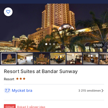
1/100
Stjärnklassificering: 3 stjärnor
Resort Suites at Bandar Sunway
Resort
7,7
Mycket bra
3 215 omdömen
Gillad!
Bokad 3 gånger idag