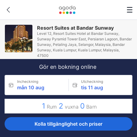
Resort Suites at Bandar Sunway
Level 12, Resort Suites Hotel at Bandar Sunway,
Sunway Pyramid Tower East, Persiaran Lagoon, Bandar
Sunway, Petaling Jaya, Selangor, Malaysia, Bandar
Sunway, Kuala Lumpur, Kuala Lumpur, Malaysia,
47500
Gör en bokning online
Incheckning
Utcheckning
mån 10 aug
tis 11 aug
1
2
0
Rum
vuxna
Barn
Kolla tillgänglighet och priser