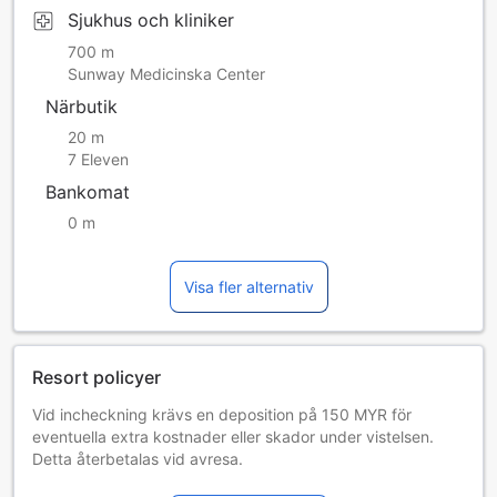
Sjukhus och kliniker
700 m
Sunway Medicinska Center
Närbutik
20 m
7 Eleven
Bankomat
0 m
Visa fler alternativ
Resort policyer
Vid incheckning krävs en deposition på 150 MYR för
eventuella extra kostnader eller skador under vistelsen.
Detta återbetalas vid avresa.
Detta är ett helt rökfritt boende. Gäster är ansvariga för alla