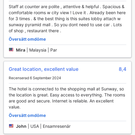
tillgänglig, vilket gör det enkelt att hålla sig fräsch under
Staff at counter are polite , attentive & helpful . Spacious &
hela din vistelse. Med dessa bekvämligheter är Resort
comfortable rooms w city view ! Love it . Already been here
Suites at Bandar Sunway det perfekta valet för både
for 3 times . & the best thing is this suites lobby attach w
affärsresenärer och semesterfirare.
sunway pyramid mall . So you dont need to use car . Lots
of shop , restaurant there .
Transportmöjligheter på Resort Suites vid Bandar
Översätt omdöme
Sunway
Mira
|
Malaysia | Par
Resort Suites vid Bandar Sunway erbjuder bekväma
transportmöjligheter för sina gäster, vilket gör det enkelt att
utforska Kuala Lumpur och dess omgivningar. Hotellet har
Great location, excellent value
8,4
en rymlig parkeringsplats på plats, vilket ger gästerna
möjlighet till självparkering. Detta är en stor fördel för dem
Recenserad 6 September 2024
som föredrar att köra själva och vill ha friheten att
upptäcka staden i sin egen takt.
The hotel is connected to the shopping mall at Sunway, so
Det är viktigt att notera att parkeringsavgifter tillkommer,
the location is great. Easy access to everything. The rooms
men den bekvämlighet som erbjuds genom att ha en säker
are good and secure. Internet is reliable. An excellent
och lättillgänglig parkeringslösning gör det väl värt det.
value.
Oavsett om du planerar att besöka lokala attraktioner, njuta
Översätt omdöme
av shopping eller bara koppla av vid hotellet, ger Resort
Suites vid Bandar Sunway en smidig transportupplevelse
John
|
USA | Ensamresenär
som gör din vistelse ännu mer njutbar.