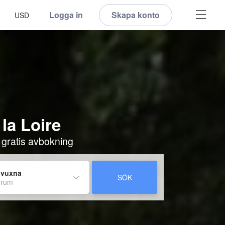
Logga in
Skapa konto
USD
 la Loire
 gratis avbokning
 vuxna
SÖK
 rum