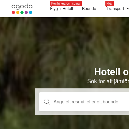
Kombinera och spara!
Nytt!
Flyg + Hotell
Boende
Transport
Hotell o
Sök för att jämf