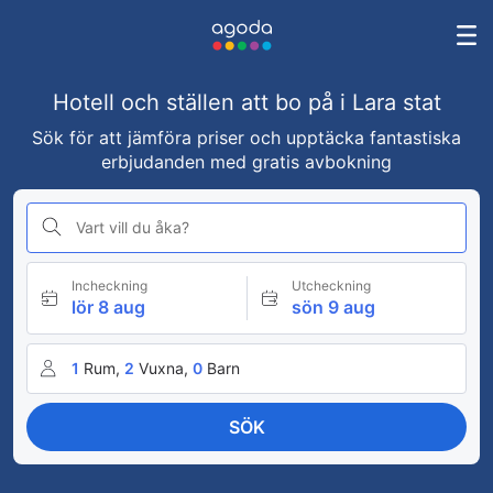
Hotell och ställen att bo på i Lara stat
Sök för att jämföra priser och upptäcka fantastiska
erbjudanden med gratis avbokning
Vart vill du åka?
Incheckning
Utcheckning
lör 8 aug
sön 9 aug
1
Rum,
2
Vuxna,
0
Barn
SÖK