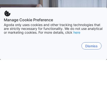
Manage Cookie Preference
Agoda only uses cookies and other tracking technologies that
are strictly necessary for functionality. We do not use analytical
or marketing cookies. For more details, click
here
Dismiss
Hem
Boenden Venezuela
Lara stat
Lara
Nueva Esparta
Federalt Distrikt
Vargas
F
Barquisimeto
Quibor