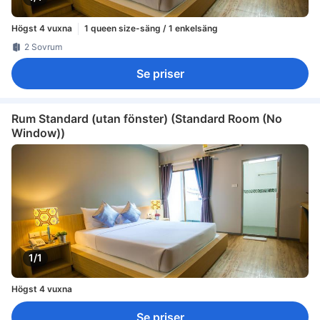
Högst 4 vuxna
1 queen size-säng / 1 enkelsäng
2 Sovrum
Se priser
Rum Standard (utan fönster) (Standard Room (No
Window))
1/1
Högst 4 vuxna
Se priser