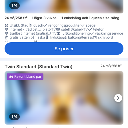
1/4
24 m²/258 ft²
Högst 3 vuxna
1 enkelsäng och 1 queen size-säng
Utsikt: Stad
dusch
rengöringsprodukter
spegel
internet - trådlöst
platt-TV
satellit/kabel-TV
telefon
trådlöst internet (gratis)
TV
luftkonditionering
väckningsservice
gratis vatten på flaska
kylskåp
balkong/terrass
skrivbord
trä/parkettgolv
Rökpolicy - rökfria rum tillgängliga
Se priser
Twin Standard (Standard Twin)
24 m²/258 ft²
Favorit bland par
1/4