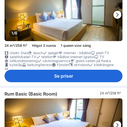
1/6
24 m²/258 ft²
Högst 2 vuxna
1 queen size-säng
Utsikt: Stad
dusch
spegel
internet - trådlöst
platt-TV
satellit/kabel-TV
telefon
trådlöst internet (gratis)
TV
luftkonditionering
väckningsservice
gratis vatten på flaska
kylskåp
balkong/terrass
Fönster
skrivbord
klädhängare
Rökpolicy - rökfria rum tillgängliga
Se priser
Rum Basic (Basic Room)
24 m²/258 ft²