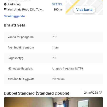
Parkering
GRATIS
Visa karta
Yom Jinda Road (Old Town Rayong)
890 m
Se närliggande
Bra att veta
Valuta för pengarna
7.2
Avstånd till centrum
1 km
Lägesbetyg
7.5
Närmaste flygplats
Utapao flygplats (UTP)
Avstånd till flygplats
29,76 km
Dubbel Standard (Standard Double)
24 m²/258 ft²