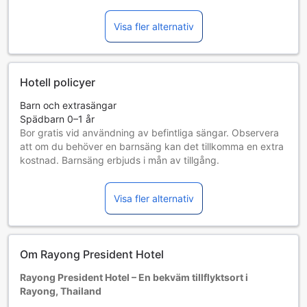
Visa fler alternativ
Hotell policyer
Barn och extrasängar
Spädbarn 0–1 år
Bor gratis vid användning av befintliga sängar. Observera
att om du behöver en barnsäng kan det tillkomma en extra
kostnad. Barnsäng erbjuds i mån av tillgång.
Barn 2–10 år
Bor gratis om befintliga sängar används.
Visa fler alternativ
Gäster 11 år och äldre betraktas som vuxna
Tillgång av extrasängar beror på vilket rum du väljer. Var
god kontrollera rummets beläggning för mer information.
Vid bokning av fler än 5 rum är det möjligt att andra regler
Om Rayong President Hotel
och tillägg gäller.
Rayong President Hotel – En bekväm tillflyktsort i
Rayong, Thailand