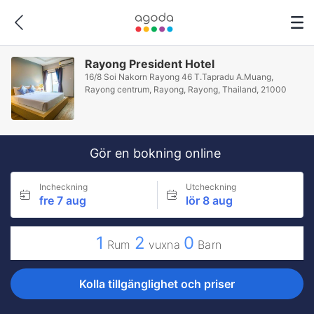
Rayong President Hotel
16/8 Soi Nakorn Rayong 46 T.Tapradu A.Muang,
Rayong centrum, Rayong, Rayong, Thailand, 21000
Gör en bokning online
Incheckning
Utcheckning
fre 7 aug
lör 8 aug
1
2
0
Rum
vuxna
Barn
Kolla tillgänglighet och priser