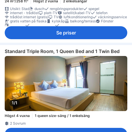
24 m²/258 ft²
Högst 2 vuxna
2 enkelsängar
Utsikt: Stad
dusch
rengöringsprodukter
spegel
internet - trådlöst
platt-TV
satellit/kabel-TV
telefon
trådlöst internet (gratis)
TV
luftkonditionering
väckningsservice
gratis vatten på flaska
kylskåp
balkong/terrass
Fönster
skrivbord
trä/parkettgolv
klädhängare
Rökpolicy - rökfria rum tillgängliga
Se priser
Standard Triple Room, 1 Queen Bed and 1 Twin Bed
1/1
Högst 4 vuxna
1 queen size-säng / 1 enkelsäng
2 Sovrum