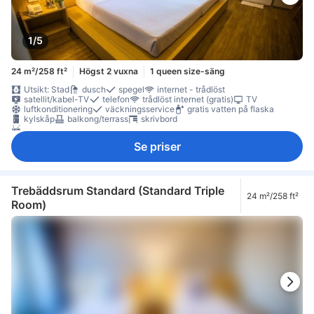
1/5
24 m²/258 ft²
Högst 2 vuxna
1 queen size-säng
Utsikt: Stad
dusch
spegel
internet - trådlöst
satellit/kabel-TV
telefon
trådlöst internet (gratis)
TV
luftkonditionering
väckningsservice
gratis vatten på flaska
kylskåp
balkong/terrass
skrivbord
Rökpolicy - rökfria rum tillgängliga
Se priser
Trebäddsrum Standard (Standard Triple
24 m²/258 ft²
Room)