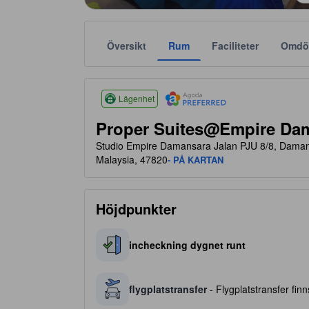
Översikt
Rum
Faciliteter
Omdö
tooltip
Agoda Favorit rekommenderar tillförlitliga och verifi
Stjärnklassificeringar baseras bland annat på bek
tooltip
4 av 5 stjärnor
Lägenhet
Proper Suites@Empire Da
Studio Empire Damansara Jalan PJU 8/8, Dama
Malaysia, 47820
- PÅ KARTAN
Höjdpunkter
incheckning dygnet runt
flygplatstransfer
- Flygplatstransfer finns