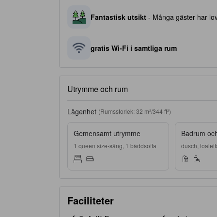
Fantastisk utsikt
- Många gäster har lov
gratis Wi-Fi i samtliga rum
Utrymme och rum
Lägenhet
(Rumsstorlek: 32 m²/344 ft²)
Gemensamt utrymme
Badrum och 
1 queen size-säng, 1 bäddsoffa
dusch, toalett
Faciliteter