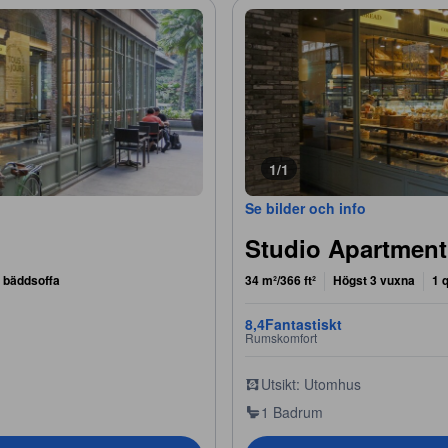
1/1
Se bilder och info
Studio Apartment
 bäddsoffa
34 m²/366 ft²
Högst 3 vuxna
1 
8,4
Fantastiskt
Rumskomfort
Utsikt: Utomhus
1 Badrum