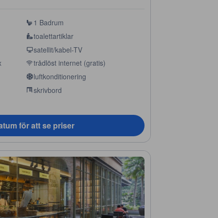
1 Badrum
toalettartiklar
satellit/kabel-TV
x
trådlöst internet (gratis)
luftkonditionering
skrivbord
tum för att se priser