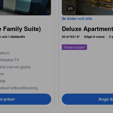
1/1
Se bilder och info
e Family Suite)
Deluxe Apartmen
r och 1 bäddsoffa
40 m²/431 ft²
Högst 6 vuxna
2 
Passar grupper
adrum
llit/kabel-TV
löst internet (gratis)
me
skåp
viduell luftkonditionering
e priser
Ange da