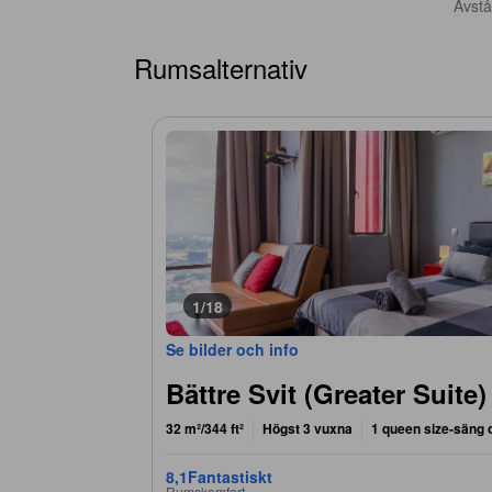
Avstån
Rumsalternativ
1/18
Se bilder och info
Bättre Svit (Greater Suite)
32 m²/344 ft²
Högst 3 vuxna
1 queen size-säng 
8,1
Fantastiskt
Rumskomfort