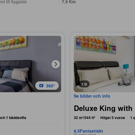
d till flygplats
7,9 Km
1/9
360°
Se bilder och info
Deluxe King with
och 1 bäddsoffa
32 m²/344 ft²
Högst 3 vuxna
1 
8,5
Fantastiskt
Rumskomfort