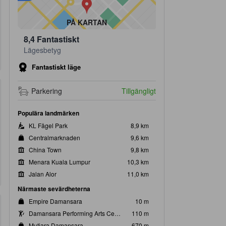
PÅ KARTAN
8,4
Fantastiskt
Lägesbetyg
Fantastiskt läge
Parkering
Tillgängligt
Populära landmärken
KL Fågel Park
8,9 km
Centralmarknaden
9,6 km
China Town
9,8 km
Menara Kuala Lumpur
10,3 km
Jalan Alor
11,0 km
Närmaste sevärdheterna
Empire Damansara
10 m
Damansara Performing Arts Centre
110 m
Mutiara Damansara
670 m