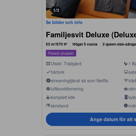
1/3
Se bilder och info
Familjesvit Deluxe (Delux
53 m²/570 ft²
Högst 5 vuxna
2 queen size-sänga
Passar grupper
Utsikt: Trädgård
1 B
hårtork
sate
streamingtjänst så som Netflix
tråd
luftkonditionering
vär
komplett kök
kyl
skrivbord
indi
Ange datum för att s