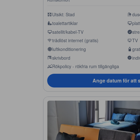
Utsikt: Stad
dus
toalettartiklar
plat
satellit/kabel-TV
stre
trådlöst internet (gratis)
TV
luftkonditionering
grat
skrivbord
indi
Rökpolicy - rökfria rum tillgängliga
Ange datum för att s