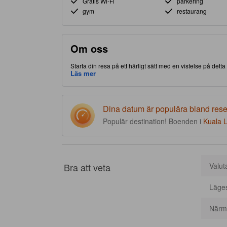
Gratis Wi-Fi
parkering
gym
restaurang
Om oss
Starta din resa på ett härligt sätt med en vistelse på det
/ Damansara-delen av Kuala Lumpur, gör detta boende att 
Läs mer
stjärnor, detta högkvalitativa boende erbjuder gäster till
Dina datum är populära bland res
Populär destination! Boenden i
Kuala 
Bra att veta
Valut
Läge
Närma