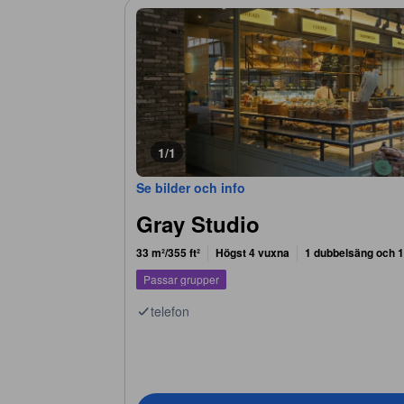
1/1
Se bilder och info
Gray Studio
33 m²/355 ft²
Högst 4 vuxna
1 dubbelsäng och 1
Passar grupper
telefon