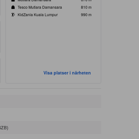
Tesco Mutiara Damansara
810 m
KidZania Kuala Lumpur
990 m
Visa platser i närheten
SZB)