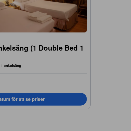
nkelsäng (1 Double Bed 1
r 1 enkelsäng
tum för att se priser