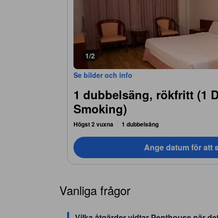
1/2
Se bilder och info
1 dubbelsäng, rökfritt (1
Smoking)
Högst 2 vuxna
1 dubbelsäng
Ange datum för att s
Vanliga frågor
Vilka åtgärder vidtar Penthouse när det