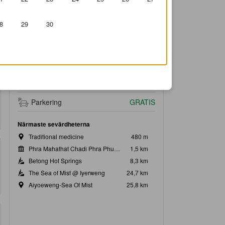
8
29
30
PÅ KARTAN
8,9
Fantastiskt
Lägesbetyg
Fantastiskt läge
Parkering
GRATIS
Närmaste sevärdheterna
Traditional medicine
480 m
Phra Mahathat Chadi Phra Phutthammaprakat
1,5 km
Betong Hot Springs
8,3 km
The Sea of Mist @ Iyerweng
24,7 km
Aiyoeweng-Sea Of Mist
25,8 km