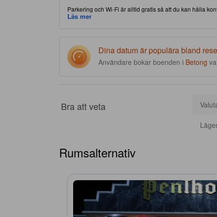
Parkering och Wi-Fi är alltid gratis så att du kan hålla 
delen av Betong, gör detta boende att du har nära till båd
Läs mer
fullpackat med faciliteter på plats för att förbättra glädjen
Dina datum är populära bland res
Användare bokar boenden i
Betong
va
Bra att veta
Valut
Läge
Rumsalternativ