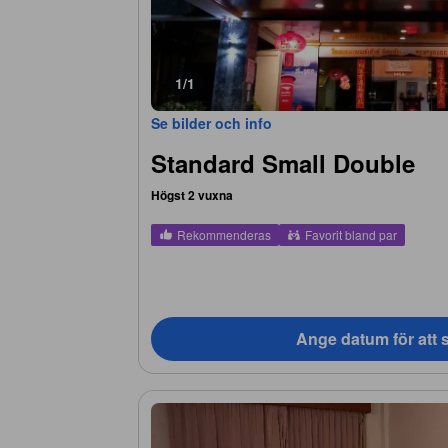
1/1
Se bilder och info
Standard Small Double
Högst 2 vuxna
Rekommenderas
Favorit bland par
Ange datum för att s