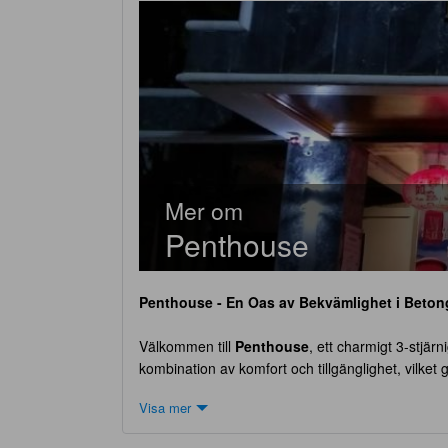
Mer om
Penthouse
Penthouse
- En Oas av Bekvämlighet i Beton
Välkommen till
Penthouse
, ett charmigt 3-stjärn
kombination av komfort och tillgänglighet, vilket
och moderna bekvämligheter som gör din vistel
Visa mer
Hotellet har en flexibel incheckningstid från kl. 1
att hotellet har en policy för barn där extra avgif