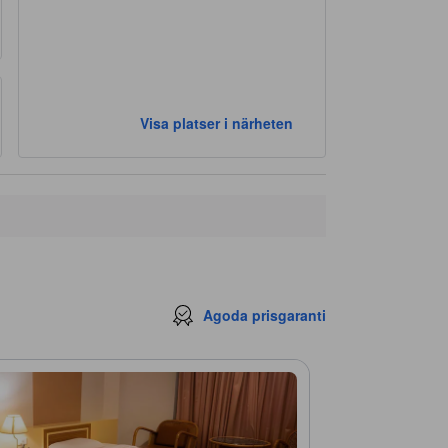
Visa platser i närheten
Agoda prisgaranti