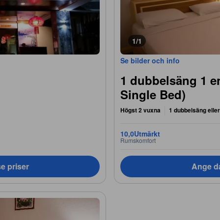
1/1
Se bilder och info
1 dubbelsäng 1 e
Single Bed)
Högst 2 vuxna
1 dubbelsäng elle
10,0
Utmärkt
Rumskomfort
e priser
Ange da