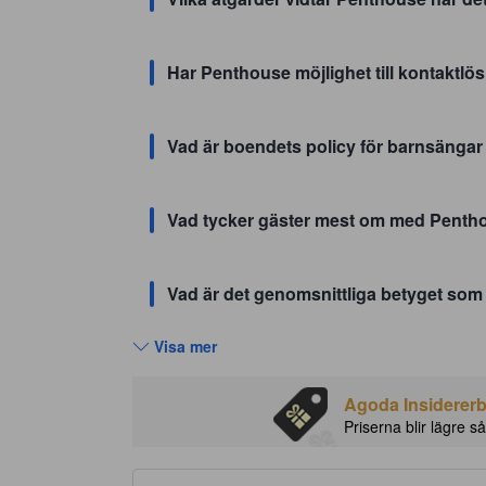
Har Penthouse möjlighet till kontaktlö
Vad är boendets policy för barnsänga
Vad tycker gäster mest om med Penth
Vad är det genomsnittliga betyget som
Visa mer
Agoda Insidererbj
Priserna blir lägre så