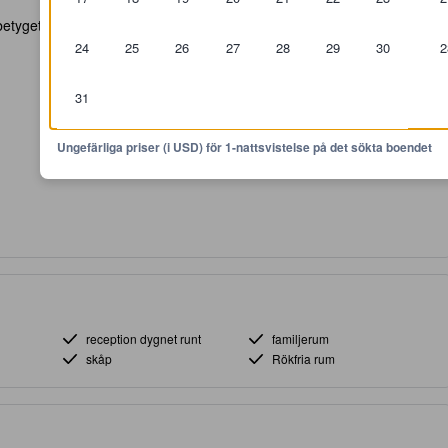
tyget 9.1/10 vad det gäller valuta för penga...
24
25
26
27
28
29
30
2
31
Ungefärliga priser (i USD) för 1-nattsvistelse på det sökta boendet
reception dygnet runt
familjerum
skåp
Rökfria rum