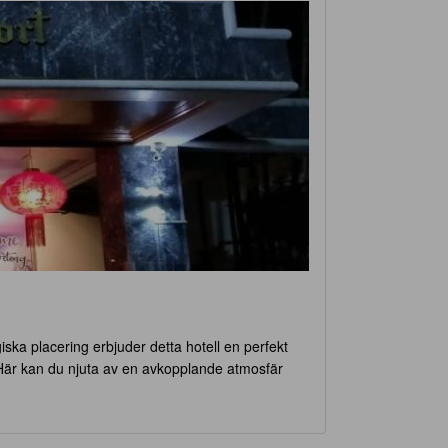
giska placering erbjuder detta hotell en perfekt
e. Här kan du njuta av en avkopplande atmosfär
 hemtrevlig känsla och en god natts sömn.
nera din vistelse efter dina egna behov. Observera
änka på när du bokar din vistelse. Kom och upptäck