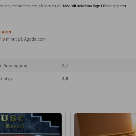
kontakten, och komma och gå som du vill. Med sitt bekväma läge i Betong centrum-
e attraktioner och intressanta matställen. Detta 3.0-stjärniga boende är
 under, och kvaliteten på, din vistelse.
enärer
r
9
minut på Agoda.com
a för pengarna
9,1
sbetyg
8,9