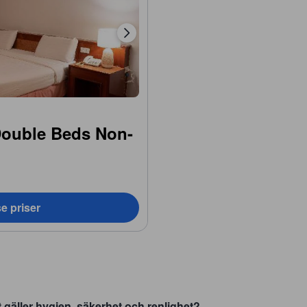
 Double Beds Non-
e priser
 gäller hygien, säkerhet och renlighet?