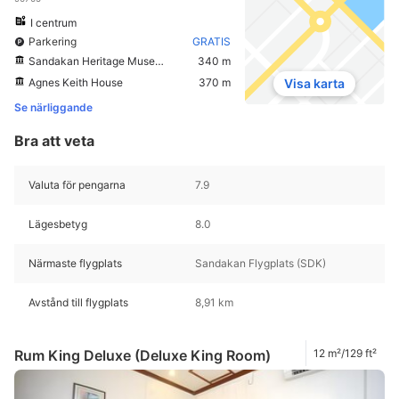
I centrum
Parkering
GRATIS
Sandakan Heritage Museum
340 m
Agnes Keith House
370 m
Visa karta
Se närliggande
Bra att veta
Valuta för pengarna
7.9
Lägesbetyg
8.0
Närmaste flygplats
Sandakan Flygplats (SDK)
Avstånd till flygplats
8,91 km
Rum King Deluxe (Deluxe King Room)
12 m²/129 ft²