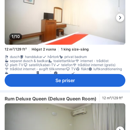
1/10
12 m²/129 ft²
Högst 2 vuxna
1 king size-säng
dusch
handdukar
hårtork
privat badrum
separat dusch & badkar
toalettartiklar
internet - trådlöst
platt-TV
satellit/kabel-TV
telefon
trådlöst internet (gratis)
trådlöst internet - avgift tillkommer
TV
fläkt
luftkonditionering
kaffe-/tekokare
kylskåp
Fönster
Fönster som kan öppnas
papperskorgar
sittmöbler
skrivbord
garderob
brandsläckare
Se priser
Rum Deluxe Queen (Deluxe Queen Room)
12 m²/129 ft²