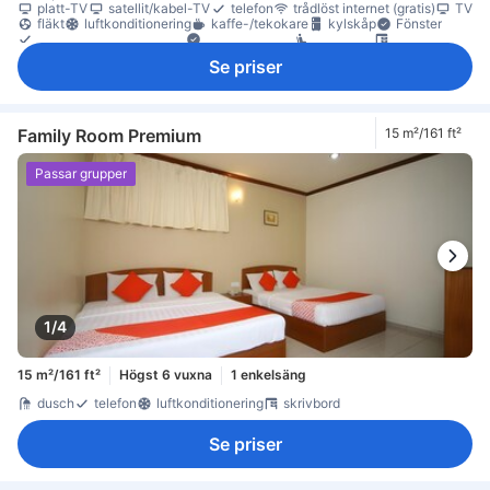
platt-TV
satellit/kabel-TV
telefon
trådlöst internet (gratis)
TV
fläkt
luftkonditionering
kaffe-/tekokare
kylskåp
Fönster
Fönster som kan öppnas
papperskorgar
sittmöbler
skrivbord
garderob
brandsläckare
Se priser
Family Room Premium
15 m²/161 ft²
Passar grupper
1/4
15 m²/161 ft²
Högst 6 vuxna
1 enkelsäng
dusch
telefon
luftkonditionering
skrivbord
Se priser