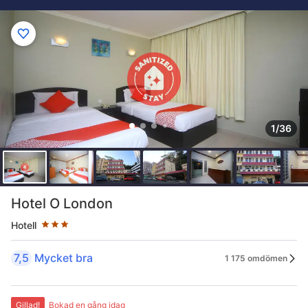
1/36
Stjärnklassificering: 3 stjärnor
Hotel O London
Hotell
7,5
Mycket bra
1 175 omdömen
Gillad!
Bokad en gång idag