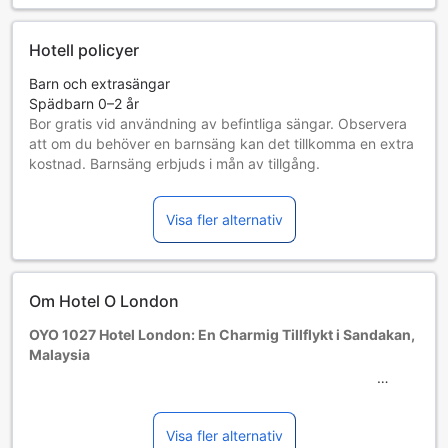
Hotell policyer
Barn och extrasängar
Spädbarn 0–2 år
Bor gratis vid användning av befintliga sängar. Observera
att om du behöver en barnsäng kan det tillkomma en extra
kostnad. Barnsäng erbjuds i mån av tillgång.
Barn 3–6 år
Bor gratis om befintliga sängar används.
Visa fler alternativ
Gäster 7 år och äldre betraktas som vuxna
Tillgång av extrasängar beror på vilket rum du väljer. Var
god kontrollera rummets beläggning för mer information.
Vid bokning av fler än 5 rum är det möjligt att andra regler
Om Hotel O London
och tillägg gäller.
OYO 1027 Hotel London: En Charmig Tillflykt i Sandakan,
Malaysia
Välkommen till OYO 1027 Hotel London, ett trestjärnigt
hotell beläget i hjärtat av Sandakan, Malaysia. Med sin
centrala placering erbjuder detta hotell en perfekt bas för
Visa fler alternativ