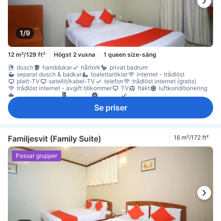
1/9
12 m²/129 ft²
Högst 2 vuxna
1 queen size-säng
dusch
handdukar
hårtork
privat badrum
separat dusch & badkar
toalettartiklar
internet - trådlöst
platt-TV
satellit/kabel-TV
telefon
trådlöst internet (gratis)
trådlöst internet - avgift tillkommer
TV
fläkt
luftkonditionering
kaffe-/tekokare
kylskåp
Fönster
Fönster som kan öppnas
papperskorgar
sittmöbler
skrivbord
garderob
brandsläckare
Se priser
Familjesvit (Family Suite)
16 m²/172 ft²
Passar grupper