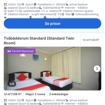
Utsikt: Sjö
dusch
handdukar
hårtork
privat badrum
separat dusch & badkar
toalettartiklar
internet - trådlöst
platt-TV
satellit/kabel-TV
telefon
trådlöst internet (gratis)
trådlöst internet - avgift tillkommer
TV
fläkt
luftkonditionering
kaffe-/tekokare
kylskåp
Fönster
Fönster som kan öppnas
papperskorgar
sittmöbler
skrivbord
garderob
brandsläckare
Se priser
Tvåbäddsrum Standard (Standard Twin
12 m²/129 ft²
Room)
Favorit bland par
1/5
12 m²/129 ft²
Högst 2 vuxna
2 enkelsängar
Utsikt: Sjö
dusch
handdukar
hårtork
privat badrum
separat dusch & badkar
toalettartiklar
internet - trådlöst