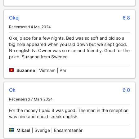
att du kan avnjuta läckra rätter i bekvämligheten av ditt
eget utrymme.
Okej
6,8
För att göra incheckningen så smidig som möjligt finns det
express check-in och check-out, vilket sparar tid och gör
Recenserad 4 Maj 2024
att du kan fokusera på att njuta av din vistelse. Hotellet
erbjuder även bagageförvaring, så att du kan utforska
Okej place for a few nights. Bed was so soft and old so a
Sandakan utan att behöva bära på dina väskor. Dessutom
big hole appeared when you laid down but we slept good.
ser den dagliga städningen till att ditt rum alltid är fräscht
No english tv. Owner was so nice and friendly. Good for the
och inbjudande, vilket ger en extra touch av komfort under
price. Suzanne from Sweden
hela din vistelse.
Suzanne
|
Vietnam | Par
Transportmöjligheter på OYO 1027 Hotel London
OYO 1027 Hotel London i Sandakan erbjuder sina gäster
Ok
6,0
bekväma och praktiska transportmöjligheter som gör det
enkelt att utforska den vackra omgivningen. Hotellet har en
Recenserad 7 Mars 2024
rymlig bilparkering som är gratis för alla gäster, vilket ger
For the money I paid it was good. The man in the reception
en stressfri upplevelse för dem som reser med bil. Du kan
was nice and could speak english.
tryggt parkera ditt fordon och fokusera på att njuta av din
vistelse utan att oroa dig för parkeringskostnader.
Den kostnadsfria bilparkeringen gör det också möjligt för
Mikael
|
Sverige | Ensamresenär
gäster att enkelt ta sig till och från hotellet, vilket ger en