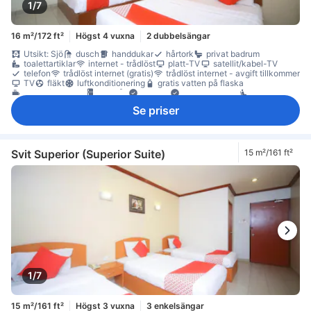
1/7
16 m²/172 ft²
Högst 4 vuxna
2 dubbelsängar
Utsikt: Sjö
dusch
handdukar
hårtork
privat badrum
toalettartiklar
internet - trådlöst
platt-TV
satellit/kabel-TV
telefon
trådlöst internet (gratis)
trådlöst internet - avgift tillkommer
TV
fläkt
luftkonditionering
gratis vatten på flaska
kaffe-/tekokare
kylskåp
Fönster
papperskorgar
sittmöbler
skrivbord
garderob
brandsläckare
Se priser
Rökpolicy - rökfria rum tillgängliga
Svit Superior (Superior Suite)
15 m²/161 ft²
1/7
15 m²/161 ft²
Högst 3 vuxna
3 enkelsängar