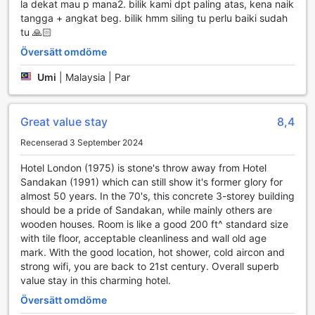
alla smaklökar. Här serveras både lokala och internationella
la dekat mau p mana2. bilik kami dpt paling atas, kena naik
rätter, tillagade med färska ingredienser av högsta kvalitet.
tangga + angkat beg. bilik hmm siling tu perlu baiki sudah
Den mysiga atmosfären i restaurangen gör det till en
tu 🙏🏻
perfekt plats för både avslappnade måltider och speciella
Översätt omdöme
tillfällen. Med ett engagerat team av kockar och servitörer
kan du förvänta dig en service i världsklass som förhöjer
Umi
|
Malaysia | Par
din matupplevelse.
För dem som föredrar att njuta av sina måltider i privatlivet
av sitt rum, erbjuder OYO 1027 Hotel London också en
Great value stay
8,4
effektiv rumsservice. Oavsett om du är sugen på en lätt
lunch eller en festlig middag, kan du enkelt beställa direkt
Recenserad 3 September 2024
till ditt rum och njuta av en bekväm måltid i en
Hotel London (1975) is stone's throw away from Hotel
avkopplande miljö. Dessutom bidrar den dagliga
Sandakan (1991) which can still show it's former glory for
städservicen till att skapa en ren och behaglig atmosfär,
almost 50 years. In the 70's, this concrete 3-storey building
vilket gör att du kan fokusera på att njuta av din vistelse
should be a pride of Sandakan, while mainly others are
och de delikata maträtterna som erbjuds.
wooden houses. Room is like a good 200 ft^ standard size
with tile floor, acceptable cleanliness and wall old age
Rumserbjudanden på OYO 1027 Hotel London
mark. With the good location, hot shower, cold aircon and
strong wifi, you are back to 21st century. Overall superb
OYO 1027 Hotel London erbjuder en mångfald av
value stay in this charming hotel.
rumstyper som passar alla typer av resenärer. För par som
söker en romantisk tillflykt finns den eleganta Deluxe King
Översätt omdöme
Room, perfekt för att njuta av en avkopplande natt i en