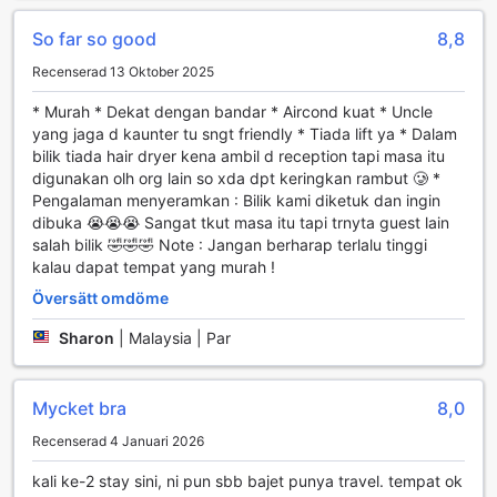
frihet att utforska Sandakan och dess omgivningar i din
egen takt. Oavsett om du planerar att besöka lokala
So far so good
8,8
sevärdheter, njuta av natursköna vyer eller delta i kulturella
Recenserad 13 Oktober 2025
aktiviteter, ger OYO 1027 Hotel London en idealisk
utgångspunkt med sina tillgängliga transportfaciliteter.
* Murah * Dekat dengan bandar * Aircond kuat * Uncle
yang jaga d kaunter tu sngt friendly * Tiada lift ya * Dalam
Bekväma rumfaciliteter på Hotel O London
bilik tiada hair dryer kena ambil d reception tapi masa itu
digunakan olh org lain so xda dpt keringkan rambut 🥲 *
Upplev en avkopplande vistelse på Hotel O London, där
Pengalaman menyeramkan : Bilik kami diketuk dan ingin
rummen är utrustade med moderna bekvämligheter för att
dibuka 😭😭😭 Sangat tkut masa itu tapi trnyta guest lain
göra din vistelse så behaglig som möjligt. Varje rum har en
salah bilik 🤣🤣🤣 Note : Jangan berharap terlalu tinggi
hårtork, perfekt för att snabbt styla ditt hår efter duschen,
kalau dapat tempat yang murah !
samt en platt-TV med satellit- och kabelkanaler för
Översätt omdöme
underhållning under lugna kvällar. Dessutom erbjuds
kostnadsfritt flaskvatten för att hålla dig hydrerad under
Sharon
|
Malaysia | Par
hela dagen.
Matupplevelser på OYO 1027 Hotel London
Mycket bra
8,0
OYO 1027 Hotel London erbjuder en oförglömlig
Recenserad 4 Januari 2026
matupplevelse med sin inbjudande restaurang, där
gästerna kan njuta av en varierad meny som tillfredsställer
kali ke-2 stay sini, ni pun sbb bajet punya travel. tempat ok