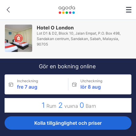
Hotel O London
Lot D1 & D2, Block 10, Jalan Empat, P.O. Box 498,
Sandakan centrum, Sandakan, Sabah, Malaysia,
90705
Gör en bokning online
Incheckning
Utcheckning
fre 7 aug
lör 8 aug
1
2
0
Rum
vuxna
Barn
Kolla tillgänglighet och priser