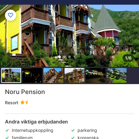
1/6
Noru Pension
Resort
Andra viktiga erbjudanden
Internetuppkoppling
parkering
familjerum
koreanska