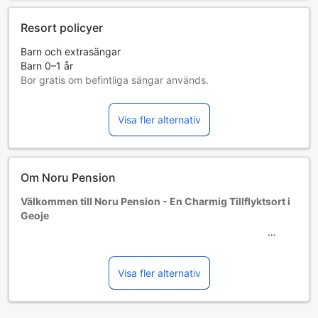
Resort policyer
Barn och extrasängar
Barn 0–1 år
Bor gratis om befintliga sängar används.
Tillgång av extrasängar beror på vilket rum du väljer. Var
god kontrollera rummets beläggning för mer information.
Visa fler alternativ
Vid bokning av fler än 5 rum är det möjligt att andra regler
och tillägg gäller.
Om Noru Pension
Välkommen till Noru Pension - En Charmig Tillflyktsort i
Geoje
Noru Pension är en mysig och inbjudande 1,5-stjärnig
pension belägen i den pittoreska staden Geoje, Sydkorea.
Visa fler alternativ
Med ett strategiskt läge erbjuder detta hotell en perfekt
plats för både avkoppling och äventyr. Här kan du njuta av
den vackra naturen och de kulturella sevärdheterna i