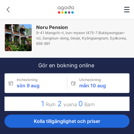
Noru Pension
9-41 Mangchi-ri, Irun-myeon (475-7 Bukbyeongsan-
ro), Sangmun-dong, Geoje, Kyŏngsangnam, Sydkorea,
656-891
Gör en bokning online
Incheckning
Utcheckning
sön 9 aug
mån 10 aug
1
2
0
Rum
vuxna
Barn
Kolla tillgänglighet och priser