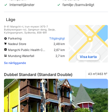
Internettjänster
familje-/barnvänligt
Läge
9-41 Mangchi-ri, Irun-myeon (475-7
Bukbyeongsan-ro), Sangmun-dong, Geoje,
Kyŏngsangnam, Sydkorea, 656-891
Parkering
Tillgängligt
Nadeul Store
2,48 km
Mangchi Public Health Center
2,67 km
Mundong Waterfall
2,7 km
Visa karta
Se närliggande
Dubbel Standard (Standard Double)
43 m²/463 ft²