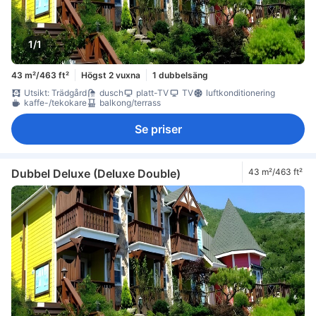
1/1
43 m²/463 ft²
Högst 2 vuxna
1 dubbelsäng
Utsikt: Trädgård
dusch
platt-TV
TV
luftkonditionering
kaffe-/tekokare
balkong/terrass
Se priser
Dubbel Deluxe (Deluxe Double)
43 m²/463 ft²