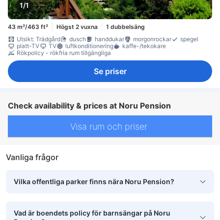
1/1
43 m²/463 ft²
Högst 2 vuxna
1 dubbelsäng
Utsikt: Trädgård
dusch
handdukar
morgonrockar
spegel
platt-TV
TV
luftkonditionering
kaffe-/tekokare
Rökpolicy - rökfria rum tillgängliga
Se priser
Check availability & prices at Noru Pension
Visa rum och priser
Vanliga frågor
Vilka offentliga parker finns nära Noru Pension?
Vad är boendets policy för barnsängar på Noru