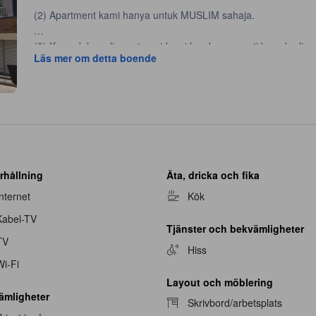
(2) Apartment kami hanya untuk MUSLIM sahaja.
(3) Kemudahan di apartment kami lengkap seperti berada di r
Läs mer om detta boende
internet secara percuma.
rhållning
Äta, dricka och fika
Internet
Kök
Kabel-TV
Tjänster och bekvämligheter
TV
Hiss
Wi-Fi
Layout och möblering
ämligheter
Skrivbord/arbetsplats