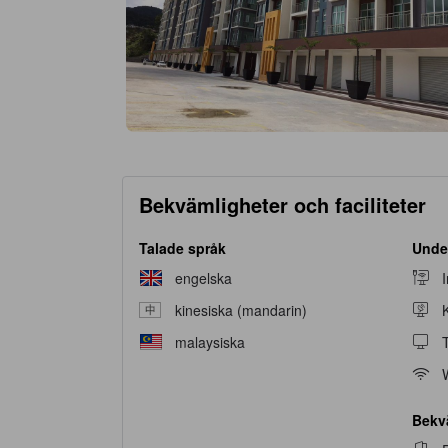
Bekvämligheter och faciliteter
Talade språk
Unde
engelska
kinesiska (mandarin)
malaysiska
Bekv