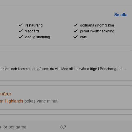
Se alla
restaurang
golfbana (inom 3 km)
trädgård
privat in-/utcheckning
daglig städning
café
kontakten, och komma och gå som du vill. Med sitt bekväma läge i Brinchang-delen
ll både attraktioner och intressanta matställen. Åk inte härifrån förrän du besökt
a boendet erbjuder restaurang för att göra din vistelse mer exklusiv och
enärer
n Highlands
bokas varje minut!
a för pengarna
8,7