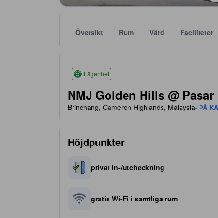
Översikt
Rum
Värd
Faciliteter
Stjärnklassificeringar baseras bland annat på bek
tooltip
3.5 av 5 stjärnor
Lägenhet
NMJ Golden Hills @ Pasar
Brinchang, Cameron Highlands, Malaysia
- PÅ K
Höjdpunkter
privat in-/utcheckning
gratis Wi-Fi i samtliga rum