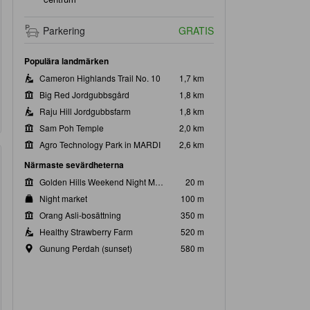
Parkering
GRATIS
Populära landmärken
Cameron Highlands Trail No. 10
1,7 km
Big Red Jordgubbsgård
1,8 km
Raju Hill Jordgubbsfarm
1,8 km
Sam Poh Temple
2,0 km
Agro Technology Park in MARDI
2,6 km
Närmaste sevärdheterna
Golden Hills Weekend Night Market
20 m
Night market
100 m
Orang Asli-bosättning
350 m
Healthy Strawberry Farm
520 m
nsamt utrymme
Kök
Laga din egen mat
Gunung Perdah (sunset)
580 m
dsoffa
komplett kök