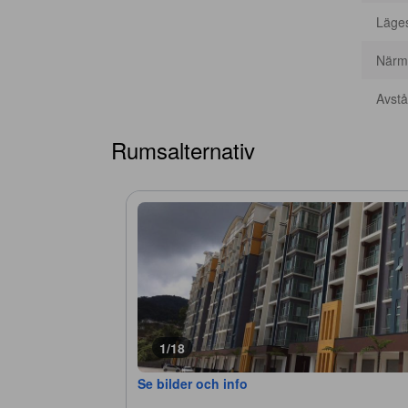
Läge
Närma
Avstån
Rumsalternativ
1/18
Se bilder och info