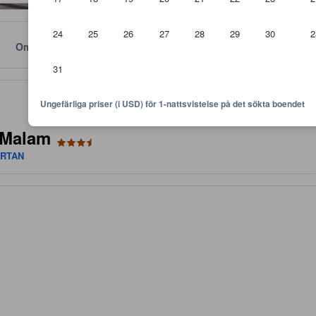
24
25
26
27
28
29
30
2
Omdömen
Läge
Policyer
31
vämligheter, gästomdömen och rumsstorlek.
Ungefärliga priser (i USD) för 1-nattsvistelse på det sökta boendet
 Malam
ARTAN