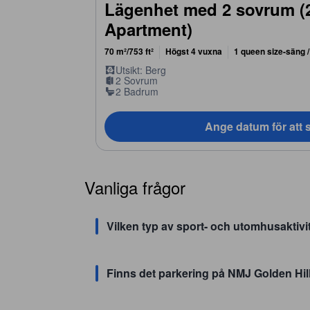
Lägenhet med 2 sovrum 
Apartment)
70 m²/753 ft²
Högst 4 vuxna
1 queen size-säng /
Utsikt: Berg
2 Sovrum
2 Badrum
Ange datum för att s
Vanliga frågor
Vilken typ av sport- och utomhusaktivi
Finns det parkering på NMJ Golden Hi