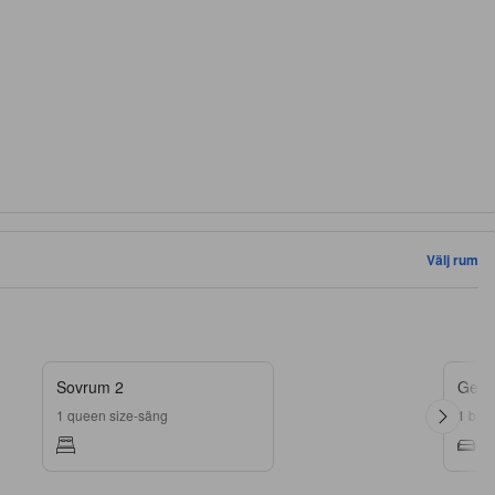
Välj rum
Sovrum 2
Geme
1 queen size-säng
1 bäd