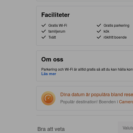
Faciliteter
Gratis Wi-Fi
Gratis parkering
familjerum
kök
Tvätt
rökfritt boende
Om oss
Parkering och Wi-Fi är alltid gratis så att du kan hålla 
av Cameron Highlands, gör detta boende att du har nära ti
Läs mer
välkända Cameron Bharat Tea Estate. Det här 4.5-stjärnig
minnesvärd.
Dina datum är populära bland res
Populär destination! Boenden i
Camero
Bra att veta
Valut