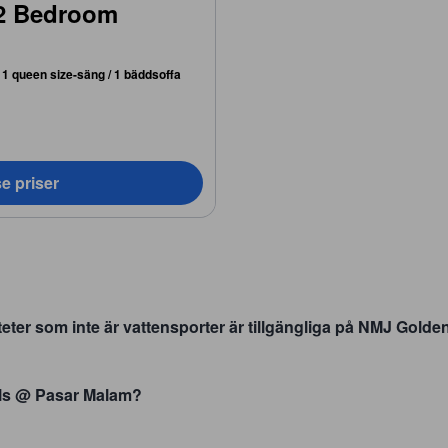
(2 Bedroom
 1 queen size-säng / 1 bäddsoffa
e priser
teter som inte är vattensporter är tillgängliga på NMJ Gold
lls @ Pasar Malam?