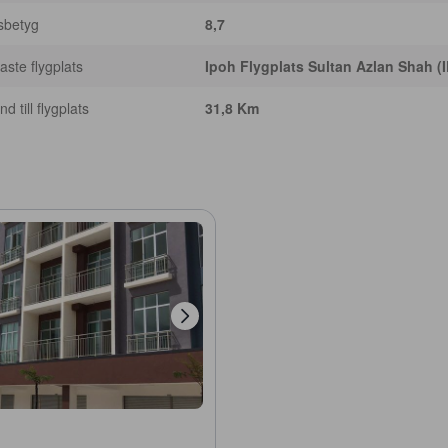
sbetyg
8,7
ste flygplats
Ipoh Flygplats Sultan Azlan Shah (
d till flygplats
31,8 Km