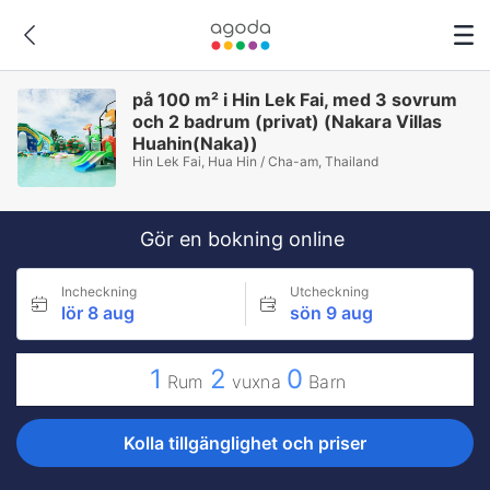
på 100 m² i Hin Lek Fai, med 3 sovrum
och 2 badrum (privat) (Nakara Villas
Huahin(Naka))
Hin Lek Fai, Hua Hin / Cha-am, Thailand
Gör en bokning online
Incheckning
Utcheckning
lör 8 aug
sön 9 aug
1
2
0
Rum
vuxna
Barn
Kolla tillgänglighet och priser