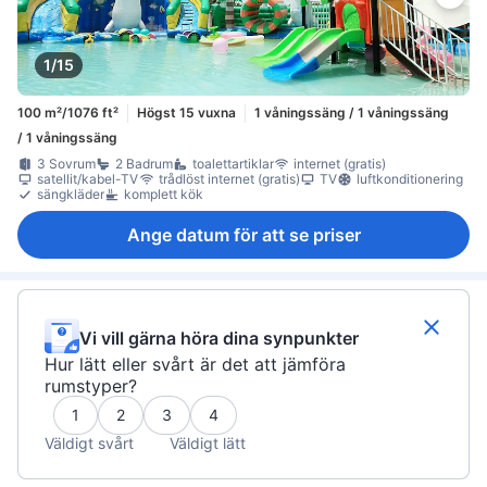
1/15
100 m²/1076 ft²
Högst 15 vuxna
1 våningssäng / 1 våningssäng
/ 1 våningssäng
3 Sovrum
2 Badrum
toalettartiklar
internet (gratis)
satellit/kabel-TV
trådlöst internet (gratis)
TV
luftkonditionering
sängkläder
komplett kök
Ange datum för att se priser
Vi vill gärna höra dina synpunkter
Hur lätt eller svårt är det att jämföra
rumstyper?
1
2
3
4
Väldigt svårt
Väldigt lätt