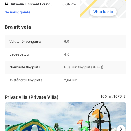
Hutsadin Elephant Foundation
3,84 km
Visa karta
Se närliggande
Bra att veta
Valuta för pengarna
6.0
Lägesbetyg
4.0
Närmaste flygplats
Hua Hin flygplats (HHQ)
Avstånd till flygplats
2,64 km
Privat villa (Private Villa)
100 m²/1076 ft²