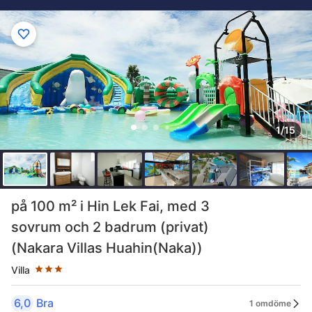
1/15
Stjärnklassificering: 3 stjärnor
på 100 m² i Hin Lek Fai, med 3
sovrum och 2 badrum (privat)
(Nakara Villas Huahin(Naka))
Villa
6,0
Bra
1 omdöme