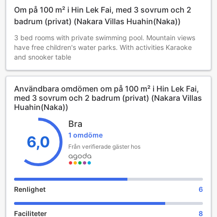
Om på 100 m² i Hin Lek Fai, med 3 sovrum och 2
badrum (privat) (Nakara Villas Huahin(Naka))
3 bed rooms with private swimming pool. Mountain views
have free children's water parks. With activities Karaoke
and snooker table
Användbara omdömen om på 100 m² i Hin Lek Fai,
med 3 sovrum och 2 badrum (privat) (Nakara Villas
Huahin(Naka))
Bra
1 omdöme
6,0
Från verifierade gäster hos
Renlighet
6
Faciliteter
8