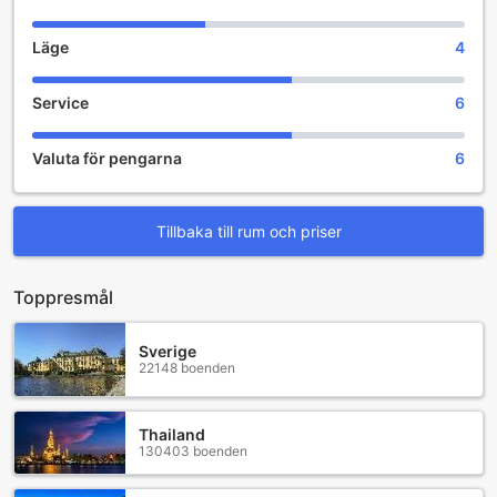
Läge
4
Service
6
Valuta för pengarna
6
Tillbaka till rum och priser
Toppresmål
Sverige
22148 boenden
Thailand
130403 boenden