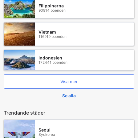
Filippinerna
90914 boenden
Vietnam
116919 boenden
Indonesien
172441 boenden
Visa mer
Se alla
Trendande städer
Seoul
Sydkorea