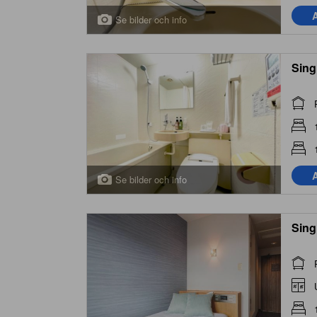
A
Se bilder och info
Sing
A
Se bilder och info
Sing