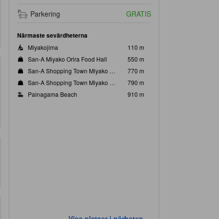
Parkering
GRATIS
Närmaste sevärdheterna
Miyakojima
110 m
San-A Miyako Orira Food Hall
550 m
San-A Shopping Town Miyako Clothing Center
770 m
San-A Shopping Town Miyako Food Hall
790 m
Painagama Beach
910 m
Visa platser i närheten