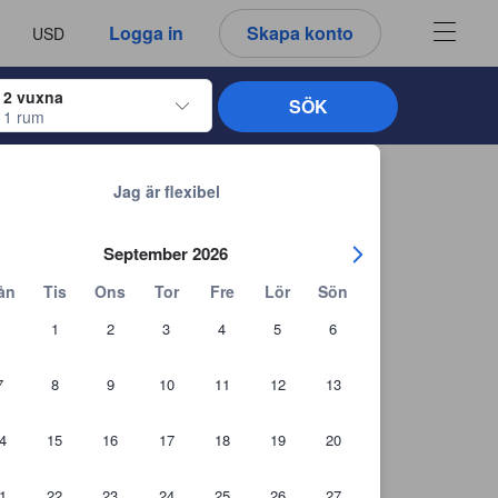
u ser är därför alltid autentiska.
språk
a
Logga in
Skapa konto
USD
att välja
2 vuxna
SÖK
1 rum
ltangenterna för att navigera genom in- och utcheckningsdatumen. När du väl
Tillbaka till sökresultaten
Jag är flexibel
September 2026
ån
Tis
Ons
Tor
Fre
Lör
Sön
1
2
3
4
5
6
7
8
9
10
11
12
13
4
15
16
17
18
19
20
1
22
23
24
25
26
27