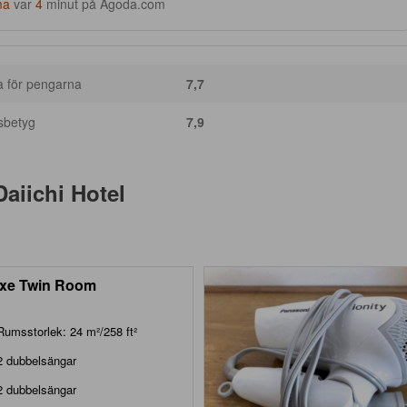
ma
var
4
minut på Agoda.com
a för pengarna
7,7
sbetyg
7,9
aiichi Hotel
xe Twin Room
Rumsstorlek: 24 m²/258 ft²
2 dubbelsängar
2 dubbelsängar