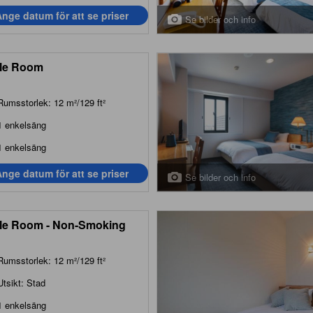
nge datum för att se priser
Se bilder och info
le Room
Rumsstorlek: 12 m²/129 ft²
1 enkelsäng
1 enkelsäng
nge datum för att se priser
Se bilder och info
le Room - Non-Smoking
Rumsstorlek: 12 m²/129 ft²
Utsikt: Stad
1 enkelsäng