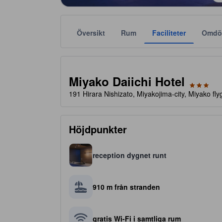
Översikt
Rum
Faciliteter
Omdö
Stjärnklassificeringar tillhandahålls av boendena och
tooltip
3 av 5 stjärnor
Miyako Daiichi Hotel
191 Hirara Nishizato, Miyakojima-city, Miyako fl
Höjdpunkter
reception dygnet runt
910 m från stranden
gratis Wi-Fi i samtliga rum