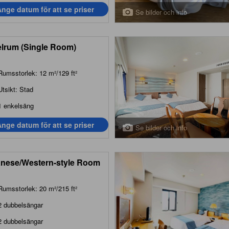
nge datum för att se priser
Se bilder och info
lrum (Single Room)
Rumsstorlek: 12 m²/129 ft²
Utsikt: Stad
1 enkelsäng
nge datum för att se priser
Se bilder och info
nese/Western-style Room
Rumsstorlek: 20 m²/215 ft²
2 dubbelsängar
2 dubbelsängar