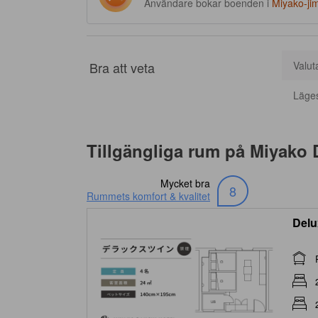
Användare bokar boenden i
Miyako-ji
Bra att veta
Valut
Läge
Tillgängliga rum på
Miyako D
Mycket bra
8
Rummets komfort & kvalitet
Delu