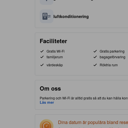
luftkonditionering
Faciliteter
Gratis Wi-Fi
Gratis parkering
familjerum
bagageförvaring
värdeskåp
Rökfria rum
Om oss
Parkering och Wi-Fi är alltid gratis så att du kan hålla ko
vilket ger dig tillgång och närhet till lokala attraktioner
Läs mer
här 3.0-stjärniga boendet erbjuder restaurang för att gör
Dina datum är populära bland res