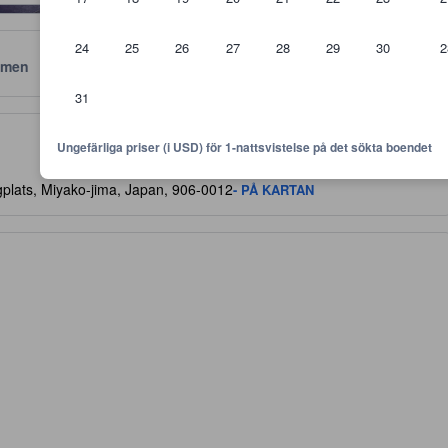
24
25
26
27
28
29
30
2
men
Läge
Policyer
31
 är riktlinjer för vilken nivå av komfort, faciliteter samt bekvämlighete
Ungefärliga priser (i USD) för 1-nattsvistelse på det sökta boendet
ygplats, Miyako-jima, Japan, 906-0012
- PÅ KARTAN