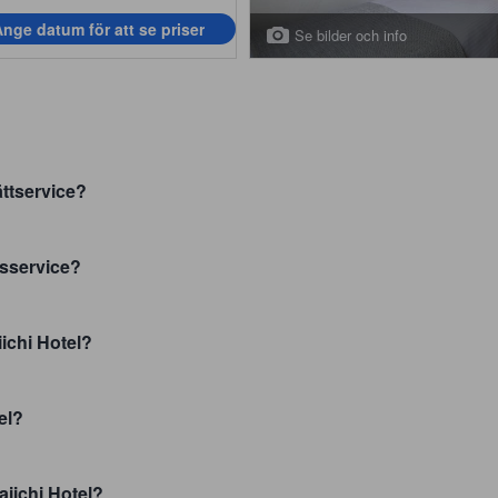
nge datum för att se priser
Se bilder och info
ättservice?
tsservice?
iichi Hotel?
el?
aiichi Hotel?