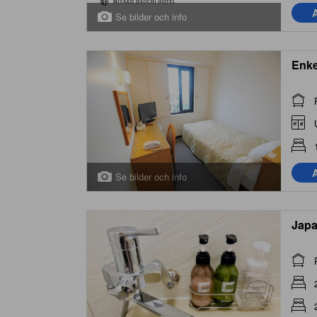
A
Se bilder och info
Enke
A
Se bilder och info
Japa