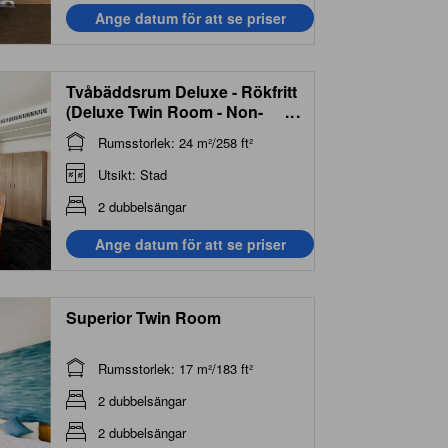
Ange datum för att se priser
Tvåbäddsrum Deluxe - Rökfritt
(Deluxe Twin Room - Non-
...
Smoking)
Rumsstorlek: 24 m²/258 ft²
Utsikt: Stad
2 dubbelsängar
Ange datum för att se priser
Superior Twin Room
Rumsstorlek: 17 m²/183 ft²
2 dubbelsängar
2 dubbelsängar