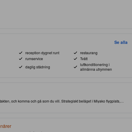
Se alla
reception dygnet runt
restaurang
rumservice
Tvätt
luftkonditionering i
daglig städning
allmänna utrymmen
ntakten, och komma och gå som du vill. Strategiskt beläget i Miyako flygplats,
 och sevärdheter. Åk inte härifrån förrän du besökt välkända Miyako Flygplats. Det
a din vistelse mer exklusiv och minnesvärd.
enärer