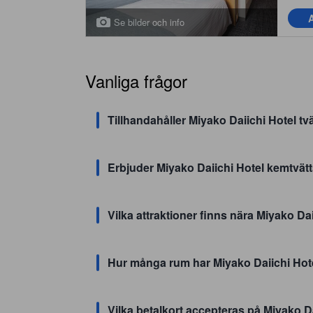
A
Se bilder och info
Vanliga frågor
Tillhandahåller Miyako Daiichi Hotel tv
Erbjuder Miyako Daiichi Hotel kemtvät
Vilka attraktioner finns nära Miyako Da
Hur många rum har Miyako Daiichi Hot
Vilka betalkort accepteras på Miyako D