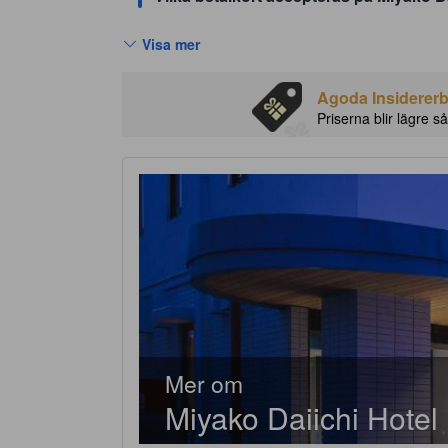
Visa mer
Agoda Insidererbj
Priserna blir lägre så
Mer om
Miyako Daiichi Hotel