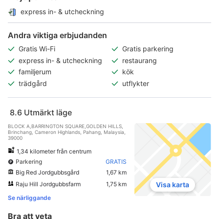
express in- & utcheckning
Andra viktiga erbjudanden
Gratis Wi-Fi
Gratis parkering
express in- & utcheckning
restaurang
familjerum
kök
trädgård
utflykter
8.6
Utmärkt läge
BLOCK A,BARRINGTON SQUARE,GOLDEN HILLS,
Brinchang, Cameron Highlands, Pahang, Malaysia,
39000
1,34 kilometer från centrum
Parkering
GRATIS
Big Red Jordgubbsgård
1,67 km
Raju Hill Jordgubbsfarm
1,75 km
Visa karta
Se närliggande
Bra att veta