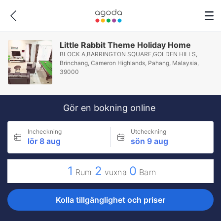
Little Rabbit Theme Holiday Home
BLOCK A,BARRINGTON SQUARE,GOLDEN HILLS,
Brinchang, Cameron Highlands, Pahang, Malaysia,
39000
Gör en bokning online
Incheckning
Utcheckning
lör 8 aug
sön 9 aug
1
2
0
Rum
vuxna
Barn
Kolla tillgänglighet och priser