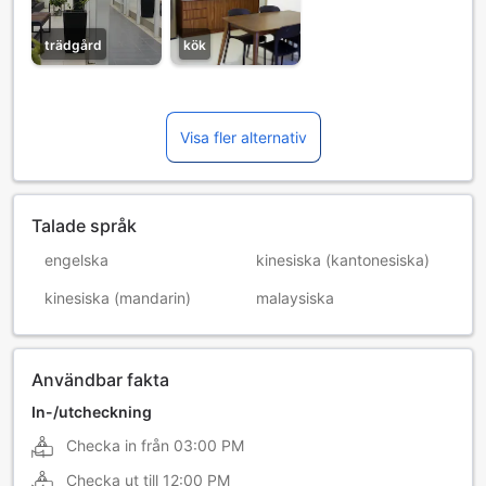
trädgård
kök
Visa fler alternativ
Talade språk
engelska
kinesiska (kantonesiska)
kinesiska (mandarin)
malaysiska
Användbar fakta
In-/utcheckning
Checka in från
03:00 PM
Checka ut till
12:00 PM