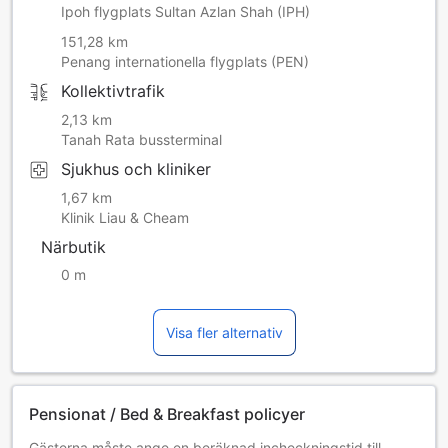
Ipoh flygplats Sultan Azlan Shah (IPH)
151,28 km
Penang internationella flygplats (PEN)
Kollektivtrafik
2,13 km
Tanah Rata bussterminal
Sjukhus och kliniker
1,67 km
Klinik Liau & Cheam
Närbutik
0 m
Visa fler alternativ
Pensionat / Bed & Breakfast policyer
Gästerna måste ange en beräknad incheckningstid till