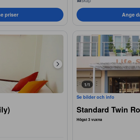
skåp
e priser
Ange da
1/1
Se bilder och info
ly)
Standard Twin R
Högst 3 vuxna