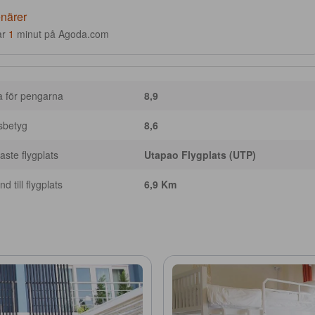
enärer
ar
1
minut på Agoda.com
a för pengarna
8,9
sbetyg
8,6
ste flygplats
Utapao Flygplats (UTP)
d till flygplats
6,9 Km