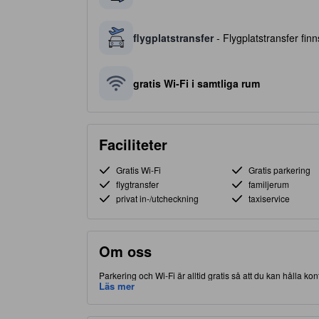
flygplatstransfer
- Flygplatstransfer finns
gratis Wi-Fi i samtliga rum
Faciliteter
Gratis Wi-Fi
Gratis parkering
flygtransfer
familjerum
privat in-/utcheckning
taxiservice
Om oss
Parkering och Wi-Fi är alltid gratis så att du kan hålla 
delen av Rayong, gör detta boende att du har nära till båd
Läs mer
högkvalitativa boende erbjuder gäster tillgång till fitness