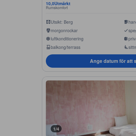
10,0
Utmärkt
Rumskomfort
Utsikt: Berg
han
morgonrockar
spe
luftkonditionering
priv
balkong/terrass
sitt
Ange datum för att s
1/4