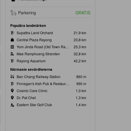
Parkering
GRATIS
Populära landmärken
Supattra Land Orchard
21,9 km
Central Plaza Rayong
23,8 km
Yom Jinda Road (Old Town Rayong)
25,3 km
Mae Ramphueng Stranden
32,8 km
Rayong Aquarium
42,2 km
Närmaste sevärdheterna
Ban Chang Railway Station
860 m
Finnegan's Irish Pub & Restaurant
990 m
Cosmic Care Clinic
1,0 km
Dr. Pat Chet
1,3 km
Eastern Star Golf Club
1,4 km