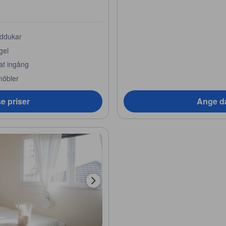
ddukar
gel
at ingång
möbler
e priser
Ange da