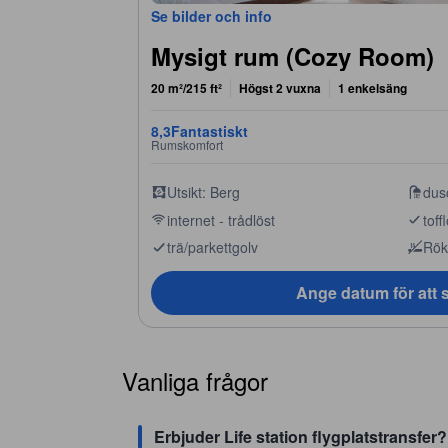
Se bilder och info
Mysigt rum (Cozy Room)
20 m²/215 ft²
Högst 2 vuxna
1 enkelsäng
8,3
Fantastiskt
Rumskomfort
Utsikt: Berg
dus
internet - trådlöst
toff
trä/parkettgolv
Rökp
Ange datum för att s
Vanliga frågor
Erbjuder Life station flygplatstransfer?