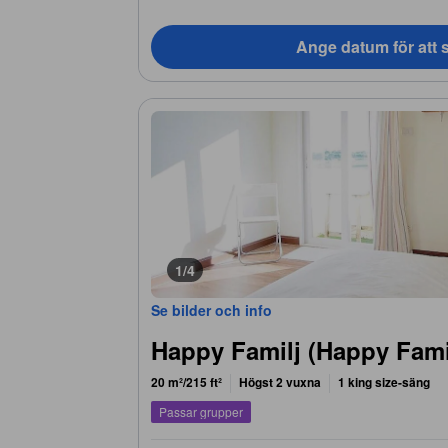
Ange datum för att s
1/4
Se bilder och info
Happy Familj (Happy Fami
20 m²/215 ft²
Högst 2 vuxna
1 king size-säng
Passar grupper