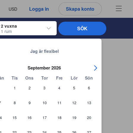
u ser är därför alltid autentiska.
språk
a
Logga in
Skapa konto
USD
att välja
2 vuxna
SÖK
1 rum
ltangenterna för att navigera genom in- och utcheckningsdatumen. När du väl
Tillbaka till sökresultaten
Jag är flexibel
September 2026
ån
Tis
Ons
Tor
Fre
Lör
Sön
1
2
3
4
5
6
7
8
9
10
11
12
13
4
15
16
17
18
19
20
1
22
23
24
25
26
27