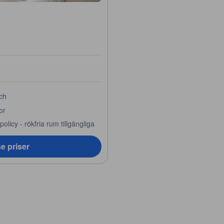
ch
lor
olicy - rökfria rum tillgängliga
e priser