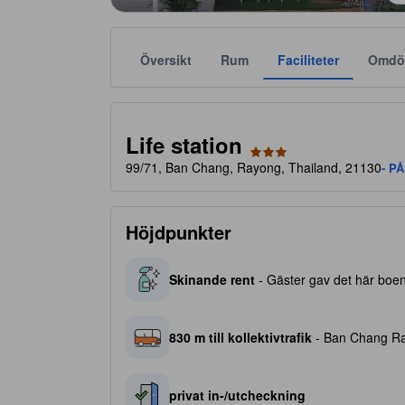
Översikt
Rum
Faciliteter
Omdö
Stjärnklassificeringar tillhandahålls av boendena och
tooltip
3 av 5 stjärnor
Life station
99/71, Ban Chang, Rayong, Thailand, 21130
- P
Höjdpunkter
Skinande rent
- Gäster gav det här boend
830 m till kollektivtrafik
- Ban Chang Rai
privat in-/utcheckning