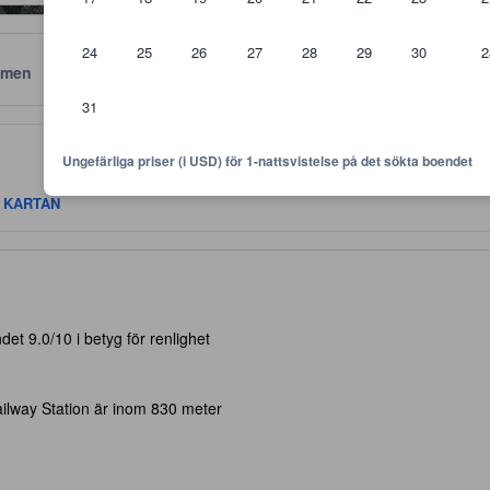
24
25
26
27
28
29
30
2
men
Läge
Policyer
31
 är riktlinjer för vilken nivå av komfort, faciliteter samt bekvämlighete
Ungefärliga priser (i USD) för 1-nattsvistelse på det sökta boendet
Å KARTAN
et 9.0/10 i betyg för renlighet
lway Station är inom 830 meter