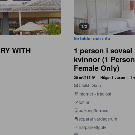
1/2
Se bilder och info
RY WITH
1 person i sovsal
kvinnor (1 Person
Female Only)
20 m²/215 ft²
Högst 1 vuxen
1 
Utsikt: Gata
internet - trådlöst
tofflor
balkong/terrass
separat vardagsrum
trä/parkettgolv