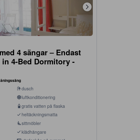
 med 4 sängar ‒ Endast
 in 4-Bed Dormitory -
våningssäng
dusch
luftkonditionering
gratis vatten på flaska
heltäckningsmatta
sittmöbler
klädhängare