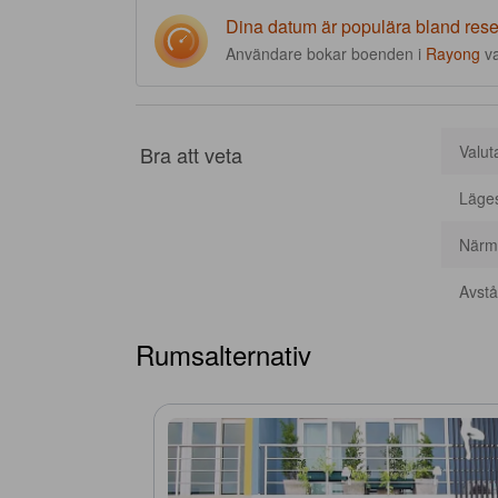
Dina datum är populära bland res
Användare bokar boenden i
Rayong
v
Bra att veta
Valut
Läge
Närma
Avstån
Rumsalternativ