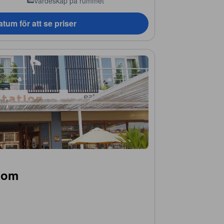
värdeskåp på rummet
tum för att se priser
oom